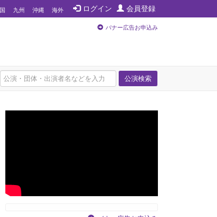
ログイン
会員登録
国
九州
沖縄
海外
バナー広告お申込み
公演検索