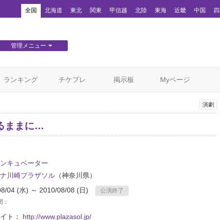
！
全国
北海道
東北
関東
甲信越
北陸
東海
近畿
中国
四
管理メニュー
団体WEBサイト管理
顧客管理
ランキング
チケプレ
掲示板
Myページ
演劇
るままに…
ンキュベーター
ナ川崎プラザソル
（神奈川県）
08/04 (水) ～ 2010/08/08 (日)
公演終了
間：
サイト：
http://www.plazasol.jp/