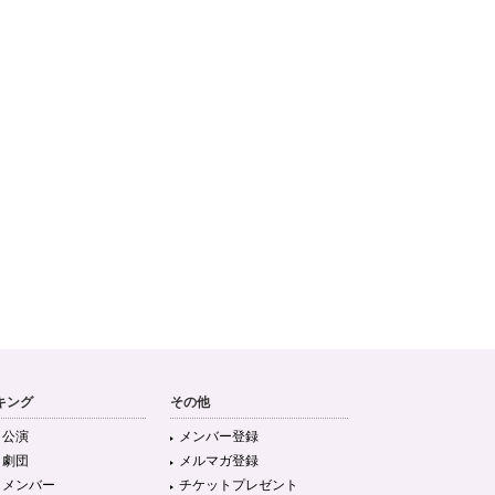
キング
その他
目公演
メンバー登録
目劇団
メルマガ登録
目メンバー
チケットプレゼント