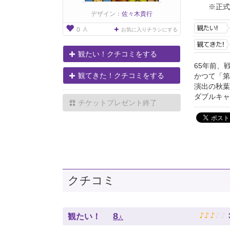
※正式
デザイン：
佐々木貴行
人
0
お気に入りチラシにする
観たい！クチコミをする
65年前、
観てきた！クチコミをする
かつて「第
演出の秋葉
ダブルキャ
チケットプレゼント終了
クチコミ
♪
♪
♪
♪
♪
8
観たい！
人