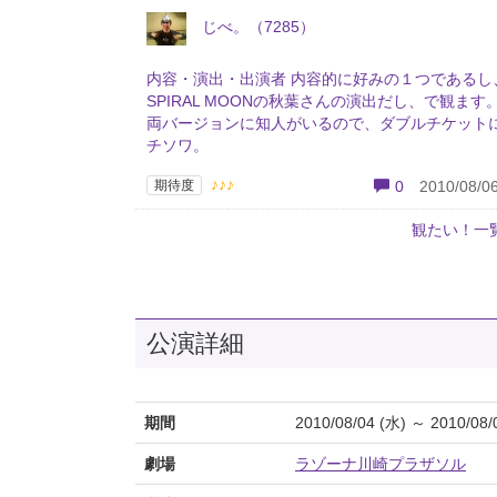
じべ。（7285）
内容・演出・出演者 内容的に好みの１つであるし
SPIRAL MOONの秋葉さんの演出だし、で観ます
両バージョンに知人がいるので、ダブルチケット
チソワ。
♪♪♪
期待度
0
2010/08/06
観たい！一
公演詳細
期間
2010/08/04 (水) ～ 2010/08/
劇場
ラゾーナ川崎プラザソル