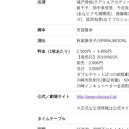
出演
城戸啓佑(テアトルアカデミー)
眞千子、田中美登里、千吉良麻
(あなピグモ捕獲団)、後藤
ズ)、延田知香(企てプロジェ
脚本
芳賀隆幸
演出
秋葉舞滝子(SPIRALMOON)
料金（1枚あたり）
2,300円 ～ 4,800円
【発売日】2010/06/25
前売 2,800円
当日 3,000円
ダブルチケット(2つの組観劇) 
川崎市民割引(要証明書) 50
川崎インキュベーター会員割
公式／劇場サイト
http://www.plazasol.jp/
※正式な公演情報は公式サ
タイムテーブル