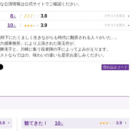
な公演情報は公式サイトでご確認ください。
8
♪
♪
♪
♪
♪
/
3.8
人
10
★
★
★
★
★
/
3.9
人
戦時下にたくましく生きながらも時代に翻弄される人々がいた…。
六感事務所」により上演された珠玉作が、
舞滝子と、川崎に集う役者陣の手によってよみがえります。
ストならではの、味わいの違いも是非お楽しみください。
埋め込みコード
★
★
★
★
★
10
3.8
3.9
観てきた！
人