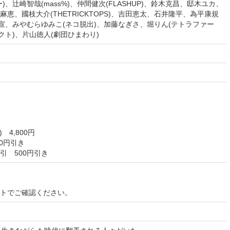
、辻崎智哉(mass%)、仲間健次(FLASHUP)、鈴木克昌、邸木ユカ、
恵、國枝大介(THETRICKTOPS)、吉田恵太、石井隆平、為平康規
隆宣、みやむらゆみこ(ネコ脱出)、加藤なぎさ、堀りん(テトラファー
クト)、片山徳人(劇団ひまわり)
4,800円
0円引き
引 500円引き
イトでご確認ください。