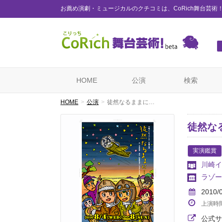
お薦め演劇・ミュージカルのクチコミは、CoRich舞台芸術
HOME
公演
検索
HOME
公演
徒然なるままに…
徒然な
実演鑑賞
川崎イ
ラゾー
2010/
上演時
公式