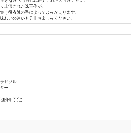
く生きながらも時代に翻弄される人々がいた…。
り上演された珠玉作が、
集う役者陣の手によってよみがえります。
味わいの違いも是非お楽しみください。
ラザソル
ター
団(予定)