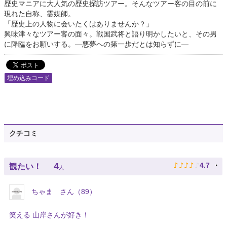
歴史マニアに大人気の歴史探訪ツアー。そんなツアー客の目の前に
現れた自称、霊媒師。
「歴史上の人物に会いたくはありませんか？」
興味津々なツアー客の面々。戦国武将と語り明かしたいと、その男
に降臨をお願いする。―悪夢への第一歩だとは知らずに―
埋め込みコード
クチコミ
♪
♪
♪
♪
♪
4
4.7
観たい！
人
ちゃま さん（89）
笑える 山岸さんが好き！