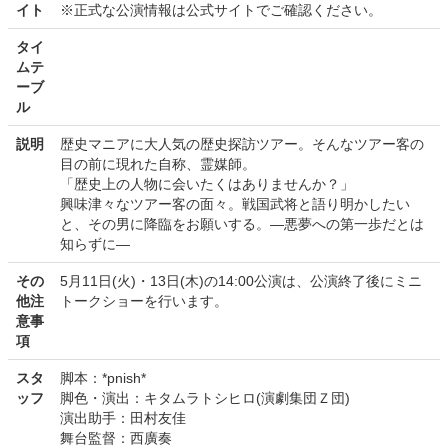
イト
※正式な公演情報は公式サイトでご確認ください。
タイ
ムテ
ーブ
ル
説明
歴史マニアに大人気の歴史探訪ツアー。そんなツアー客の
目の前に現れた自称、霊媒師。
「歴史上の人物に会いたくはありませんか？」
興味津々なツアー客の面々。戦国武将と語り明かしたい
と、その男に降臨をお願いする。―悪夢への第一歩だとは
知らずに―
その
5月11日(火)・13日(木)の14:00公演は、公演終了後にミニ
他注
トークショーを行います。
意事
項
スタ
脚本：*pnish*
ッフ
脚色・演出：キタムラトシヒロ(演劇集団Ｚ団)
演出助手：田村友佳
舞台監督：西廣奏