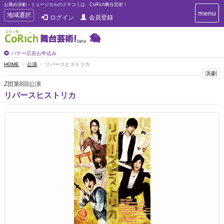
お薦め演劇・ミュージカルのクチコミは、CoRich舞台芸術！
T
menu
T
地域選択
ログイン
会員登録
o
o
g
g
g
g
l
l
バナー広告お申込み
e
e
HOME
公演
リバースヒストリカ
n
n
演劇
a
a
v
Z団第8回公演
i
v
リバースヒストリカ
g
i
a
g
t
a
i
t
o
n
i
o
n