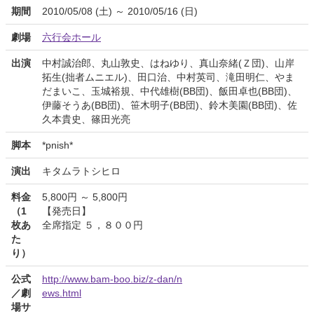
期間
2010/05/08 (土) ～ 2010/05/16 (日)
劇場
六行会ホール
出演
中村誠治郎、丸山敦史、はねゆり、真山奈緒(Ｚ団)、山岸
拓生(拙者ムニエル)、田口治、中村英司、滝田明仁、やま
だまいこ、玉城裕規、中代雄樹(BB団)、飯田卓也(BB団)、
伊藤そうあ(BB団)、笹木明子(BB団)、鈴木美園(BB団)、佐
久本貴史、篠田光亮
脚本
*pnish*
演出
キタムラトシヒロ
料金
5,800円 ～ 5,800円
（1
【発売日】
枚あ
全席指定 ５，８００円
た
り）
公式
http://www.bam-boo.biz/z-dan/n
／劇
ews.html
場サ