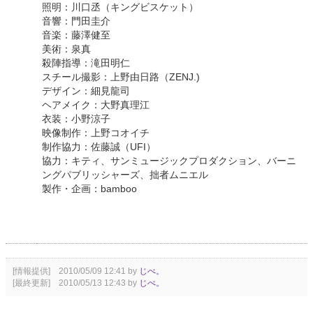
照明：川口丞（キングビスケット）
音響：門田圭介
音楽：藤澤健至
美術：泉真
殺陣指導：滝田明仁
スチール撮影：上野由日路（ZENJ.)
デザイン：細見龍司
ヘアメイク：大野真理江
衣装：小野涼子
映像制作：上野コオイチ
制作協力：佐藤誠（UFI）
協力：キティ、サンミュージックプロダクション、バーニ
ングパブリッシャーズ、拙者ムニエル
製作・企画：bamboo
[情報提供] 2010/05/09 12:41 by
じべ。
[最終更新] 2010/05/13 12:43 by
じべ。