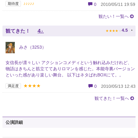
♪♪♪♪♪
期待度
0
2010/05/11 19:59
観たい！一覧へ
★
★
★
★
★
4
4.5
観てきた！
人
みさ（3253）
女信長が凛々しい アクションコメディという触れ込みだけれど、
物語はきちんと筋立ててありロマンを感じた。本能寺裏バージョン
といった感があり楽しい舞台。 以下はネタばれBOXにて。。
★★★★
満足度
0
2010/05/13 12:43
観てきた！一覧へ
公演詳細