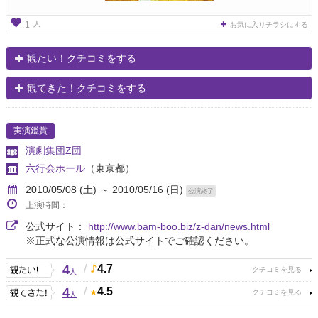
人
1
お気に入りチラシにする
観たい！クチコミをする
観てきた！クチコミをする
実演鑑賞
演劇集団Z団
六行会ホール
（東京都）
2010/05/08 (土) ～ 2010/05/16 (日)
公演終了
上演時間：
公式サイト：
http://www.bam-boo.biz/z-dan/news.html
※正式な公演情報は公式サイトでご確認ください。
4
/
4.7
人
4
/
4.5
人