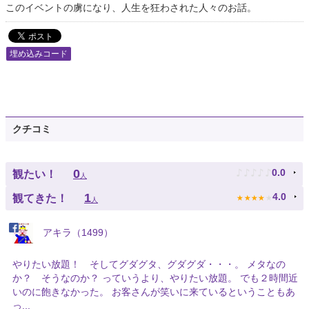
このイベントの虜になり、人生を狂わされた人々のお話。
埋め込みコード
クチコミ
♪
♪
♪
♪
♪
0
0.0
観たい！
人
★
★
★
★
★
1
4.0
観てきた！
人
アキラ（1499）
やりたい放題！ そしてグダグタ、グダグダ・・・。 メタなの
か？ そうなのか？ っていうより、やりたい放題。 でも２時間近
いのに飽きなかった。 お客さんが笑いに来ているということもあ
っ...