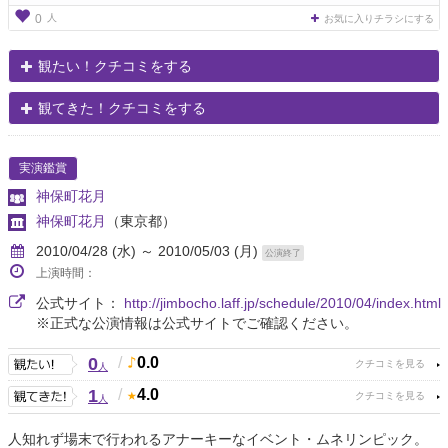
人
0
お気に入りチラシにする
観たい！クチコミをする
観てきた！クチコミをする
実演鑑賞
神保町花月
神保町花月
（東京都）
2010/04/28 (水) ～ 2010/05/03 (月)
公演終了
上演時間：
公式サイト：
http://jimbocho.laff.jp/schedule/2010/04/index.html
※正式な公演情報は公式サイトでご確認ください。
0
/
0.0
人
1
/
4.0
人
人知れず場末で行われるアナーキーなイベント・ムネリンピック。