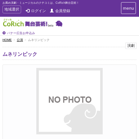
お薦め演劇・ミュージカルのクチコミは、CoRich舞台芸術！
T
menu
T
地域選択
ログイン
会員登録
o
o
g
g
g
g
l
l
バナー広告お申込み
e
e
HOME
公演
ムネリンピック
n
n
演劇
a
a
v
ムネリンピック
i
v
g
i
a
g
t
a
i
t
o
n
i
o
n