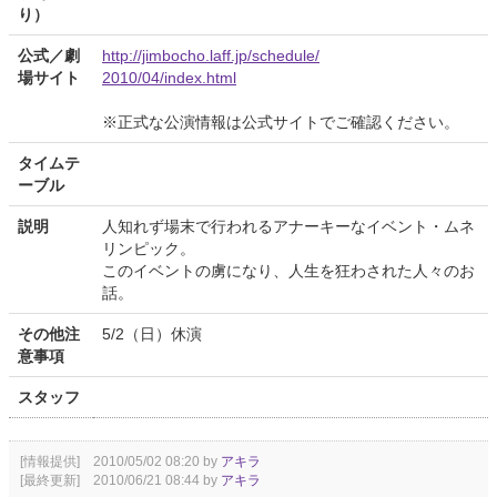
り）
公式／劇
http://jimbocho.laff.jp/schedule/
場サイト
2010/04/index.html
※正式な公演情報は公式サイトでご確認ください。
タイムテ
ーブル
説明
人知れず場末で行われるアナーキーなイベント・ムネ
リンピック。
このイベントの虜になり、人生を狂わされた人々のお
話。
その他注
5/2（日）休演
意事項
スタッフ
[情報提供] 2010/05/02 08:20 by
アキラ
[最終更新] 2010/06/21 08:44 by
アキラ