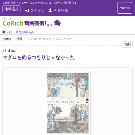
お薦め演劇・ミュージカルのクチコミは、CoRich舞台芸術！
T
menu
T
地域選択
ログイン
会員登録
o
o
g
g
g
g
l
l
バナー広告お申込み
e
e
HOME
公演
マグロを釣るつもりじゃなかった
n
n
演劇
a
a
v
23rd act
i
v
マグロを釣るつもりじゃなかった
g
i
a
g
t
a
i
t
o
n
i
o
n