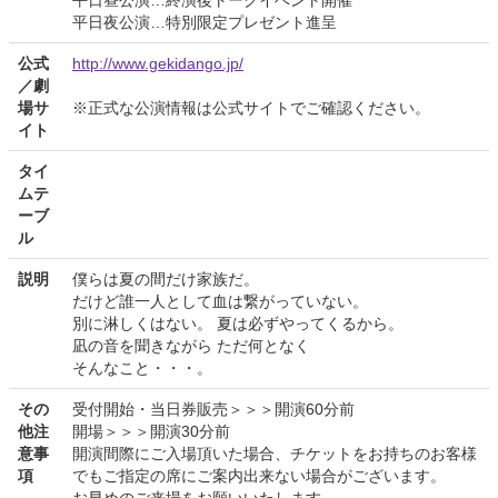
平日昼公演…終演後トークイベント開催
平日夜公演…特別限定プレゼント進呈
公式
http://www.gekidango.jp/
／劇
場サ
※正式な公演情報は公式サイトでご確認ください。
イト
タイ
ムテ
ーブ
ル
説明
僕らは夏の間だけ家族だ。
だけど誰一人として血は繋がっていない。
別に淋しくはない。 夏は必ずやってくるから。
凪の音を聞きながら ただ何となく
そんなこと・・・。
その
受付開始・当日券販売＞＞＞開演60分前
他注
開場＞＞＞開演30分前
意事
開演間際にご入場頂いた場合、チケットをお持ちのお客様
項
でもご指定の席にご案内出来ない場合がございます。