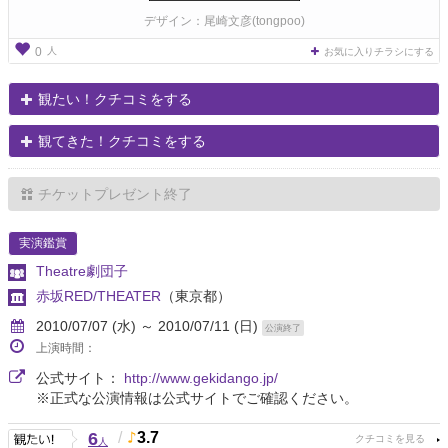
デザイン：尾崎文彦(tongpoo)
人
0
お気に入りチラシにする
観たい！クチコミをする
観てきた！クチコミをする
チケットプレゼント終了
実演鑑賞
Theatre劇団子
赤坂RED/THEATER
（東京都）
2010/07/07 (水) ～ 2010/07/11 (日)
公演終了
上演時間：
公式サイト：
http://www.gekidango.jp/
※正式な公演情報は公式サイトでご確認ください。
6
/
3.7
人