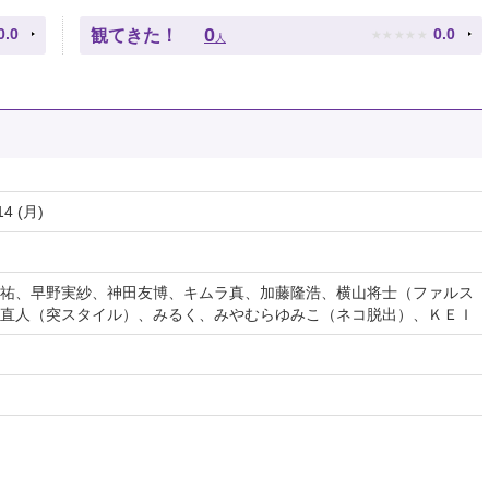
★
★
★
★
★
0
0.0
0.0
観てきた！
人
14 (月)
祐、早野実紗、神田友博、キムラ真、加藤隆浩、横山将士（ファルス
直人（突スタイル）、みるく、みやむらゆみこ（ネコ脱出）、ＫＥＩ