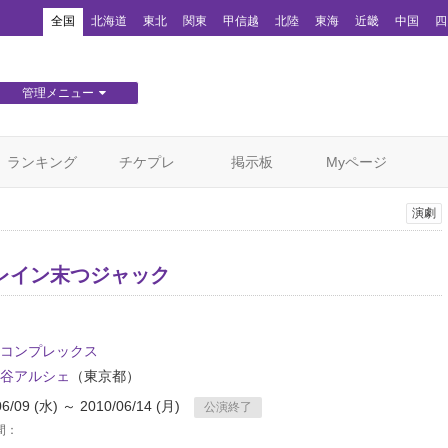
！
全国
北海道
東北
関東
甲信越
北陸
東海
近畿
中国
四
管理メニュー
団体WEBサイト管理
顧客管理
ランキング
チケプレ
掲示板
Myページ
演劇
レイン末つジャック
コンプレックス
谷アルシェ
（東京都）
06/09 (水) ～ 2010/06/14 (月)
公演終了
間：