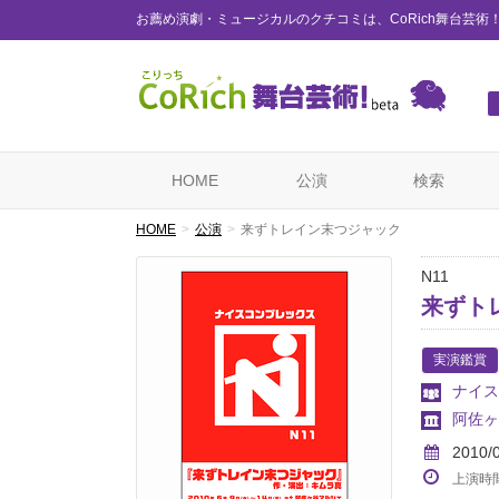
お薦め演劇・ミュージカルのクチコミは、CoRich舞台芸術
HOME
公演
検索
HOME
公演
来ずトレイン末つジャック
N11
来ずト
実演鑑賞
ナイス
阿佐ヶ
2010/
上演時