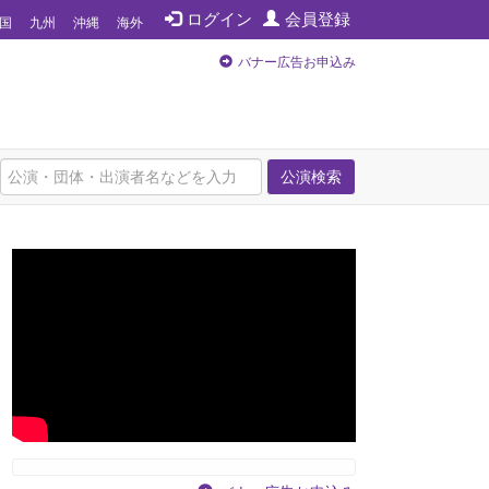
ログイン
会員登録
国
九州
沖縄
海外
バナー広告お申込み
公演検索