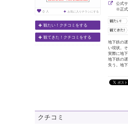
公式
※正式
人
0
お気に入りチラシにする
観たい！クチコミをする
観てきた！クチコミをする
地下鉄の遅
い現状。そ
実際に地下
地下鉄の遅
失う。地下
クチコミ