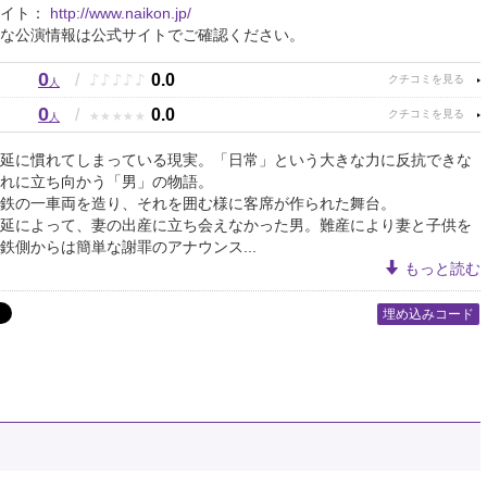
サイト：
http://www.naikon.jp/
な公演情報は公式サイトでご確認ください。
0
♪
♪
♪
♪
♪
/
0.0
人
0
★
★
★
★
★
/
0.0
人
延に慣れてしまっている現実。「日常」という大きな力に反抗できな
れに立ち向かう「男」の物語。
鉄の一車両を造り、それを囲む様に客席が作られた舞台。
延によって、妻の出産に立ち会えなかった男。難産により妻と子供を
鉄側からは簡単な謝罪のアナウンス...
もっと読む
埋め込みコード