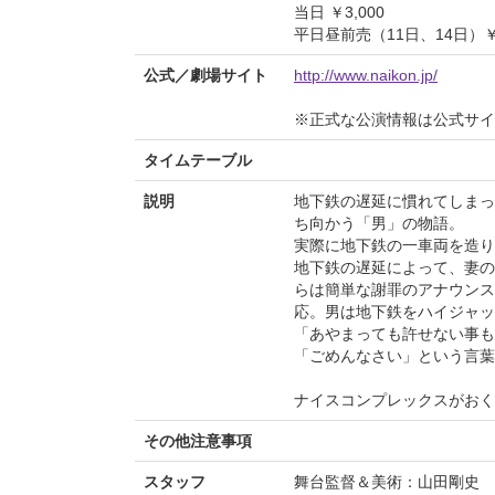
当日 ￥3,000
平日昼前売（11日、14日）￥2
公式／劇場サイト
http://www.naikon.jp/
※正式な公演情報は公式サ
タイムテーブル
説明
地下鉄の遅延に慣れてしまっ
ち向かう「男」の物語。
実際に地下鉄の一車両を造り
地下鉄の遅延によって、妻の
らは簡単な謝罪のアナウンス
応。男は地下鉄をハイジャッ
「あやまっても許せない事も
「ごめんなさい」という言葉
ナイスコンプレックスがおく
その他注意事項
スタッフ
舞台監督＆美術：山田剛史