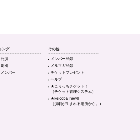
キング
その他
目公演
メンバー登録
目劇団
メルマガ登録
目メンバー
チケットプレゼント
ヘルプ
★こりっちチケット！
（チケット管理システム）
★keicoba [new!]
（演劇が生まれる場所から。）