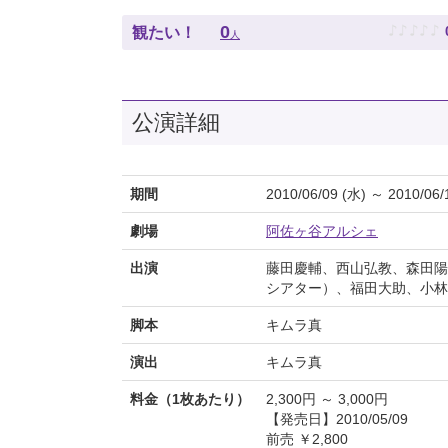
♪
♪
♪
♪
♪
0
観たい！
人
公演詳細
期間
2010/06/09 (水) ～ 2010/06/
劇場
阿佐ヶ谷アルシェ
出演
藤田慶輔、西山弘教、森田陽
シアター）、福田大助、小林
脚本
キムラ真
演出
キムラ真
料金（1枚あたり）
2,300円 ～ 3,000円
【発売日】2010/05/09
前売 ￥2,800