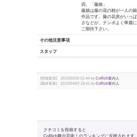
四、「藤娘」
藤娘は藤の花の精が一人の娘
作品です。藤の花房がいっぱ
さなどが、テンポよく華麗に
ご期待下さい。
その他注意事項
スタッフ
[情報提供] 2010/03/20 01:44 by
CoRich案内人
[最終更新] 2010/04/03 18:41 by
CoRich案内人
クチコミを投稿すると
CoRich舞台芸術！のランキングに反映されます