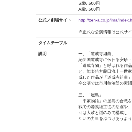
S席6,500円
A席5,500円
公式／劇場サイト
http://zen-a.co.jp/ima/index.
※正式な公演情報は公式サ
タイムテーブル
説明
一、「道成寺組曲」
紀伊国道成寺に伝わる安珍・
「道成寺物」と呼ばれる作品
と、能楽笛方藤田流十一世家
成した作品が「道成寺組曲」
今公演では市川亀治郎の素踊
三、「屋島」
「平家物語」の屋島の合戦を
戦での源義経主従の活躍や、
回は大鼓と謡のみで構成し、
互いの力量をぶつけあうよう