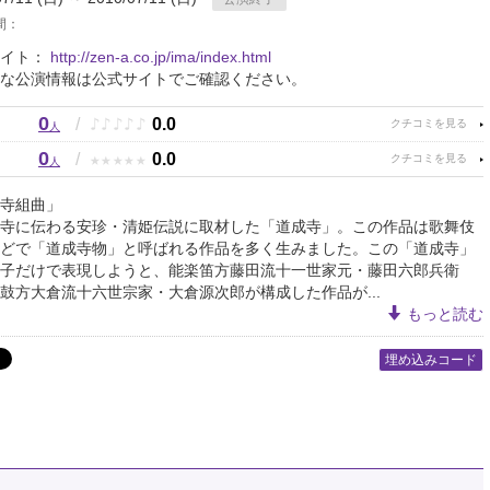
間：
サイト：
http://zen-a.co.jp/ima/index.html
な公演情報は公式サイトでご確認ください。
0
♪
♪
♪
♪
♪
/
0.0
人
0
★
★
★
★
★
/
0.0
人
寺組曲」
寺に伝わる安珍・清姫伝説に取材した「道成寺」。この作品は歌舞伎
どで「道成寺物」と呼ばれる作品を多く生みました。この「道成寺」
子だけで表現しようと、能楽笛方藤田流十一世家元・藤田六郎兵衛
鼓方大倉流十六世宗家・大倉源次郎が構成した作品が...
もっと読む
埋め込みコード