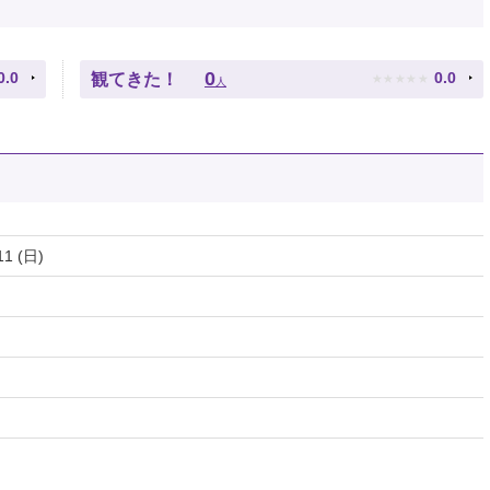
★
★
★
★
★
0
0.0
0.0
観てきた！
人
11 (日)