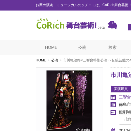
お薦め演劇・ミュージカルのクチコミは、CoRich舞台芸術
HOME
公演
検索
HOME
公演
市川亀治郎×三響會特別公演 〜伝統芸能の
市川亀
実演鑑賞
三響會
徳島市
他劇場
2010/