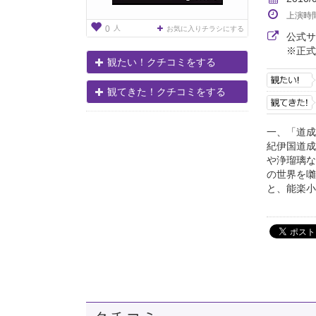
上演時
人
0
お気に入りチラシにする
公式
※正式
観たい！クチコミをする
観てきた！クチコミをする
一、「道成
紀伊国道成
や浄瑠璃な
の世界を囃
と、能楽小