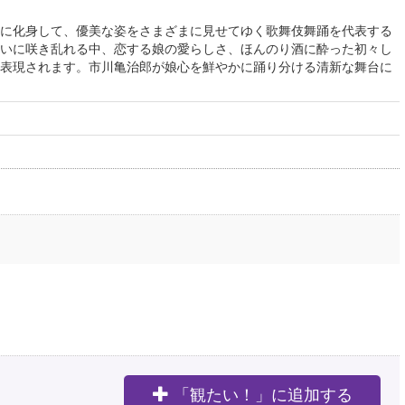
に化身して、優美な姿をさまざまに見せてゆく歌舞伎舞踊を代表する
いに咲き乱れる中、恋する娘の愛らしさ、ほんのり酒に酔った初々し
表現されます。市川亀治郎が娘心を鮮やかに踊り分ける清新な舞台に
「観たい！」に追加する
。