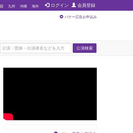
ログイン
会員登録
国
九州
沖縄
海外
バナー広告お申込み
公演検索