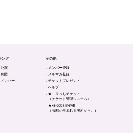
キング
その他
目公演
メンバー登録
目劇団
メルマガ登録
目メンバー
チケットプレゼント
ヘルプ
★こりっちチケット！
（チケット管理システム）
★keicoba [new!]
（演劇が生まれる場所から。）