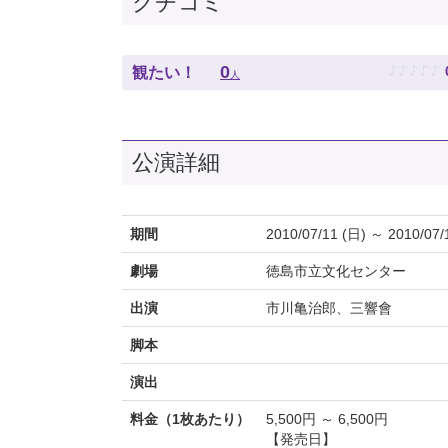
クチコミ
♪
♪
♪
♪
♪
0
観たい！
人
公演詳細
期間
2010/07/11 (日) ～ 2010/07/
劇場
徳島市立文化センター
出演
市川亀治郎、三響會
脚本
演出
料金（1枚あたり）
5,500円 ～ 6,500円
【発売日】