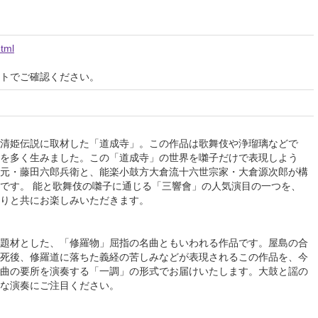
html
イトでご確認ください。
清姫伝説に取材した「道成寺」。この作品は歌舞伎や浄瑠璃などで
を多く生みました。この「道成寺」の世界を囃子だけで表現しよう
元・藤田六郎兵衛と、能楽小鼓方大倉流十六世宗家・大倉源次郎が構
です。 能と歌舞伎の囃子に通じる「三響會」の人気演目の一つを、
りと共にお楽しみいただきます。
題材とした、「修羅物」屈指の名曲ともいわれる作品です。屋島の合
死後、修羅道に落ちた義経の苦しみなどが表現されるこの作品を、今
曲の要所を演奏する「一調」の形式でお届けいたします。大鼓と謡の
な演奏にご注目ください。