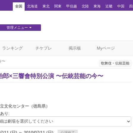
！
全国
北海道
東北
関東
甲信越
北陸
東海
近畿
中国
四
管理メニュー
団体WEBサイト管理
顧客管理
ランキング
チケプレ
掲示板
Myページ
今〜
歌舞伎・伝統芸能
治郎×三響會特別公演 〜伝統芸能の今〜
立文化センター
（徳島県）
あり:
07/11 (日) ～ 2010/07/11 (日)
公演終了