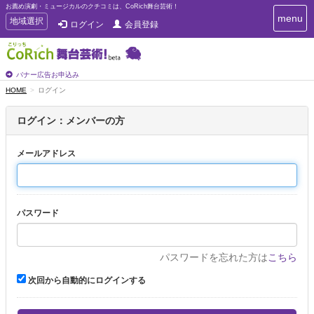
お薦め演劇・ミュージカルのクチコミは、CoRich舞台芸術！
T
menu
T
地域選択
ログイン
会員登録
o
o
g
g
g
g
l
l
バナー広告お申込み
e
e
HOME
ログイン
n
n
a
a
v
ログイン：メンバーの方
i
v
g
i
a
メールアドレス
g
t
a
i
t
o
n
i
パスワード
o
n
パスワードを忘れた方は
こちら
次回から自動的にログインする