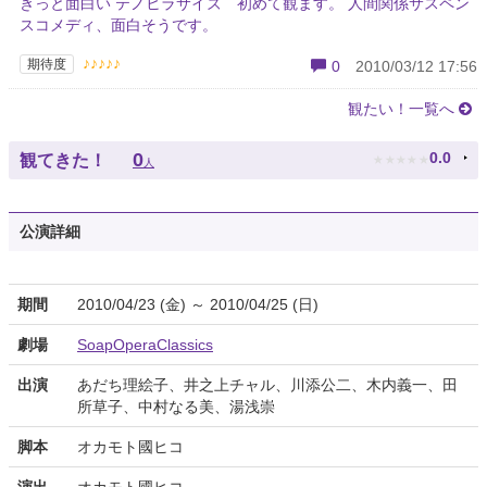
きっと面白い テノヒラサイズ 初めて観ます。 人間関係サスペン
スコメディ、面白そうです。
♪♪♪♪♪
期待度
0
2010/03/12 17:56
観たい！一覧へ
★
★
★
★
★
0
0.0
観てきた！
人
公演詳細
期間
2010/04/23 (金) ～ 2010/04/25 (日)
劇場
SoapOperaClassics
出演
あだち理絵子、井之上チャル、川添公二、木内義一、田
所草子、中村なる美、湯浅崇
脚本
オカモト國ヒコ