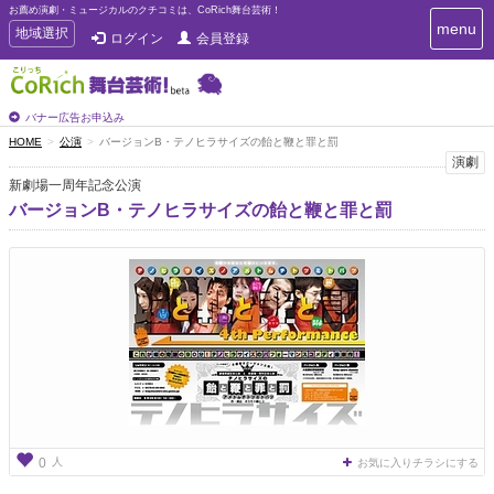
お薦め演劇・ミュージカルのクチコミは、CoRich舞台芸術！
T
menu
T
地域選択
ログイン
会員登録
o
o
g
g
g
g
l
l
バナー広告お申込み
e
e
HOME
公演
バージョンB・テノヒラサイズの飴と鞭と罪と罰
n
n
演劇
a
a
v
新劇場一周年記念公演
i
v
バージョンB・テノヒラサイズの飴と鞭と罪と罰
g
i
a
g
t
a
i
t
o
n
i
o
n
人
0
お気に入りチラシにする