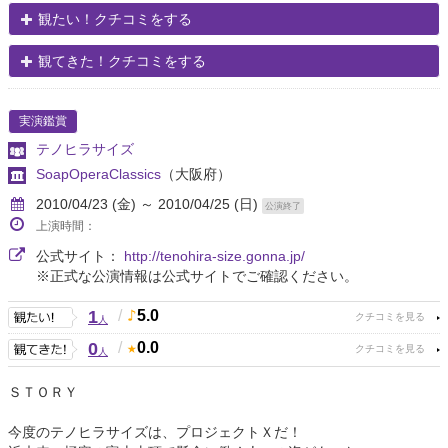
観たい！クチコミをする
観てきた！クチコミをする
実演鑑賞
テノヒラサイズ
SoapOperaClassics
（大阪府）
2010/04/23 (金) ～ 2010/04/25 (日)
公演終了
上演時間：
公式サイト：
http://tenohira-size.gonna.jp/
※正式な公演情報は公式サイトでご確認ください。
1
/
5.0
人
0
/
0.0
人
ＳＴＯＲＹ
今度のテノヒラサイズは、プロジェクトＸだ！