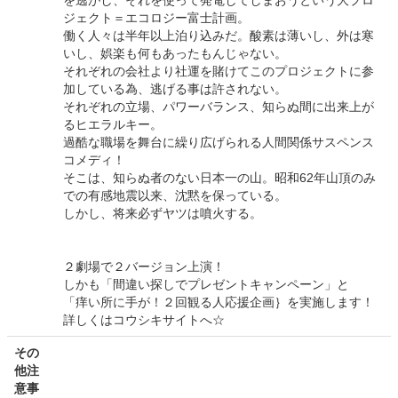
を逃がし、それを使って発電してしまおうという大プロ
ジェクト＝エコロジー富士計画。
働く人々は半年以上泊り込みだ。酸素は薄いし、外は寒
いし、娯楽も何もあったもんじゃない。
それぞれの会社より社運を賭けてこのプロジェクトに参
加している為、逃げる事は許されない。
それぞれの立場、パワーバランス、知らぬ間に出来上が
るヒエラルキー。
過酷な職場を舞台に繰り広げられる人間関係サスペンス
コメディ！
そこは、知らぬ者のない日本一の山。昭和62年山頂のみ
での有感地震以来、沈黙を保っている。
しかし、将来必ずヤツは噴火する。
２劇場で２バージョン上演！
しかも「間違い探しでプレゼントキャンペーン」と
「痒い所に手が！２回観る人応援企画｝を実施します！
詳しくはコウシキサイトへ☆
その
他注
意事