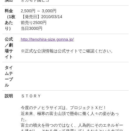
演出
オカモト國ヒコ
料金
2,500円 ～ 3,000円
（1枚
【発売日】2010/03/14
あた
前売り2500円
り）
当日3000円
公式
http://tenohira-size.gonna.jp/
／劇
場サ
※正式な公演情報は公式サイトでご確認ください。
イト
タイ
ムテ
ーブ
ル
説明
ＳＴＯＲＹ
今度のテノヒラサイズは、プロジェクトＸだ！
近未来、極寒の富士山頂で懸命に働く人々の姿があっ
た。
富士の噴火を待つのではなく、人為的にそのエネルギー