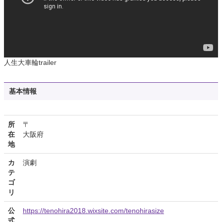
人生大車輪trailer
基本情報
所
〒
在
大阪府
地
カ
演劇
テ
ゴ
リ
公
https://tenohira2018.wixsite.com/tenohirasize
式