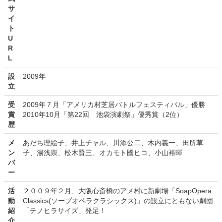
サ
イ
ト
U
R
L
設
2009年
立
受
2009年７月「アメリカ村芝居バトルフェスティバル」優勝
賞
2010年10月「第22回 池袋演劇祭」優秀賞（2位）
歴
メ
あだち理絵子、井上チャル、川添公二、木内義一、田所草
ン
子、湯浅崇、松木賢三、オカモト國ヒコ、小山裕暉
バ
ー
活
２００９年２月、大阪心斎橋のアメ村に新劇場「SoapOpera
動
Classics(ソープオペラクラシックス)」の設立にともない劇団
紹
「テノヒラサイズ」発足！
介