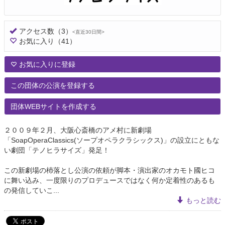
アクセス数
（3）
<直近30日間>
お気に入り
（41）
お気に入りに登録
この団体の公演を登録する
団体WEBサイトを作成する
２００９年２月、大阪心斎橋のアメ村に新劇場
「SoapOperaClassics(ソープオペラクラシックス)」の設立にともな
い劇団「テノヒラサイズ」発足！
この新劇場の杮落とし公演の依頼が脚本・演出家のオカモト國ヒコ
に舞い込み、一度限りのプロデュースではなく何か定着性のあるも
の発信していこ...
もっと読む