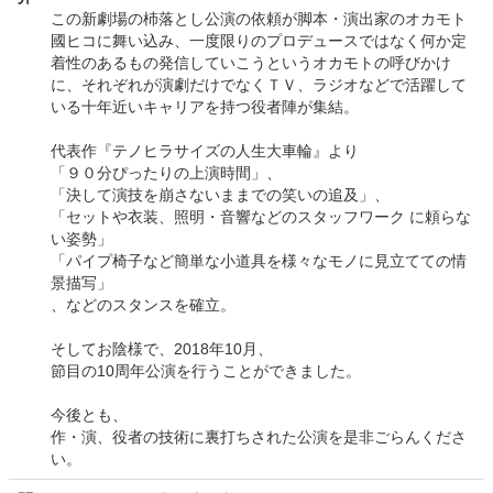
この新劇場の杮落とし公演の依頼が脚本・演出家のオカモト
國ヒコに舞い込み、一度限りのプロデュースではなく何か定
着性のあるもの発信していこうというオカモトの呼びかけ
に、それぞれが演劇だけでなくＴＶ、ラジオなどで活躍して
いる十年近いキャリアを持つ役者陣が集結。
代表作『テノヒラサイズの人生大車輪』より
「９０分ぴったりの上演時間」、
「決して演技を崩さないままでの笑いの追及」、
「セットや衣装、照明・音響などのスタッフワーク に頼らな
い姿勢」
「パイプ椅子など簡単な小道具を様々なモノに見立てての情
景描写」
、などのスタンスを確立。
そしてお陰様で、2018年10月、
節目の10周年公演を行うことができました。
今後とも、
作・演、役者の技術に裏打ちされた公演を是非ごらんくださ
い。