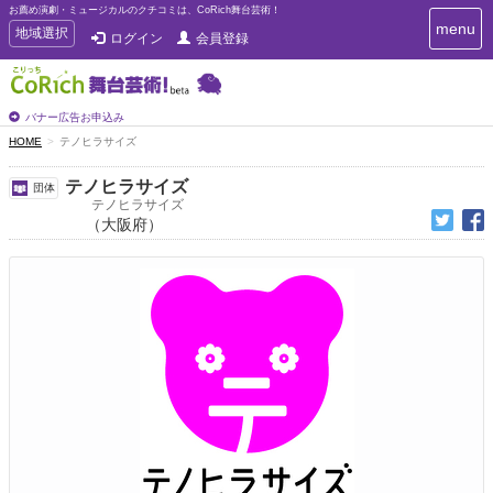
お薦め演劇・ミュージカルのクチコミは、CoRich舞台芸術！
T
menu
T
地域選択
ログイン
会員登録
o
o
g
g
g
g
l
l
バナー広告お申込み
e
e
HOME
テノヒラサイズ
n
n
a
a
v
テノヒラサイズ
団体
i
v
テノヒラサイズ
g
（大阪府）
i
a
g
t
a
i
t
o
n
i
o
n