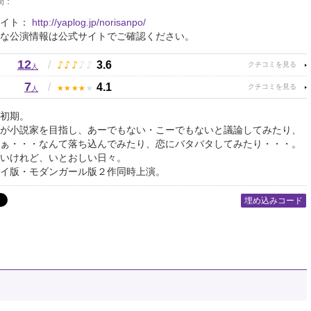
間：
サイト：
http://yaplog.jp/norisanpo/
な公演情報は公式サイトでご確認ください。
12
♪
♪
♪
♪
♪
/
3.6
人
7
★
★
★
★
★
/
4.1
人
初期。
が小説家を目指し、あーでもない・こーでもないと議論してみたり、
ぁ・・・なんて落ち込んでみたり、恋にバタバタしてみたり・・・。
いけれど、いとおしい日々。
イ版・モダンガール版２作同時上演。
埋め込みコード