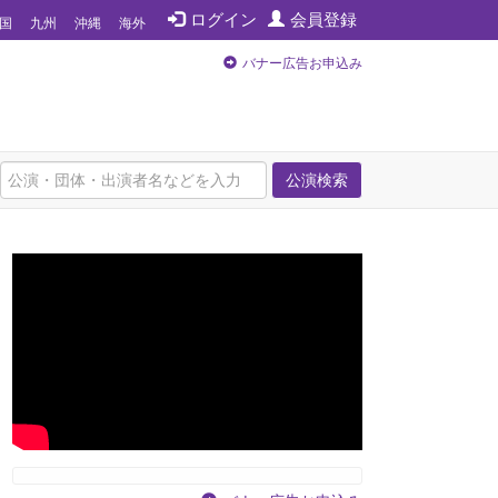
ログイン
会員登録
国
九州
沖縄
海外
バナー広告お申込み
公演検索