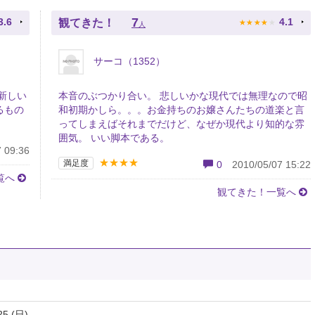
★
★
★
★
★
7
3.6
4.1
観てきた！
人
サーコ（1352）
新しい
本音のぶつかり合い。 悲しいかな現代では無理なので昭
るもの
和初期かしら。。。お金持ちのお嬢さんたちの道楽と言
ってしまえばそれまでだけど、なぜか現代より知的な雰
囲気。 いい脚本である。
 09:36
★★★★
満足度
0
2010/05/07 15:22
覧へ
観てきた！一覧へ
25 (日)