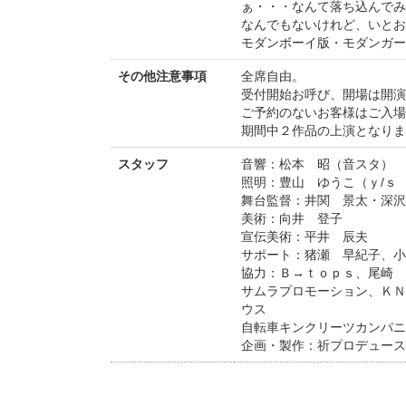
ぁ・・・なんて落ち込んでみ
なんでもないけれど、いとお
モダンボーイ版・モダンガー
その他注意事項
全席自由。
受付開始お呼び、開場は開演
ご予約のないお客様はご入場
期間中２作品の上演となりま
スタッフ
音響：松本 昭（音スタ）
照明：豊山 ゆうこ（ｙ/ｓ
舞台監督：井関 景太・深
美術：向井 登子
宣伝美術：平井 辰夫
サポート：猪瀬 早紀子、小
協力：Ｂ→ｔｏｐｓ、尾崎 
サムラプロモーション、ＫＮ
ウス
自転車キンクリーツカンパニ
企画・製作：祈プロデュース