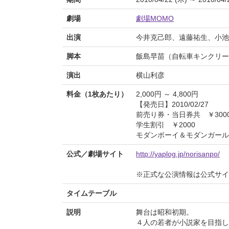
劇場
劇場MOMO
出演
今井克己郎、遠藤祐生、小池
脚本
飯島早苗（自転車キンクリー
演出
横山利彦
料金（1枚あたり）
2,000円 ～ 4,800円
【発売日】2010/02/27
前売り券・当日券共 ￥300
学生割引 ￥2000
モダンボーイ＆モダンガール通
公式／劇場サイト
http://yaplog.jp/norisanpo/
※正式な公演情報は公式サ
タイムテーブル
説明
舞台は昭和初期。
４人の若者が小説家を目指し