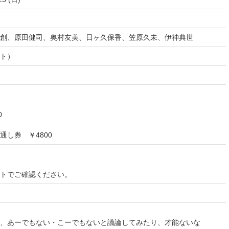
創、原田健司、奥村友美、日ヶ久保香、笠原久未、伊神典世
ト）
0
し券 ￥4800
イトでご確認ください。
、あーでもない・こーでもないと議論してみたり、才能ないな