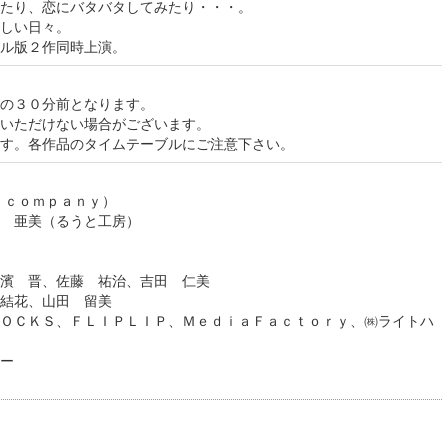
たり、恋にバタバタしてみたり・・・。
しい日々。
ル版２作同時上演。
の３０分前となります。
いただけない場合がございます。
す。各作品のタイムテーブルにご注意下さい。
 ｃｏｍｐａｎｙ）
沢 亜美（るうと工房）
濱 晋、佐藤 祐治、吉田 仁美
結花、山田 留美
ＯＣＫＳ、ＦＬＩＰＬＩＰ、ＭｅｄｉａＦａｃｔｏｒｙ、㈱ライトハ
ー