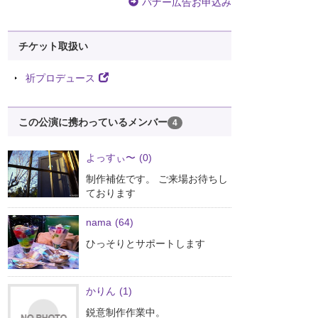
バナー広告お申込み
チケット取扱い
祈プロデュース
この公演に携わっているメンバー
4
よっすぃ〜
(0)
制作補佐です。 ご来場お待ちし
ております
nama
(64)
ひっそりとサポートします
かりん
(1)
鋭意制作作業中。