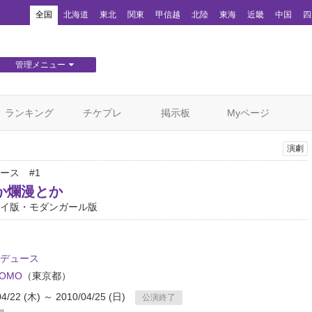
！
全国
北海道
東北
関東
甲信越
北陸
東海
近畿
中国
四
管理メニュー
団体WEBサイト管理
顧客管理
ランキング
チケプレ
掲示板
Myページ
演劇
ース #1
か爛漫とか
イ版・モダンガール版
デュース
OMO
（東京都）
04/22 (木) ～ 2010/04/25 (日)
公演終了