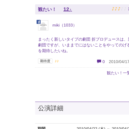
♪
♪
♪
♪
♪
12
観たい！
人
miki（1033）
まったく新しいタイプの劇団 折プロデュースは、
劇団ですが、いままでにはないことをやってのげ
を期待したいね。
♪♪
期待度
0
2010/04/17
観たい！一
公演詳細
期間
2010/04/22 (木) ～ 2010/04/