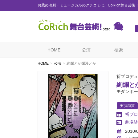
お薦め演劇・ミュージカルのクチコミは、CoRich舞台芸術
HOME
公演
検索
HOME
公演
絢爛とか爛漫とか
祈プロデュ
絢爛と
モダンボー
実演鑑賞
祈プロ
劇場M
2010/