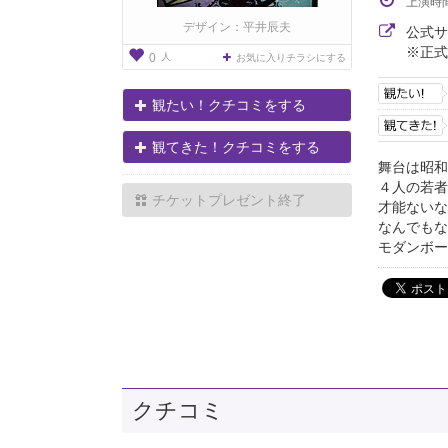
上演時
デザイン：平井辰夫
公式
※正式
人
0
お気に入りチラシにする
観たい！クチコミをする
観てきた！クチコミをする
舞台は昭和
４人の若者
チケットプレゼント終了
才能ないな
なんでもな
モダンボー
クチコミ