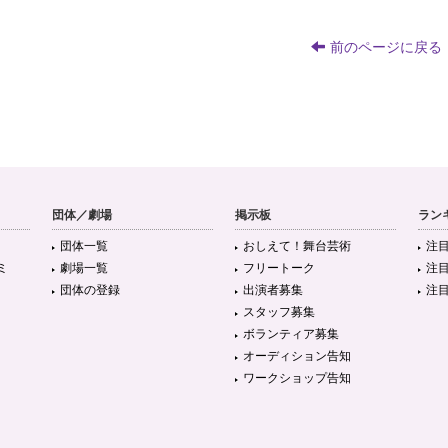
前のページに戻る
団体／劇場
掲示板
ラン
団体一覧
おしえて！舞台芸術
注
ミ
劇場一覧
フリートーク
注
団体の登録
出演者募集
注
スタッフ募集
ボランティア募集
オーディション告知
ワークショップ告知