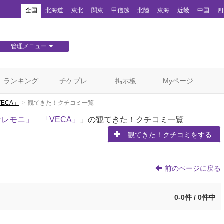
！
全国
北海道
東北
関東
甲信越
北陸
東海
近畿
中国
四
管理メニュー
団体WEBサイト管理
顧客管理
ランキング
チケプレ
掲示板
Myページ
ECA」
観てきた！クチコミ一覧
セレモニ」 「VECA」
」の観てきた！クチコミ一覧
観てきた！クチコミをする
前のページに戻る
0-0件 / 0件中