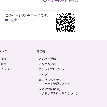
バナー広告お申込み
このページのQRコードです。
拡大
キング
その他
目公演
メンバー登録
目劇団
メルマガ登録
目メンバー
チケットプレゼント
ヘルプ
★こりっちチケット！
（チケット管理システム）
★keicoba [new!]
（演劇が生まれる場所から。）