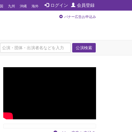
ログイン
会員登録
国
九州
沖縄
海外
バナー広告お申込み
公演検索