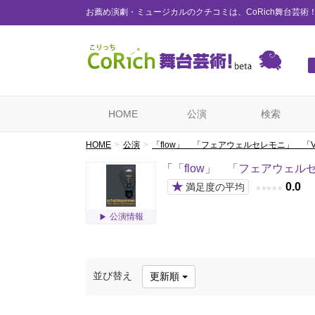
お薦め演劇・ミュージカルのクチコミは、CoRich舞台芸術
HOME
公演
検索
HOME
公演
「flow」 「フェアウェルセレモニ」 「V
「
「flow」 「フェアウェル
★
0.0
満足度の平均
★
★
★
★
★
公演情報
並び替え
更新順