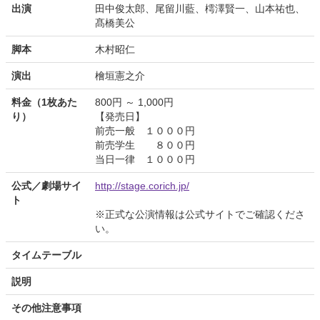
出演
田中俊太郎、尾留川藍、樗澤賢一、山本祐也、
髙橋美公
脚本
木村昭仁
演出
檜垣憲之介
料金（1枚あた
800円 ～ 1,000円
り）
【発売日】
前売一般 １０００円
前売学生 ８００円
当日一律 １０００円
公式／劇場サイ
http://stage.corich.jp/
ト
※正式な公演情報は公式サイトでご確認くださ
い。
タイムテーブル
説明
その他注意事項