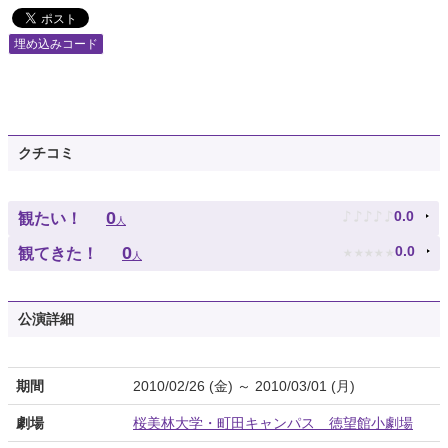
埋め込みコード
クチコミ
♪
♪
♪
♪
♪
0
0.0
観たい！
人
★
★
★
★
★
0
0.0
観てきた！
人
公演詳細
期間
2010/02/26 (金) ～ 2010/03/01 (月)
劇場
桜美林大学・町田キャンパス 徳望館小劇場