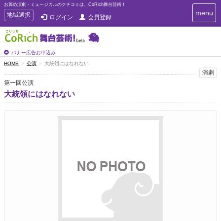
お薦め演劇・ミュージカルのクチコミは、CoRich舞台芸術！
T
menu
T
地域選択
ログイン
会員登録
o
o
g
g
g
g
l
l
バナー広告お申込み
e
e
HOME
公演
大統領にはなれない
n
n
演劇
a
a
v
第一回公演
i
v
大統領にはなれない
g
i
a
g
t
a
i
t
o
n
i
o
n