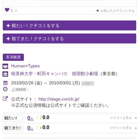
人
0
お気に入りチラシにする
観たい！クチコミをする
観てきた！クチコミをする
実演鑑賞
Human×Types
桜美林大学・町田キャンパス 徳望館小劇場
（東京都）
2010/02/26 (金) ～ 2010/03/01 (月)
公演終了
上演時間：
公式サイト：
http://stage.corich.jp/
※正式な公演情報は公式サイトでご確認ください。
0
/
0.0
人
0
/
0.0
人