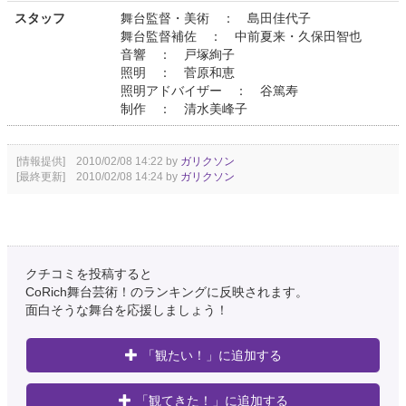
スタッフ
舞台監督・美術 ： 島田佳代子
舞台監督補佐 ： 中前夏来・久保田智也
音響 ： 戸塚絢子
照明 ： 菅原和恵
照明アドバイザー ： 谷篤寿
制作 ： 清水美峰子
[情報提供] 2010/02/08 14:22 by
ガリクソン
[最終更新] 2010/02/08 14:24 by
ガリクソン
クチコミを投稿すると
CoRich舞台芸術！のランキングに反映されます。
面白そうな舞台を応援しましょう！
「観たい！」に追加する
「観てきた！」に追加する