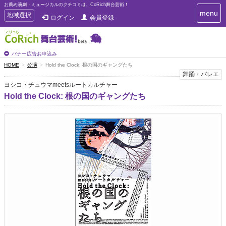
お薦め演劇・ミュージカルのクチコミは、CoRich舞台芸術！
T
menu
T
地域選択
ログイン
会員登録
o
o
g
g
g
g
l
l
バナー広告お申込み
e
e
HOME
公演
Hold the Clock: 根の国のギャングたち
n
n
舞踊・バレエ
a
a
v
ヨシコ・チュウマmeetsルートカルチャー
i
v
Hold the Clock: 根の国のギャングたち
g
i
a
g
t
a
i
t
o
n
i
o
n