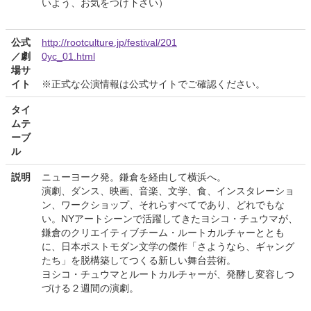
いよう、お気をつけ下さい）
公式
http://rootculture.jp/festival/201
／劇
0yc_01.html
場サ
イト
※正式な公演情報は公式サイトでご確認ください。
タイ
ムテ
ーブ
ル
説明
ニューヨーク発。鎌倉を経由して横浜へ。
演劇、ダンス、映画、音楽、文学、食、インスタレーショ
ン、ワークショップ、それらすべてであり、どれでもな
い。NYアートシーンで活躍してきたヨシコ・チュウマが、
鎌倉のクリエイティブチーム・ルートカルチャーととも
に、日本ポストモダン文学の傑作「さようなら、ギャング
たち」を脱構築してつくる新しい舞台芸術。
ヨシコ・チュウマとルートカルチャーが、発酵し変容しつ
づける２週間の演劇。