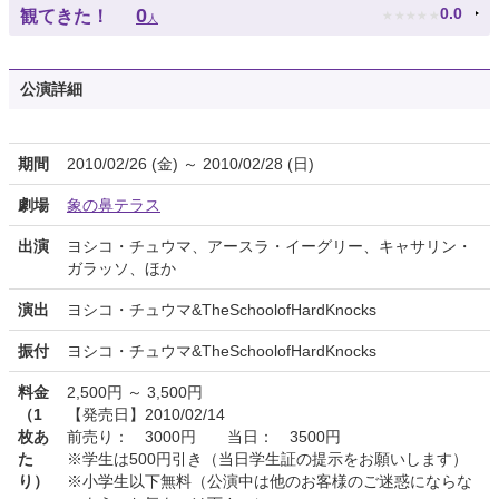
★
★
★
★
★
0
0.0
観てきた！
人
公演詳細
期間
2010/02/26 (金) ～ 2010/02/28 (日)
劇場
象の鼻テラス
出演
ヨシコ・チュウマ、アースラ・イーグリー、キャサリン・
ガラッソ、ほか
演出
ヨシコ・チュウマ&TheSchoolofHardKnocks
振付
ヨシコ・チュウマ&TheSchoolofHardKnocks
料金
2,500円 ～ 3,500円
（1
【発売日】2010/02/14
枚あ
前売り： 3000円 当日： 3500円
た
※学生は500円引き（当日学生証の提示をお願いします）
り）
※小学生以下無料（公演中は他のお客様のご迷惑にならな