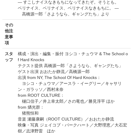
― すこしナイスなきもちになってきたぞ。そうとも。
ベリナイス、ベリナイス、ベリナイスなきもちに。 ―
高橋源一郎「さようなら、ギャングたち」より
その
他注
意事
項
スタ
構成・演出・編集・振付 ヨシコ・チュウマ & The School o
ッフ
f Hard Knocks
テクスト提供 高橋源一郎「さようなら、ギャングたち」
ゲスト出演 おおたか静流／高橋源一郎
出演 from NY, The School Of Hard Knocks：
ヨシコ・チュウマ／アースラ・イーグリー／キャサリ
ン・ガラッソ／西村未奈
from ROOT CULTURE：
樋口信子／井上幸太郎／さの竜也／勝見淳平 ほか
from 燐光群：
猪熊恒和
音楽 瀬藤康嗣（ROOT CULTURE）／おおたか静流
映像・写真 ジェイコブ・バークハート／大野理恵／大石宏
樹／志津野雷 ほか