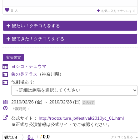
人
0
お気に入りチラシにする
観たい！クチコミをする
観てきた！クチコミをする
実演鑑賞
ヨシコ・チュウマ
象の鼻テラス
（神奈川県）
他劇場あり:
2010/02/26 (金) ～ 2010/02/28 (日)
公演終了
上演時間：
公式サイト：
http://rootculture.jp/festival/2010yc_01.html
※正式な公演情報は公式サイトでご確認ください。
0
/
0.0
人