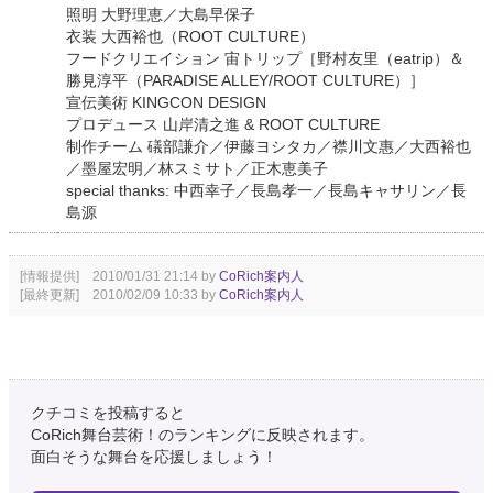
照明 大野理恵／大島早保子
衣装 大西裕也（ROOT CULTURE）
フードクリエイション 宙トリップ［野村友里（eatrip）＆
勝見淳平（PARADISE ALLEY/ROOT CULTURE）］
宣伝美術 KINGCON DESIGN
プロデュース 山岸清之進 & ROOT CULTURE
制作チーム 礒部謙介／伊藤ヨシタカ／襟川文惠／大西裕也
／墨屋宏明／林スミサト／正木恵美子
special thanks: 中西幸子／長島孝一／長島キャサリン／長
島源
[情報提供] 2010/01/31 21:14 by
CoRich案内人
[最終更新] 2010/02/09 10:33 by
CoRich案内人
クチコミを投稿すると
CoRich舞台芸術！のランキングに反映されます。
面白そうな舞台を応援しましょう！