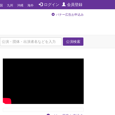
ログイン
会員登録
国
九州
沖縄
海外
バナー広告お申込み
公演検索