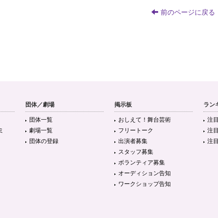
前のページに戻る
団体／劇場
掲示板
ラン
団体一覧
おしえて！舞台芸術
注
ミ
劇場一覧
フリートーク
注
団体の登録
出演者募集
注
スタッフ募集
ボランティア募集
オーディション告知
ワークショップ告知