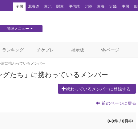
！
全国
北海道
東北
関東
甲信越
北陸
東海
近畿
中国
四
管理メニュー
団体WEBサイト管理
顧客管理
ランキング
チケプレ
掲示板
Myページ
公演に携わっているメンバー
の国のギャングたち」に携わっているメンバー
携わっているメンバーに登録する
前のページに戻る
0-0件 / 0件中