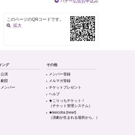
バナー広告お申込み
このページのQRコードです。
拡大
キング
その他
目公演
メンバー登録
目劇団
メルマガ登録
目メンバー
チケットプレゼント
ヘルプ
★こりっちチケット！
（チケット管理システム）
★keicoba [new!]
（演劇が生まれる場所から。）