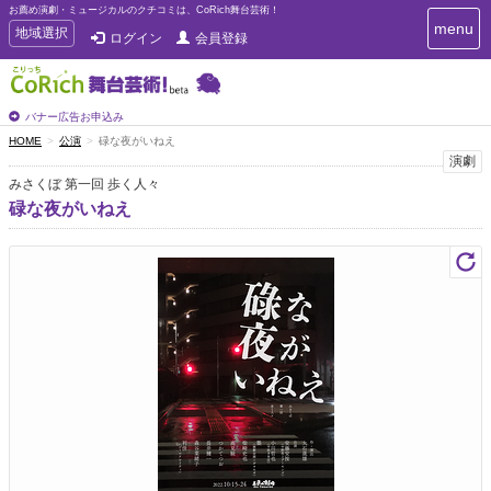
お薦め演劇・ミュージカルのクチコミは、CoRich舞台芸術！
T
menu
T
地域選択
ログイン
会員登録
o
o
g
g
g
g
l
l
バナー広告お申込み
e
e
HOME
公演
碌な夜がいねえ
n
n
演劇
a
a
v
みさくぼ 第一回 歩く人々
i
v
碌な夜がいねえ
g
i
a
g
t
a
i
t
o
n
i
o
n