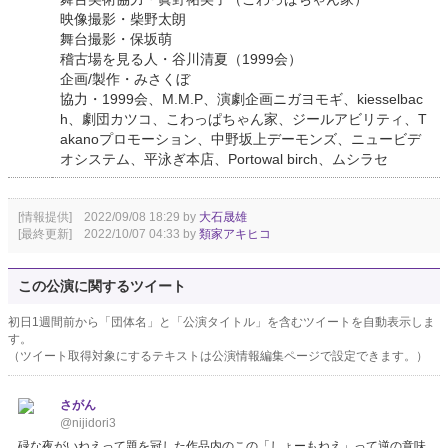
映像撮影・柴野太朗
舞台撮影・保坂萌
稽古場を見る人・谷川清夏（1999会）
企画/製作・みさくぼ
協力・1999会、M.M.P、演劇企画ニガヨモギ、kiesselbac
h、劇団カツコ、こわっぱちゃん家、ジールアビリティ、T
akanoプロモーション、中野坂上デーモンズ、ニュービデ
オシステム、平泳ぎ本店、Portowal birch、ムシラセ
[情報提供] 2022/09/08 18:29 by
大石晟雄
[最終更新] 2022/10/07 04:33 by
類家アキヒコ
この公演に関するツイート
初日1週間前から「団体名」と「公演タイトル」を含むツイートを自動表示しま
す。
（ツイート取得対象にするテキストは公演情報編集ページで設定できます。）
さがん
@nijidori3
碌な夜がいねえって題を冠した作品内のこの「しょーもねえ」って逆の意味