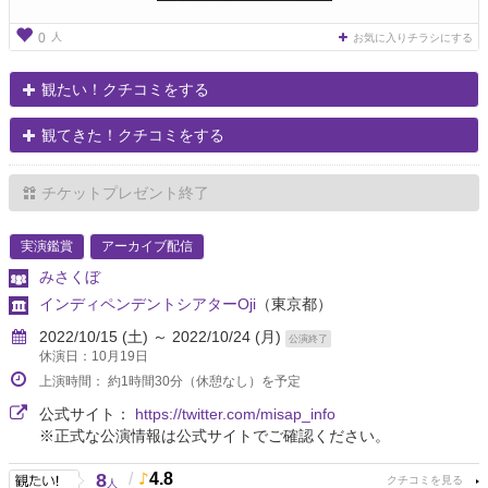
人
0
お気に入りチラシにする
観たい！クチコミをする
観てきた！クチコミをする
チケットプレゼント終了
実演鑑賞
アーカイブ配信
みさくぼ
インディペンデントシアターOji
（東京都）
2022/10/15 (土) ～ 2022/10/24 (月)
公演終了
休演日：10月19日
上演時間： 約1時間30分（休憩なし）を予定
公式サイト：
https://twitter.com/misap_info
※正式な公演情報は公式サイトでご確認ください。
8
/
4.8
人