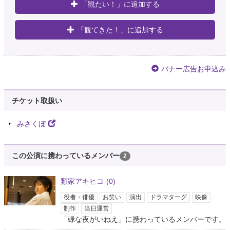
4年弱前
「観たい！」に追加する
さがん
「観てきた！」に追加する
@nijidori3
【自分用メモ】みさくぼ「碌な夜がいねえ」
https://t.co/qsJsGBVilQ
また思
い出したように話すだろうけど一先ずは
バナー広告お申込み
4年弱前
みさくぼ
チケット取扱い
@misap_info
第一回『碌な夜がいねえ』終演しました。 千秋楽まで無事に歩き続けること
みさくぼ
ができました。 みなさまありがとうございました。 これからの活動は未定
ですが、 配信を11月あたりに、 そしてサウンドトラック・改稿前台本など
が手に入る、今後…
https://t.co/cIuka8ubKJ
この公演に携わっているメンバー
2
4年弱前
類家アキヒコ
(0)
利佳
@zooo_179
役者・俳優
お笑い
演出
ドラマターグ
映像
みさくぼ『碌な夜がいねえ』 全公演、無事に終演致しました。 川上夕を演
制作
当日運営
じました。 側から見たら ただの迷惑な酔っ払いだったけど、 私にとって
「碌な夜がいねえ」に携わっているメンバーです。
は、 ゆうは愛くるしいやつでした。 見にきてくださった方、 応援してくだ