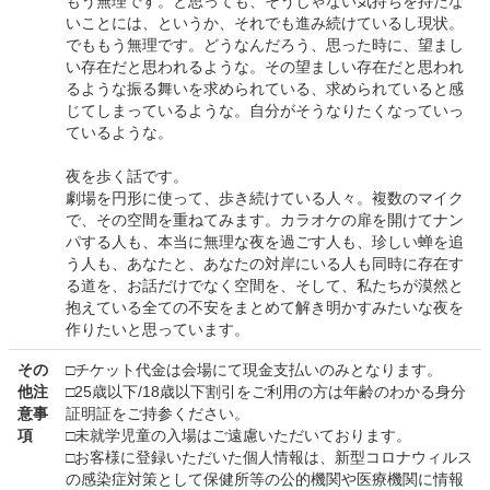
もう無理です。と思っても、そうじゃない気持ちを持たな
いことには、というか、それでも進み続けているし現状。
でももう無理です。どうなんだろう、思った時に、望まし
い存在だと思われるような。その望ましい存在だと思われ
るような振る舞いを求められている、求められていると感
じてしまっているような。自分がそうなりたくなっていっ
ているような。
夜を歩く話です。
劇場を円形に使って、歩き続けている人々。複数のマイク
で、その空間を重ねてみます。カラオケの扉を開けてナン
パする人も、本当に無理な夜を過ごす人も、珍しい蝉を追
う人も、あなたと、あなたの対岸にいる人も同時に存在す
る道を、お話だけでなく空間を、そして、私たちが漠然と
抱えている全ての不安をまとめて解き明かすみたいな夜を
作りたいと思っています。
その
□チケット代金は会場にて現金支払いのみとなります。
他注
□25歳以下/18歳以下割引をご利用の方は年齢のわかる身分
意事
証明証をご持参ください。
項
□未就学児童の入場はご遠慮いただいております。
□お客様に登録いただいた個人情報は、新型コロナウィルス
の感染症対策として保健所等の公的機関や医療機関に情報