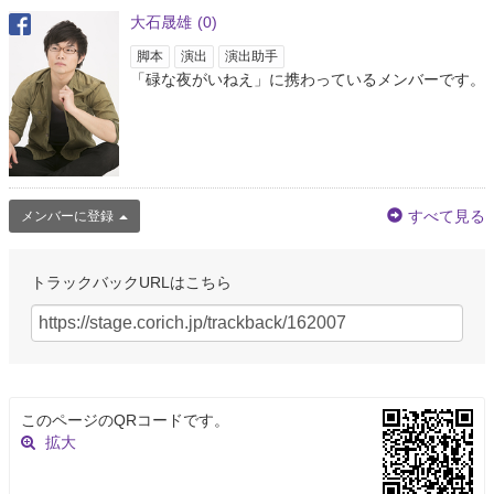
さった方、関係…
https://t.co/3R1E0a8toM
大石晟雄
(0)
4年弱前
脚本
演出
演出助手
「碌な夜がいねえ」に携わっているメンバーです。
高見駿
@Shun2864
みさくぼ 第一回 歩く人々 『碌な夜がいねえ』 昨日、千秋楽終わりました！
たくさんのご来場、ご感想誠にありがとうございました！！！ 併せて関係者
の皆様、ありがとうございました！！！ 江古田元気役でした。 無事に旗揚
げられて本…
https://t.co/vx6y5CukkG
すべて見る
メンバーに登録
4年弱前
トラックバックURLはこちら
安藤安按(29)
@andpocha
遅ればせながら、みさくぼ『碌な夜がいねえ』無事全日程を終えました！ ご
来場いただいた方、応援していただいた方、ありがとうございました！ 演劇
ってなんでもできるなって改めて思えました。あと、大石さんの言葉がやっ
ぱりすきだな、すげえな…
https://t.co/UCKdNu2vxz
このページのQRコードです。
4年弱前
拡大
つかてつお
@t2yku_water