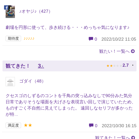
♪オヤジ♪（427）
劇場を円形に使って、歩き続ける・・・めっちゃ気になります♪
♪♪♪♪♪
期待度
0
2022/10/22 11:05
観たい！一覧へ
★
★
★
★
★
3
2.7
観てきた！
人
ゴダイ（48）
クセスゴのしずるのコントを千鳥の突っ込みなしで90分みた気分
日常でありそうな場面を大げさな表現言い回しで演じていたため、
ものすごく不自然に見えてしまった。 遠回しなセリフが多かった
が特...
★★
満足度
0
2022/10/30 16:15
観てきた！一覧へ