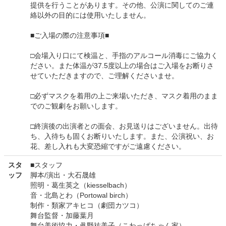
提供を行うことがあります。その他、公演に関してのご連
絡以外の目的には使用いたしません。
■ご入場の際の注意事項■
□会場入り口にて検温と、手指のアルコール消毒にご協力く
ださい。また体温が37.5度以上の場合はご入場をお断りさ
せていただきますので、ご理解くださいませ。
□必ずマスクを着用の上ご来場いただき、マスク着用のまま
でのご観劇をお願いします。
□終演後の出演者との面会、お見送りはございません。出待
ち、入待ちも固くお断りいたします。また、公演祝い、お
花、差し入れも大変恐縮ですがご遠慮ください。
スタ
■スタッフ
ッフ
脚本/演出・大石晟雄
照明・葛生英之（kiesselbach）
音・北島とわ（Portowal birch）
制作・類家アキヒコ（劇団カツコ）
舞台監督・加藤葉月
舞台美術協力・眞野祐美子（こわっぱちゃん家）