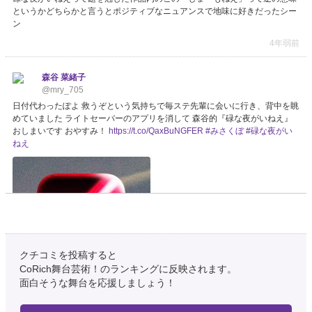
というかどちらかと言うとポジティブなニュアンスで地味に好きだったシー
ン
4年弱前
森谷 菜緒子
@mry_705
日付代わったぽよ 救うぞという気持ちで毎ステ先輩に会いに行き、背中を眺
めていました ライトセーバーのアプリを消して 森谷的『碌な夜がいねえ』
おしまいです おやすみ！
https://t.co/QaxBuNGFER
#みさくぼ
#碌な夜がい
ねえ
クチコミを投稿すると
CoRich舞台芸術！のランキングに反映されます。
面白そうな舞台を応援しましょう！