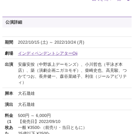
公演詳細
期間
2022/10/15 (土) ～ 2022/10/24 (月)
劇場
インディペンデントシアターOji
出演
安藤安按（中野坂上デーモンズ）、小川哲也（平泳ぎ本
店）、築（演劇企画ニガヨモギ）、柴崎史也、高見駿、つ
かてつお、長井健一、森谷菜緒子、利佳（ジールアビリテ
ィ）
脚本
大石晟雄
演出
大石晟雄
料金
500円 ～ 6,000円
（1
【発売日】2022/09/10
枚あ
一般 ¥3500-（前売り・当日ともに）
た
25歳以下 ¥2500-