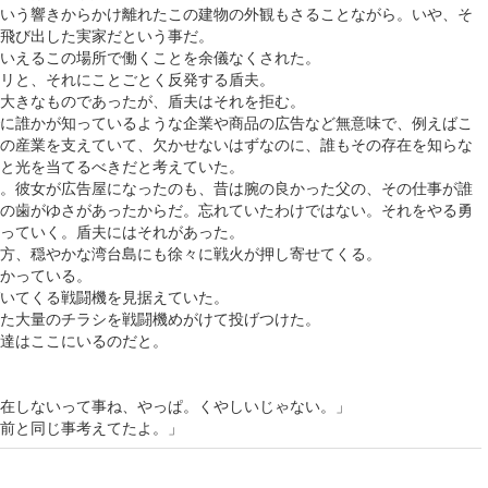
いう響きからかけ離れたこの建物の外観もさることながら。いや、そ
飛び出した実家だという事だ。
いえるこの場所で働くことを余儀なくされた。
リと、それにことごとく反発する盾夫。
大きなものであったが、盾夫はそれを拒む。
に誰かが知っているような企業や商品の広告など無意味で、例えばこ
の産業を支えていて、欠かせないはずなのに、誰もその存在を知らな
と光を当てるべきだと考えていた。
。彼女が広告屋になったのも、昔は腕の良かった父の、その仕事が誰
の歯がゆさがあったからだ。忘れていたわけではない。それをやる勇
っていく。盾夫にはそれがあった。
方、穏やかな湾台島にも徐々に戦火が押し寄せてくる。
かっている。
いてくる戦闘機を見据えていた。
た大量のチラシを戦闘機めがけて投げつけた。
達はここにいるのだと。
在しないって事ね、やっぱ。くやしいじゃない。」
前と同じ事考えてたよ。」