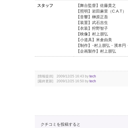
スタッフ
【舞台監督】佐藤貴之
【照明】岩田麻里（C.A.T）
【音響】榊原正吾
【装置】武石吉生
【衣装】狩野智子
【映像】村上朋弘
【小道具】米倉由美
【制作】･村上朋弘・濱本円
【企画製作】村上朋弘
[情報提供] 2009/12/25 16:43 by
tech
[最終更新] 2009/12/25 16:50 by
tech
クチコミを投稿すると