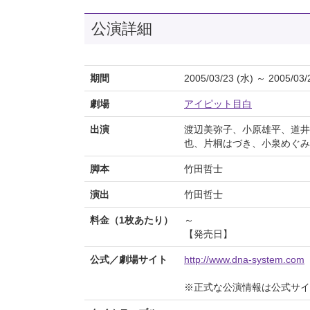
公演詳細
期間
2005/03/23 (水) ～ 2005/03/
劇場
アイピット目白
出演
渡辺美弥子、小原雄平、道井
也、片桐はづき、小泉めぐみ
脚本
竹田哲士
演出
竹田哲士
料金（1枚あたり）
～
【発売日】
公式／劇場サイト
http://www.dna-system.com
※正式な公演情報は公式サ