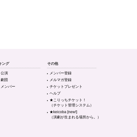
キング
その他
目公演
メンバー登録
目劇団
メルマガ登録
目メンバー
チケットプレゼント
ヘルプ
★こりっちチケット！
（チケット管理システム）
★keicoba [new!]
（演劇が生まれる場所から。）