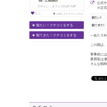
公式
デザイン：オフィスFLIP-TOP
※正式
人
0
お気に入りチラシにする
観たい！クチコミをする
―あたりめ
観てきた！クチコミをする
この国は、
軍事的には
業買収は凄
そんな戦時