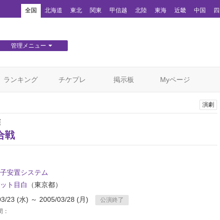
！
全国
北海道
東北
関東
甲信越
北陸
東海
近畿
中国
四
管理メニュー
団体WEBサイト管理
顧客管理
ランキング
チケプレ
掲示板
Myページ
演劇
演
合戦
子安置システム
ット目白
（東京都）
03/23 (水) ～ 2005/03/28 (月)
公演終了
間：