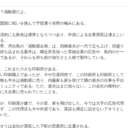
？扇動屋だよ。
盟国に戦いを挑んで予想通り劣勢の極みにある。
済的にも敗色は濃厚となりつつあり、外資による企業買収は凄まじい
る。
帯、湾台島の「扇動屋企画」は、四柳盾夫が一代で立ち上げ、切盛り
持ち込まれる案件は、隣近所見知った零細企業の広告や、島内のケー
であるが、それらを持ち前の強引さと人柄で製作している。
、これまた小さな印刷所がある。
い印刷職人であったが、今や引退同然で、この印刷所も印刷所として
物も半分は扇動屋に売り、内藤家も家を挙げて隣の盾夫の仕事を手伝
ミュニティである。ただ、盾夫はまだ知らない。この会社の権利が、
に大企業に売られていたことを。
が、印刷屋が嫌で、その昔、家を飛び出した。今では大手の広告代理
ず、この代理店も今や外資であり、英語も満足に話せないアオリとし
いた。
オリは会社が買収した下町の営業所に左遷される。