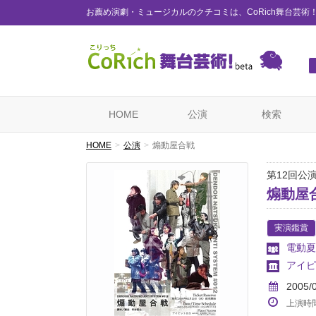
お薦め演劇・ミュージカルのクチコミは、CoRich舞台芸術
HOME
公演
検索
HOME
公演
煽動屋合戦
第12回公
煽動屋
実演鑑賞
電動夏
アイピ
2005/
上演時