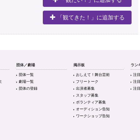
「観たい！」に追加する
。
「観てきた！」に追加する
団体／劇場
掲示板
ラン
団体一覧
おしえて！舞台芸術
注
ミ
劇場一覧
フリートーク
注
団体の登録
出演者募集
注
スタッフ募集
ボランティア募集
オーディション告知
ワークショップ告知