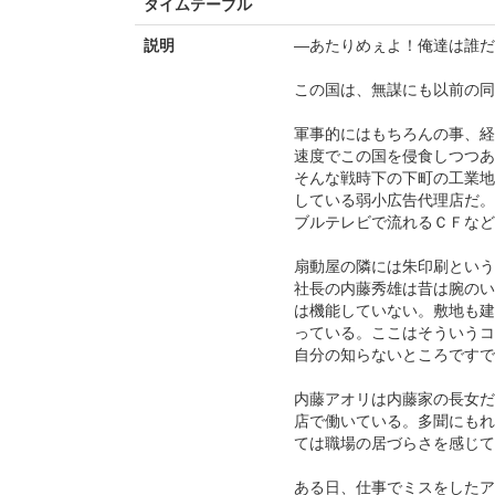
タイムテーブル
説明
―あたりめぇよ！俺達は誰だ
この国は、無謀にも以前の同
軍事的にはもちろんの事、経
速度でこの国を侵食しつつあ
そんな戦時下の下町の工業地
している弱小広告代理店だ。
ブルテレビで流れるＣＦなど
扇動屋の隣には朱印刷という
社長の内藤秀雄は昔は腕のい
は機能していない。敷地も建
っている。ここはそういうコ
自分の知らないところですで
内藤アオリは内藤家の長女だ
店で働いている。多聞にもれ
ては職場の居づらさを感じて
ある日、仕事でミスをしたア