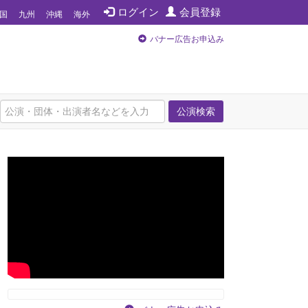
ログイン
会員登録
国
九州
沖縄
海外
バナー広告お申込み
公演検索