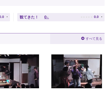
★
★
★
★
★
0
0.0
0.0
観てきた！
人
すべて見る