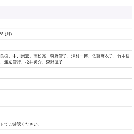
28 (月)
良樹、中川祟宏、高松亮、狩野智子、澤村一博、佐藤麻衣子、竹本哲
、渡辺智行、松井勇介、森野温子
イトでご確認ください。