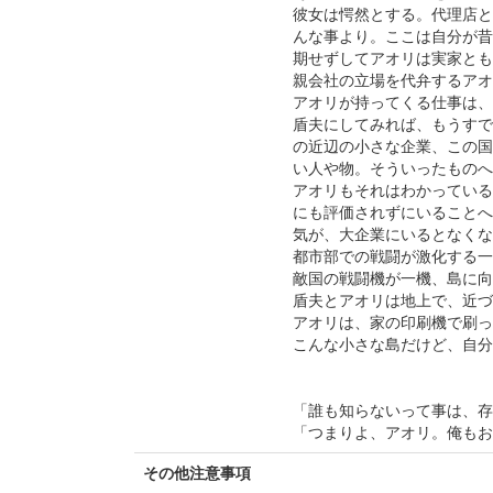
彼女は愕然とする。代理店と
んな事より。ここは自分が昔
期せずしてアオリは実家とも
親会社の立場を代弁するアオ
アオリが持ってくる仕事は、
盾夫にしてみれば、もうすで
の近辺の小さな企業、この国
い人や物。そういったものへ
アオリもそれはわかっている
にも評価されずにいることへ
気が、大企業にいるとなくな
都市部での戦闘が激化する一
敵国の戦闘機が一機、島に向
盾夫とアオリは地上で、近づ
アオリは、家の印刷機で刷っ
こんな小さな島だけど、自分
「誰も知らないって事は、存
「つまりよ、アオリ。俺もお
その他注意事項