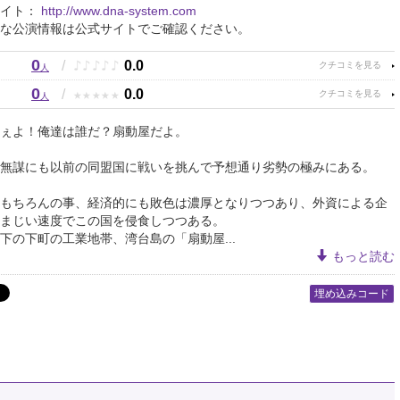
サイト：
http://www.dna-system.com
な公演情報は公式サイトでご確認ください。
0
♪
♪
♪
♪
♪
/
0.0
人
0
★
★
★
★
★
/
0.0
人
ぇよ！俺達は誰だ？扇動屋だよ。
無謀にも以前の同盟国に戦いを挑んで予想通り劣勢の極みにある。
もちろんの事、経済的にも敗色は濃厚となりつつあり、外資による企
まじい速度でこの国を侵食しつつある。
下の下町の工業地帯、湾台島の「扇動屋...
もっと読む
埋め込みコード