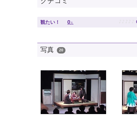
クチコミ
♪
♪
♪
♪
♪
0
観たい！
人
写真
20