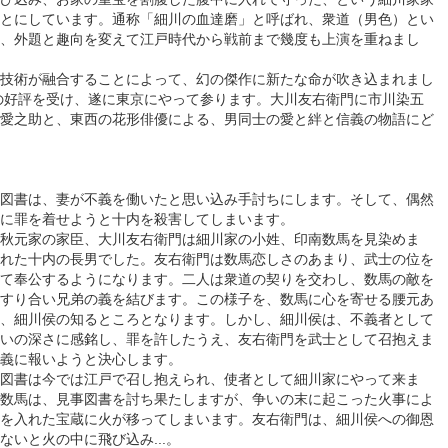
とにしています。通称「細川の血達磨」と呼ばれ、衆道（男色）とい
、外題と趣向を変えて江戸時代から戦前まで幾度も上演を重ねまし
技術が融合することによって、幻の傑作に新たな命が吹き込まれまし
活の好評を受け、遂に東京にやって参ります。大川友右衛門に市川染五
愛之助と、東西の花形俳優による、男同士の愛と絆と信義の物語にど
図書は、妻が不義を働いたと思い込み手討ちにします。そして、偶然
に罪を着せようと十内を殺害してしまいます。
秋元家の家臣、大川友右衛門は細川家の小姓、印南数馬を見染めま
れた十内の長男でした。友右衛門は数馬恋しさのあまり、武士の位を
て奉公するようになります。二人は衆道の契りを交わし、数馬の敵を
すり合い兄弟の義を結びます。この様子を、数馬に心を寄せる腰元あ
、細川侯の知るところとなります。しかし、細川侯は、不義者として
いの深さに感銘し、罪を許したうえ、友右衛門を武士として召抱えま
義に報いようと決心します。
図書は今では江戸で召し抱えられ、使者として細川家にやって来ま
数馬は、見事図書を討ち果たしますが、争いの末に起こった火事によ
を入れた宝蔵に火が移ってしまいます。友右衛門は、細川侯への御恩
いと火の中に飛び込み...。