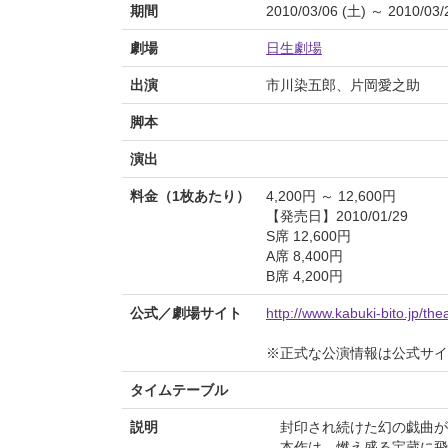
期間
2010/03/06 (土) ～ 2010/03/
劇場
日生劇場
出演
市川染五郎、片岡愛之助
脚本
演出
料金（1枚あたり）
4,200円 ～ 12,600円
【発売日】2010/01/29
S席 12,600円
A席 8,400円
B席 4,200円
公式／劇場サイト
http://www.kabuki-bito.jp/th
※正式な公演情報は公式サ
タイムテーブル
説明
封印され続けた幻の戯曲が
本作は、燃え盛る宝蔵に飛