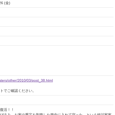
26 (金)
eaters/other/2010/03/post_38.html
イトでご確認ください。
復活！！
び込み、お家の重宝を割腹した腹中に入れて守った、という細川家家