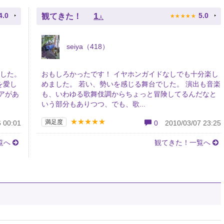
★
★
★
★
★
1
4.0
5.0
観てきた！
人
seiya（418）
ました。
おもしろかったです！ イヤホンガイドなしでも十分楽し
を愛し
めました。 若い、勢いを感じる舞台でした。 演出も音楽
アがあ
も、いわゆる歌舞伎調からちょっと冒険してるんだなと
いう部分もありつつ、でも、歌...
★★★★★
満足度
 00:01
0
2010/03/07 23:25
覧へ
観てきた！一覧へ