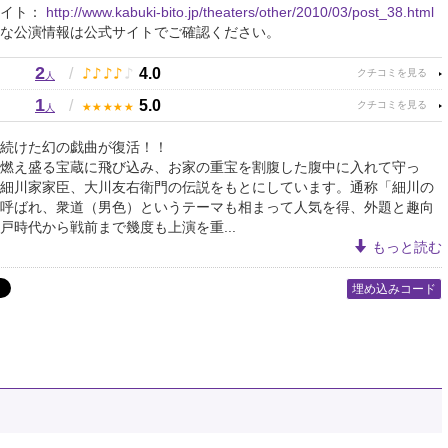
サイト：
http://www.kabuki-bito.jp/theaters/other/2010/03/post_38.html
な公演情報は公式サイトでご確認ください。
2
♪
♪
♪
♪
♪
/
4.0
人
1
★
★
★
★
★
/
5.0
人
続けた幻の戯曲が復活！！
燃え盛る宝蔵に飛び込み、お家の重宝を割腹した腹中に入れて守っ
細川家家臣、大川友右衛門の伝説をもとにしています。通称「細川の
呼ばれ、衆道（男色）というテーマも相まって人気を得、外題と趣向
戸時代から戦前まで幾度も上演を重...
もっと読む
埋め込みコード