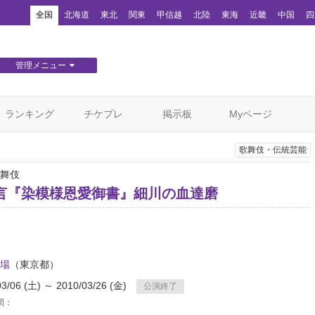
！
全国
北海道
東北
関東
甲信越
北陸
東海
近畿
中国
四
管理メニュー
団体WEBサイト管理
顧客管理
ランキング
チケプレ
掲示板
Myページ
歌舞伎・伝統芸能
舞伎
言『染模様恩愛御書』細川の血達磨
場
（東京都）
03/06 (土) ～ 2010/03/26 (金)
公演終了
間：