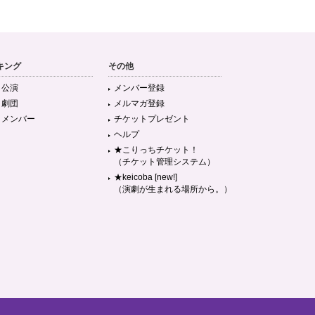
キング
その他
目公演
メンバー登録
目劇団
メルマガ登録
目メンバー
チケットプレゼント
ヘルプ
★こりっちチケット！
（チケット管理システム）
★keicoba [new!]
（演劇が生まれる場所から。）