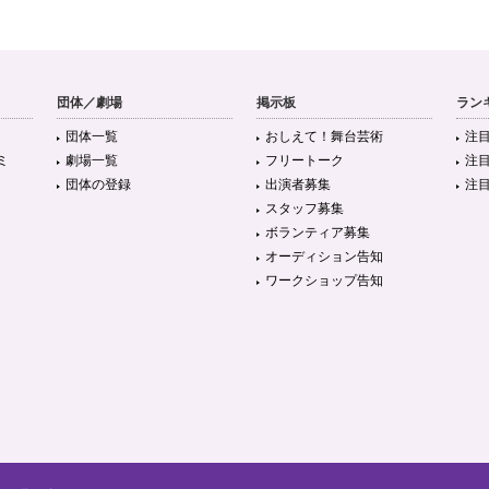
団体／劇場
掲示板
ラン
団体一覧
おしえて！舞台芸術
注
ミ
劇場一覧
フリートーク
注
団体の登録
出演者募集
注
スタッフ募集
ボランティア募集
オーディション告知
ワークショップ告知