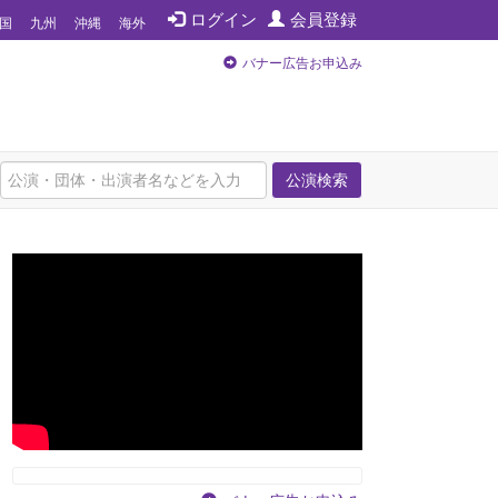
ログイン
会員登録
国
九州
沖縄
海外
バナー広告お申込み
公演検索