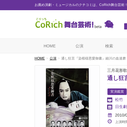
お薦め演劇・ミュージカルのクチコミは、CoRich舞台芸術
HOME
公演
検索
HOME
公演
通し狂言『染模様恩愛御書』細川の血達磨
三月花形歌
通し狂
実演鑑賞
松竹
日生劇
2010/
上演時