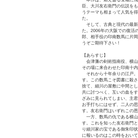
臣、大川友右衛門の伝説をも
うテーマも相まって人気を得
た。
そして、古典と現代の最新
た。2006年の大阪での復
郎、相手役の印南数馬に片岡
うぞご期待下さい！
【あらすじ】
会津藩の剣術指南役、横山
その場に来合わせた印南十内
それから十年余りの江戸。
す。この数馬こそ図書に殺さ
捨て、細川の屋敷に中間とし
共に討つべく、互いの血をす
ざみに見られてしまい、主君
お手打ちにはせず、二人の思
す。友右衛門はいずれこの恩
一方、数馬の仇である横山
す。これを知った友右衛門と
り細川家の宝である御朱印状
に報いるのはこの時をおいてな