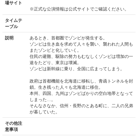
場サイト
※正式な公演情報は公式サイトでご確認ください。
タイムテ
ーブル
説明
あるとき、首都圏でゾンビが発生する。
ゾンビは生き血を求めて人々を襲い、襲われた人間も
またゾンビと化していく。
住民の避難、駆除の努力もむなしくゾンビは増加の一
途をたどり、東京は壊滅。
ゾンビは新幹線に乗り、全国に広まってしまう。
政府は首都機能を北海道に移転し、青函トンネルを封
鎖。生き残った人々も北海道に移住。
本州、四国、九州はゾンビばかりの空白地帯となって
しまった…。
そんなさなか、信州・長野のとある町に、二人の兄弟
が暮していた。
その他注
意事項