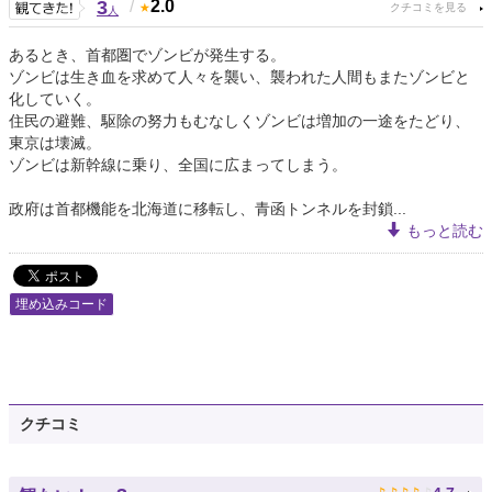
3
/
2.0
人
あるとき、首都圏でゾンビが発生する。
ゾンビは生き血を求めて人々を襲い、襲われた人間もまたゾンビと
化していく。
住民の避難、駆除の努力もむなしくゾンビは増加の一途をたどり、
東京は壊滅。
ゾンビは新幹線に乗り、全国に広まってしまう。
政府は首都機能を北海道に移転し、青函トンネルを封鎖...
もっと読む
埋め込みコード
クチコミ