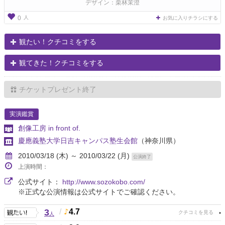
デザイン：栗林茉澄
人
0
お気に入りチラシにする
観たい！クチコミをする
観てきた！クチコミをする
チケットプレゼント終了
実演鑑賞
創像工房 in front of.
慶應義塾大学日吉キャンパス塾生会館
（神奈川県）
2010/03/18 (木) ～ 2010/03/22 (月)
公演終了
上演時間：
公式サイト：
http://www.sozokobo.com/
※正式な公演情報は公式サイトでご確認ください。
3
/
4.7
人