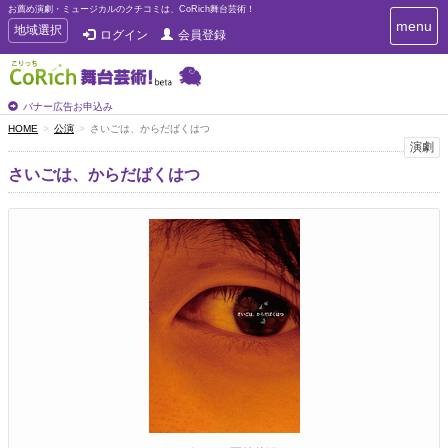
お薦め演劇・ミュージカルのクチコミは、CoRich舞台芸術！
T
menu
T
地域選択
ログイン
会員登録
o
o
g
g
g
g
l
l
バナー広告お申込み
e
e
HOME
公演
さいごは、からだばくはつ
n
n
演劇
a
a
v
さいごは、からだばくはつ
i
v
g
i
a
g
t
a
i
t
o
n
i
o
n