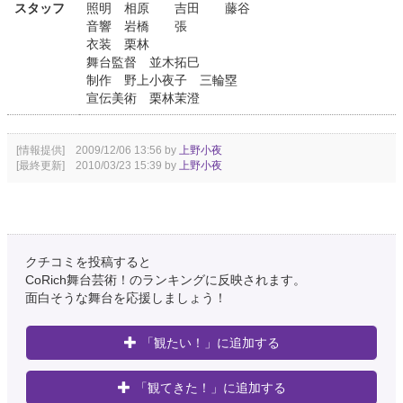
スタッフ
照明 相原 吉田 藤谷
音響 岩橋 張
衣装 栗林
舞台監督 並木拓巳
制作 野上小夜子 三輪塁
宣伝美術 栗林茉澄
[情報提供] 2009/12/06 13:56 by
上野小夜
[最終更新] 2010/03/23 15:39 by
上野小夜
クチコミを投稿すると
CoRich舞台芸術！のランキングに反映されます。
面白そうな舞台を応援しましょう！
「観たい！」に追加する
「観てきた！」に追加する