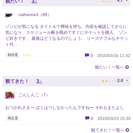
♪
♪
♪
♪
♪
3
4.7
観たい！
人
catharine3（89）
ゾンビが気になる タイトルで興味を持ち、内容を確認してさらに
気になり、スケジュール帳を眺めてすぐにチケットを購入。 ゾン
ビ好きです。 最後はどうなるのでしょう。 リーズナブルなチケッ
ト代...
♪♪♪♪
期待度
0
2010/03/16 11:42
観たい！一覧へ
★
★
★
★
★
3
2.0
観てきた！
人
ごんしんご（7）
おつかれさまー ばくはつしなかったんですねー それもまたよし
満足度
0
2010/03/23 15:39
観てきた！一覧へ