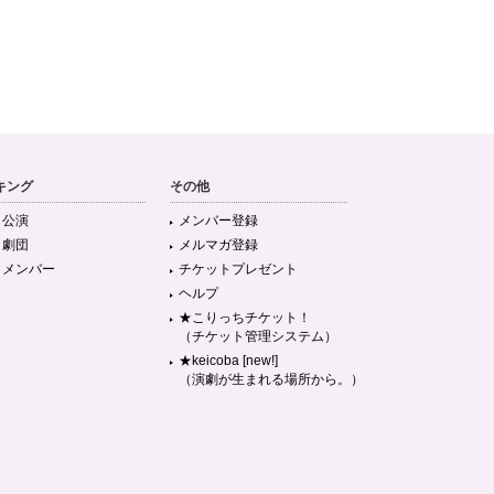
キング
その他
目公演
メンバー登録
目劇団
メルマガ登録
目メンバー
チケットプレゼント
ヘルプ
★こりっちチケット！
（チケット管理システム）
★keicoba [new!]
（演劇が生まれる場所から。）