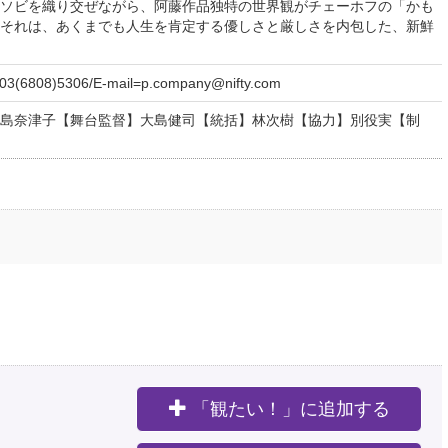
ソビを織り交ぜながら、阿藤作品独特の世界観がチェーホフの「かも
それは、あくまでも人生を肯定する優しさと厳しさを内包した、新鮮
6808)5306/E-mail=p.company@nifty.com
島奈津子【舞台監督】大島健司【統括】林次樹【協力】別役実【制
「観たい！」に追加する
。