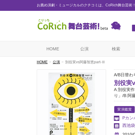
お薦め演劇・ミュージカルのクチコミは、CoRich舞台芸術
HOME
公演
検索
HOME
公演
別役実vs阿藤智恵part-Ⅲ
A/B日替
別役実v
A:別役実
り」/B:
実演鑑賞
Pカン
西池袋
2010/