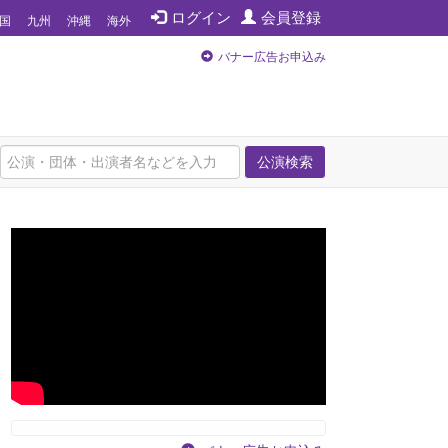
ログイン
会員登録
国
九州
沖縄
海外
バナー広告お申込み
公演検索