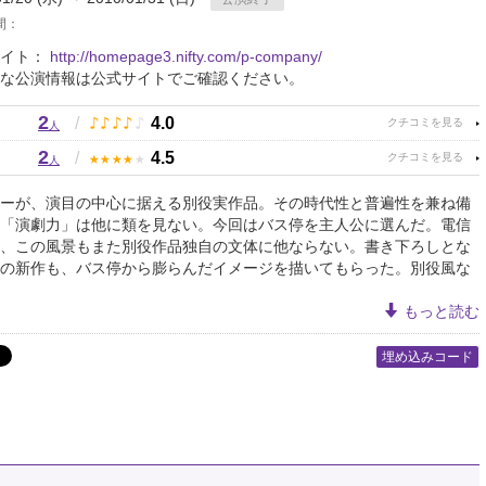
間：
サイト：
http://homepage3.nifty.com/p-company/
な公演情報は公式サイトでご確認ください。
2
♪
♪
♪
♪
♪
/
4.0
人
2
★
★
★
★
★
/
4.5
人
ーが、演目の中心に据える別役実作品。その時代性と普遍性を兼ね備
「演劇力」は他に類を見ない。今回はバス停を主人公に選んだ。電信
、この風景もまた別役作品独自の文体に他ならない。書き下ろしとな
の新作も、バス停から膨らんだイメージを描いてもらった。別役風な
もっと読む
埋め込みコード