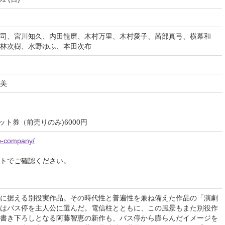
司、宮川知久、内田龍磨、木村万里、木村愛子、茜部真弓、横幕和
林次樹、水野ゆふ、本田次布
美
ット券（前売りのみ)6000円
/p-company/
イトでご確認ください。
に据える別役実作品。その時代性と普遍性を兼ね備えた作品の「演劇
はバス停を主人公に選んだ。電信柱とともに、この風景もまた別役作
書き下ろしとなる阿藤智恵の新作も、バス停から膨らんだイメージを