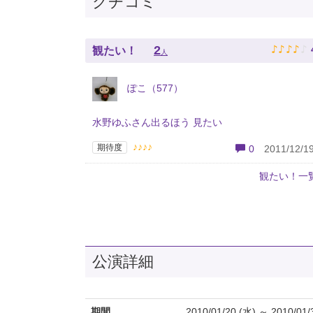
クチコミ
♪
♪
♪
♪
♪
2
観たい！
人
ぽこ（577）
水野ゆふさん出るほう 見たい
♪♪♪♪
期待度
0
2011/12/19
観たい！一
公演詳細
期間
2010/01/20 (水) ～ 2010/01/