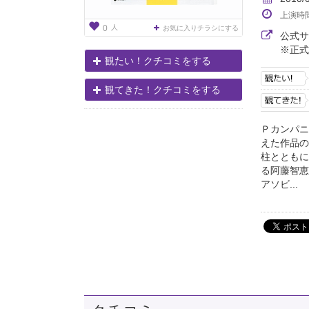
上演時
人
0
お気に入りチラシにする
公式
※正式
観たい！クチコミをする
観てきた！クチコミをする
Ｐカンパニ
えた作品の
柱とともに
る阿藤智恵
アソビ...