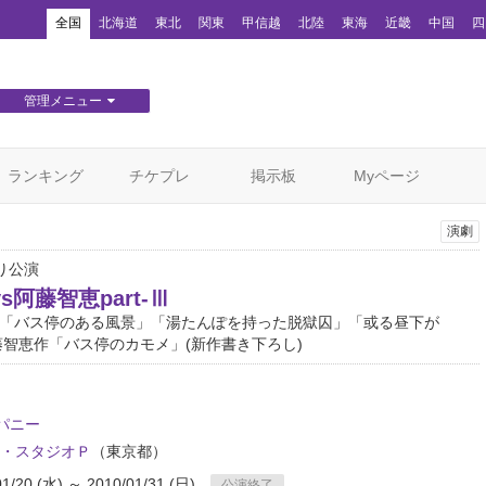
！
全国
北海道
東北
関東
甲信越
北陸
東海
近畿
中国
四
管理メニュー
団体WEBサイト管理
顧客管理
ランキング
チケプレ
掲示板
Myページ
演劇
わり公演
s阿藤智恵part-Ⅲ
作「バス停のある風景」「湯たんぽを持った脱獄囚」「或る昼下が
阿藤智恵作「バス停のカモメ」(新作書き下ろし)
パニー
・スタジオＰ
（東京都）
01/20 (水) ～ 2010/01/31 (日)
公演終了