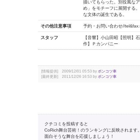
描いてもらった。別役風なア
め」をモチーフに展開する。
な文体の誕生である。
その他注意事項
予約・お問い合わせ//tel&fax.03(
スタッフ
【音響】小山田昭【照明】石
作】Ｐカンパニー
[情報提供] 2009/12/01 05:53 by
ポンコツ車
[最終更新] 2011/12/26 16:53 by
ポンコツ車
クチコミを投稿すると
CoRich舞台芸術！のランキングに反映されます
面白そうな舞台を応援しましょう！