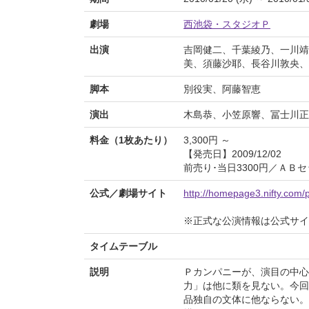
劇場
西池袋・スタジオＰ
出演
吉岡健二、千葉綾乃、一川靖
美、須藤沙耶、長谷川敦央、
脚本
別役実、阿藤智恵
演出
木島恭、小笠原響、冨士川正
料金（1枚あたり）
3,300円 ～
【発売日】2009/12/02
前売り･当日3300円／ＡＢセ
公式／劇場サイト
http://homepage3.nifty.com
※正式な公演情報は公式サ
タイムテーブル
説明
Ｐカンパニーが、演目の中心
力」は他に類を見ない。今回
品独自の文体に他ならない。