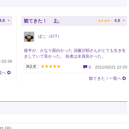
★
★
★
★
★
2
4.0
4.5
観てきた！
人
ぽこ（577）
後半が、かなり面白かった 須藤沙耶さんがとても生き生
きしていて良かった。 役者は全員良かった。
 03:39
★★★★★
満足度
0
2011/02/21 22:03
覧へ
観てきた！一覧へ
31 (日)