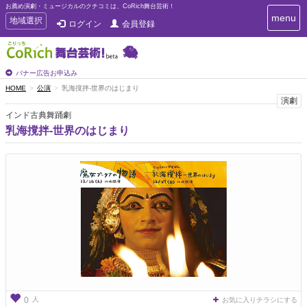
お薦め演劇・ミュージカルのクチコミは、CoRich舞台芸術！
T
menu
T
地域選択
ログイン
会員登録
o
o
g
g
g
g
l
l
バナー広告お申込み
e
e
HOME
公演
乳海撹拌-世界のはじまり
n
n
演劇
a
a
v
インド古典舞踊劇
i
v
乳海撹拌-世界のはじまり
g
i
a
g
t
a
i
t
o
n
i
o
n
人
0
お気に入りチラシにする