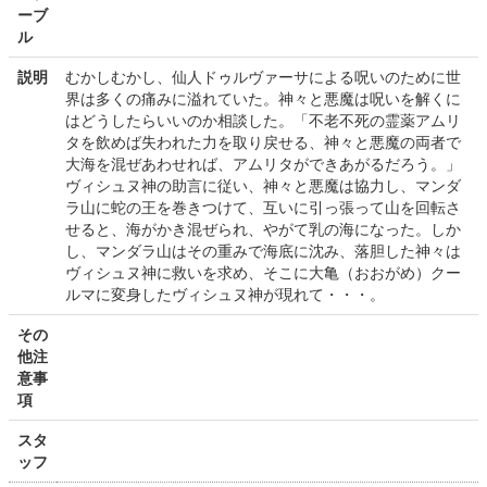
ーブ
ル
説明
むかしむかし、仙人ドゥルヴァーサによる呪いのために世
界は多くの痛みに溢れていた。神々と悪魔は呪いを解くに
はどうしたらいいのか相談した。「不老不死の霊薬アムリ
タを飲めば失われた力を取り戻せる、神々と悪魔の両者で
大海を混ぜあわせれば、アムリタができあがるだろう。」
ヴィシュヌ神の助言に従い、神々と悪魔は協力し、マンダ
ラ山に蛇の王を巻きつけて、互いに引っ張って山を回転さ
せると、海がかき混ぜられ、やがて乳の海になった。しか
し、マンダラ山はその重みで海底に沈み、落胆した神々は
ヴィシュヌ神に救いを求め、そこに大亀（おおがめ）クー
ルマに変身したヴィシュヌ神が現れて・・・。
その
他注
意事
項
スタ
ッフ