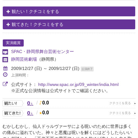
観たい！クチコミをする
観てきた！クチコミをする
実演鑑賞
SPAC・静岡県舞台芸術センター
静岡芸術劇場
（静岡県）
2009/12/27 (日) ～ 2009/12/27 (日)
公演終了
上演時間：
公式サイト：
http://www.spac.or.jp/09_winter/india.html
※正式な公演情報は公式サイトでご確認ください。
0
/
0.0
人
0
/
0.0
人
むかしむかし、仙人ドゥルヴァーサによる呪いのために世界は多く
の痛みに溢れていた。神々と悪魔は呪いを解くにはどうしたらいい