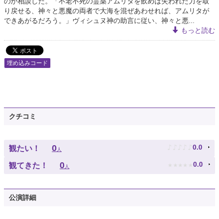
のか相談した。「不老不死の霊薬アムリタを飲めば失われた力を取
り戻せる、神々と悪魔の両者で大海を混ぜあわせれば、アムリタが
できあがるだろう。」ヴィシュヌ神の助言に従い、神々と悪...
もっと読む
埋め込みコード
クチコミ
♪
♪
♪
♪
♪
0
0.0
観たい！
人
★
★
★
★
★
0
0.0
観てきた！
人
公演詳細