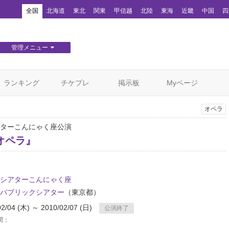
！
全国
北海道
東北
関東
甲信越
北陸
東海
近畿
中国
四
管理メニュー
団体WEBサイト管理
顧客管理
ランキング
チケプレ
掲示板
Myページ
オペラ
ターこんにゃく座公演
オペラ』
シアターこんにゃく座
パブリックシアター
（東京都）
02/04 (木) ～ 2010/02/07 (日)
公演終了
間：