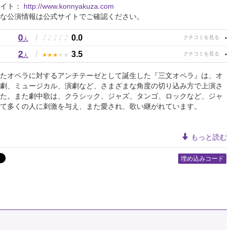
サイト：
http://www.konnyakuza.com
な公演情報は公式サイトでご確認ください。
0
♪
♪
♪
♪
♪
/
0.0
人
2
★
★
★
★
★
/
3.5
人
たオペラに対するアンチテーゼとして誕生した『三文オペラ』は、オ
劇、ミュージカル、演劇など、さまざまな角度の切り込み方で上演さ
た。また劇中歌は、クラシック、ジャズ、タンゴ、ロックなど、ジャ
て多くの人に刺激を与え、また愛され、歌い継がれています。
もっと読む
埋め込みコード