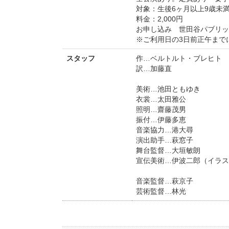
対象：生後6ヶ月以上9歳未
料金：2,000円
お申し込み 世田谷パブリックシア
※ご利用日の3日前正午まで
スタッフ
作…ベルトルト・ブレヒト
訳…加藤直
美術…池田ともゆき
衣裳…太田雅公
照明…齋藤茂男
振付…伊藤多恵
音楽協力…港大尋
演出助手…萩窓子
舞台監督…大垣敏朗
宣伝美術…伊波二郎（イラス
音楽監督…萩京子
芸術監督…林光