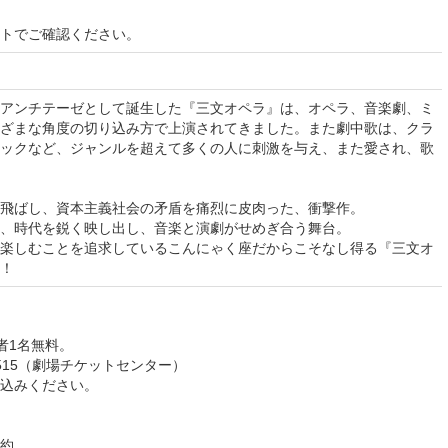
イトでご確認ください。
アンチテーゼとして誕生した『三文オペラ』は、オペラ、音楽劇、ミ
ざまな角度の切り込み方で上演されてきました。また劇中歌は、クラ
ックなど、ジャンルを超えて多くの人に刺激を与え、また愛され、歌
飛ばし、資本主義社会の矛盾を痛烈に皮肉った、衝撃作。
、時代を鋭く映し出し、音楽と演劇がせめぎ合う舞台。
楽しむことを追求しているこんにゃく座だからこそなし得る『三文オ
！
者1名無料。
-1515（劇場チケットセンター）
込みください。
約。