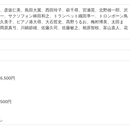
、彦坂仁美、島田大翼、西田玲子、萩千尋、宮瀬晃、北野雄一郎、沢
一、サクソフォン林田和之、トランペット織田準一、トロンボーン鳥
久美子、ピアノ港大尋、大石哲史、髙野うるお、梅村博美、太田ま
岡原真弓、川鍋節雄、佐藤久司、佐藤敏之、相原智枝、富山直人、花
,500円
500円
し