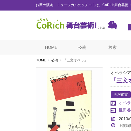
お薦め演劇・ミュージカルのクチコミは、CoRich舞台芸術
HOME
公演
検索
HOME
公演
『三文オペラ』
オペラシア
『三文
実演鑑賞
オペラ
世田谷
2010/
上演時