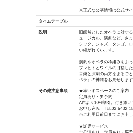
※正式な公演情報は公式サ
タイムテーブル
説明
旧態然としたオペラに対する
ュージカル、演劇など、さま
シック、ジャズ、タンゴ、ロ
い継がれています。
演劇やオペラの枠組みをぶっ
ブレヒトとワイルの目指した
音楽と演劇の両方をまるごと
ペラ』の神髄をお見せします
その他注意事項
★車いすスペースのご案内
定員あり・要予約
A席より10%割引。付き添い
お申し込み TEL03-5432
※ご利用日前日までにお申し
★託児サービス
全公演あり。定員あり・要予