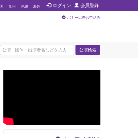
ログイン
会員登録
国
九州
沖縄
海外
バナー広告お申込み
公演検索