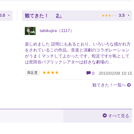
★
★
★
★
★
2
0.0
3.5
観てきた！
人
tabikujira（1117）
楽しめました 説明にもあるとおり、いろいろな描かれ方
をされているこの作品。音楽と演劇のコラボレーション
がうまくマッチしてよかったです。蛇足ですが私として
は世田谷パブリックシアターは好きな劇場の...
★★★★
満足度
0
2010/02/08 10:15
観てきた！一覧へ
すべて見る