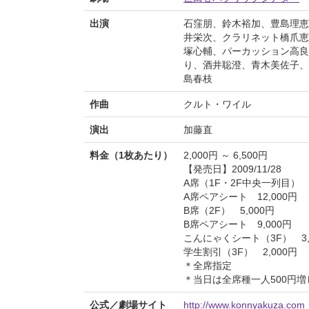
出演
石窪朋、鈴木裕加、豊島理恵
井栄次、クラリネット橋爪恵
塚心輔、パーカッション高良
り、酒井聡澄、青木美佐子、
島春枝
作曲
クルト・ワイル
演出
加藤直
料金（1枚あたり）
2,000円 ～ 6,500円
【発売日】2009/11/28
A席（1F・2F中央一列目） 6
A席ペアシート 12,000円
B席（2F） 5,000円
B席ペアシート 9,000円
こんにゃくシート（3F） 3,
学生割引（3F） 2,000円
＊全席指定
＊当日は全席種一人500円増
公式／劇場サイト
http://www.konnyakuza.com