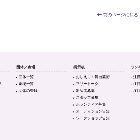
前のページに戻る
団体／劇場
掲示板
ラン
団体一覧
おしえて！舞台芸術
注
ミ
劇場一覧
フリートーク
注
団体の登録
出演者募集
注
スタッフ募集
ボランティア募集
オーディション告知
ワークショップ告知