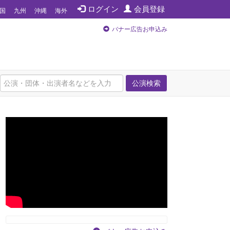
ログイン
会員登録
国
九州
沖縄
海外
バナー広告お申込み
公演検索