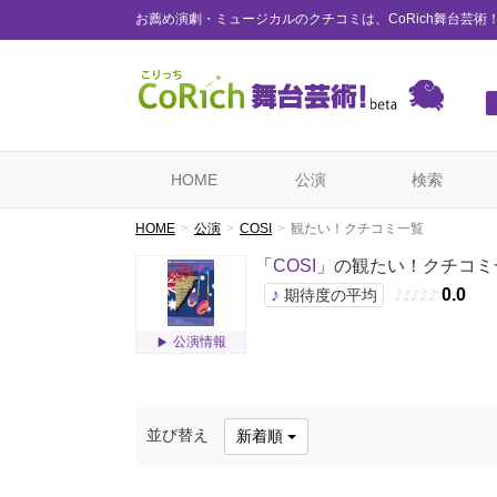
お薦め演劇・ミュージカルのクチコミは、CoRich舞台芸術
HOME
公演
検索
HOME
公演
COSI
観たい！クチコミ一覧
「
COSI
」の観たい！クチコミ
♪
0.0
期待度の平均
♪
♪
♪
♪
♪
公演情報
並び替え
新着順