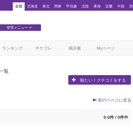
！
全国
北海道
東北
関東
甲信越
北陸
東海
近畿
中国
四
管理メニュー
団体WEBサイト管理
顧客管理
ランキング
チケプレ
掲示板
Myページ
一覧
観たい！クチコミをする
前のページに戻る
0-0件 / 0件中