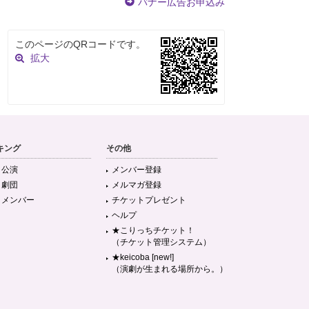
バナー広告お申込み
このページのQRコードです。
拡大
キング
その他
目公演
メンバー登録
目劇団
メルマガ登録
目メンバー
チケットプレゼント
ヘルプ
★こりっちチケット！
（チケット管理システム）
★keicoba [new!]
（演劇が生まれる場所から。）