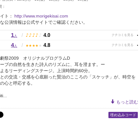
間：
サイト：
http://www.morigekisai.com
な公演情報は公式サイトでご確認ください。
1
♪
♪
♪
♪
♪
/
4.0
人
4
★
★
★
★
★
/
4.8
人
劇祭2009 オリジナルプログラムD
ーブの自然を生きた詩人のリズムに、耳を澄ます。ー
よるリーディングステージ。上演時間約60分。
との交流・交感を心底願った賢治のこころの「スケッチ」が、時空を
の心と呼応する。
...
もっと読む
埋め込みコード