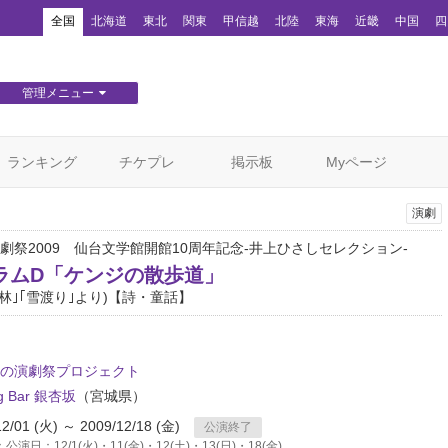
！
全国
北海道
東北
関東
甲信越
北陸
東海
近畿
中国
四
管理メニュー
団体WEBサイト管理
顧客管理
ランキング
チケプレ
掲示板
Myページ
演劇
劇祭2009 仙台文学館開館10周年記念-井上ひさしセレクション-
ラムD「ケンジの散歩道」
園林｣｢雪渡り｣より)【詩・童話】
の演劇祭プロジェクト
ng Bar 銀杏坂
（宮城県）
12/01 (火) ～ 2009/12/18 (金)
公演終了
演日：12/1(火)・11(金)・12(土)・13(日)・18(金)