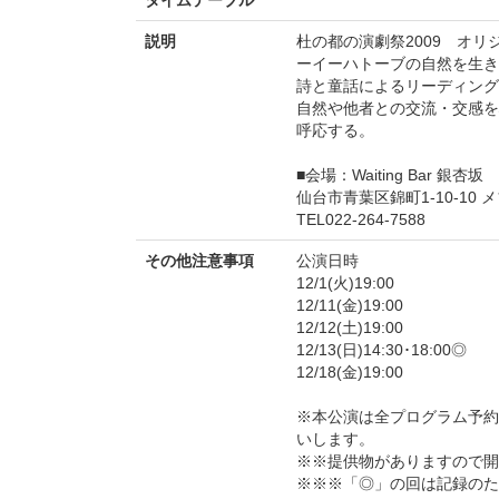
説明
杜の都の演劇祭2009 オリ
ーイーハトーブの自然を生き
詩と童話によるリーディング
自然や他者との交流・交感を
呼応する。
■会場：Waiting Bar 銀杏坂
仙台市青葉区錦町1-10-10 
TEL022-264-7588
その他注意事項
公演日時
12/1(火)19:00
12/11(金)19:00
12/12(土)19:00
12/13(日)14:30･18:00◎
12/18(金)19:00
※本公演は全プログラム予約
いします。
※※提供物がありますので開
※※※「◎」の回は記録のた