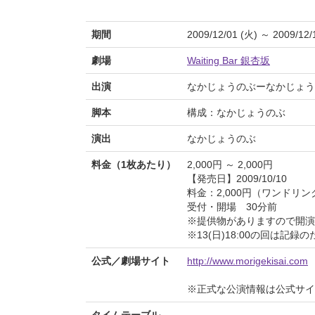
期間
2009/12/01 (火) ～ 2009/12/
劇場
Waiting Bar 銀杏坂
出演
なかじょうのぶーなかじょうのぶ独
脚本
構成：なかじょうのぶ
演出
なかじょうのぶ
料金（1枚あたり）
2,000円 ～ 2,000円
【発売日】2009/10/10
料金：2,000円（ワンドリ
受付・開場 30分前
※提供物がありますので開演
※13(日)18:00の回は
公式／劇場サイト
http://www.morigekisai.com
※正式な公演情報は公式サ
タイムテーブル