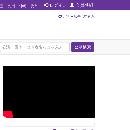
ログイン
会員登録
国
九州
沖縄
海外
バナー広告お申込み
公演検索