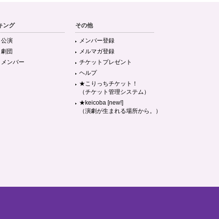
キング
その他
目公演
メンバー登録
目劇団
メルマガ登録
目メンバー
チケットプレゼント
ヘルプ
★こりっちチケット！
（チケット管理システム）
★keicoba [new!]
（演劇が生まれる場所から。）