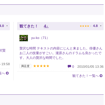
★
★
★
★
★
4
4.0
4.8
観てきた！
人
yu-ko（71）
贅沢な時間 テキストの内容にじんと来ました。俳優さん
沢賢
お二人の技量がすごい。瀧原さんのドラムも良かったで
す。大人の贅沢な時間でした。
 19:58
★★★★★
満足度
0
2010/01/05 13:36
覧へ
観てきた！一覧へ