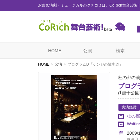
お薦め演劇・ミュージカルのクチコミは、CoRich舞台芸術
HOME
公演
検索
HOME
公演
プログラムD「ケンジの散歩道」
杜の都の演
プログ
(｢虔十公
実演鑑賞
杜の都
Waiti
2009/
休演日：公