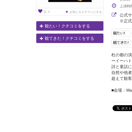
上演時
人
0
お気に入りチラシにする
公式
※正式
観たい！クチコミをする
観てきた！クチコミをする
杜の都の演
ーイーハト
詩と童話に
自然や他者
超えて観客
■会場：Waiti