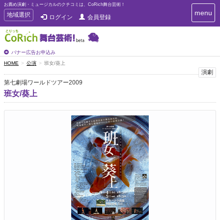
お薦め演劇・ミュージカルのクチコミは、CoRich舞台芸術！
T
menu
T
地域選択
ログイン
会員登録
o
o
g
g
g
g
l
l
バナー広告お申込み
e
e
HOME
公演
班女/葵上
n
n
演劇
a
a
v
第七劇場ワールドツアー2009
i
v
班女/葵上
g
i
a
g
t
a
i
t
o
n
i
o
n