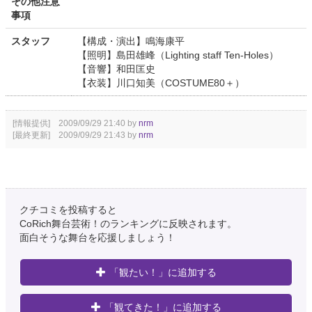
その他注意
事項
スタッフ
【構成・演出】鳴海康平
【照明】島田雄峰（Lighting staff Ten-Holes）
【音響】和田匡史
【衣装】川口知美（COSTUME80＋）
[情報提供] 2009/09/29 21:40 by
nrm
[最終更新] 2009/09/29 21:43 by
nrm
クチコミを投稿すると
CoRich舞台芸術！のランキングに反映されます。
面白そうな舞台を応援しましょう！
「観たい！」に追加する
「観てきた！」に追加する