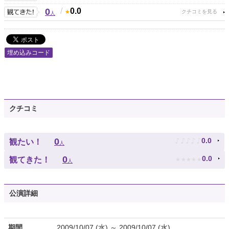
0
/
0.0
人
埋め込みコード
クチコミ
♪
♪
♪
♪
♪
0
0.0
観たい！
人
★
★
★
★
★
0
0.0
観てきた！
人
公演詳細
期間
2009/10/07 (水) ～ 2009/10/07 (水)