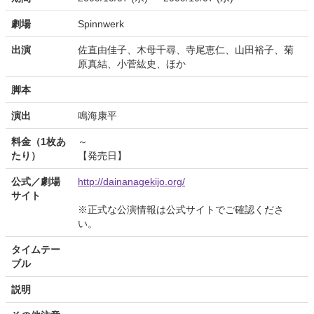
劇場
Spinnwerk
出演
佐直由佳子、木母千尋、寺尾恵仁、山田裕子、菊
原真結、小菅紘史、ほか
脚本
演出
鳴海康平
料金（1枚あ
～
たり）
【発売日】
公式／劇場
http://dainanagekijo.org/
サイト
※正式な公演情報は公式サイトでご確認くださ
い。
タイムテー
ブル
説明