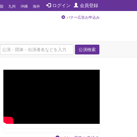
ログイン
会員登録
国
九州
沖縄
海外
バナー広告お申込み
公演検索