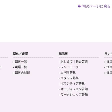
前のページに戻る
団体／劇場
掲示板
ラン
団体一覧
おしえて！舞台芸術
注
ミ
劇場一覧
フリートーク
注
団体の登録
出演者募集
注
スタッフ募集
ボランティア募集
オーディション告知
ワークショップ告知