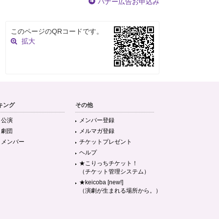
バナー広告お申込み
このページのQRコードです。
拡大
キング
その他
目公演
メンバー登録
目劇団
メルマガ登録
目メンバー
チケットプレゼント
ヘルプ
★こりっちチケット！
（チケット管理システム）
★keicoba [new!]
（演劇が生まれる場所から。）