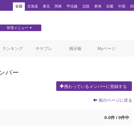
！
全国
北海道
東北
関東
甲信越
北陸
東海
近畿
中国
四
管理メニュー
団体WEBサイト管理
顧客管理
ランキング
チケプレ
掲示板
Myページ
ンバー
携わっているメンバーに登録する
前のページに戻る
0-0件 / 0件中