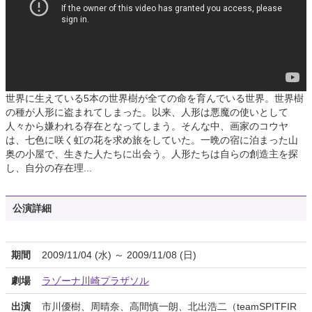
世界に生えている5本の世界樹が全ての命を育んでいる世界。世界樹
の種が人形に盗まれてしまった。以来、人形は悪魔の使いとして
人々から嫌われる存在となってしまう。そんな中、画家のコウヤ
は、七色に咲く虹の花を求め旅をしていた。一晩の宿に泊まった山
奥の小屋で、生きた人たちに出会う。人形たちは自らの創造主を探
し、自分の存在理...
公演詳細
期間
2009/11/04 (水) ～ 2009/11/08 (日)
劇場
ラゾーナ川崎プラザソル
出演
市川優樹、周晴奈、高間慎一朗、北出浩二（teamSPITFIR