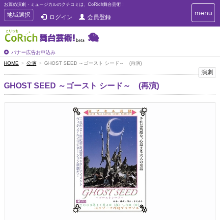
お薦め演劇・ミュージカルのクチコミは、CoRich舞台芸術！
T
menu
T
地域選択
ログイン
会員登録
o
o
g
g
g
g
l
l
バナー広告お申込み
e
e
HOME
公演
GHOST SEED ～ゴースト シード～ (再演)
n
n
演劇
a
a
v
GHOST SEED ～ゴースト シード～ (再演)
i
v
g
i
a
g
t
a
i
t
o
n
i
o
n