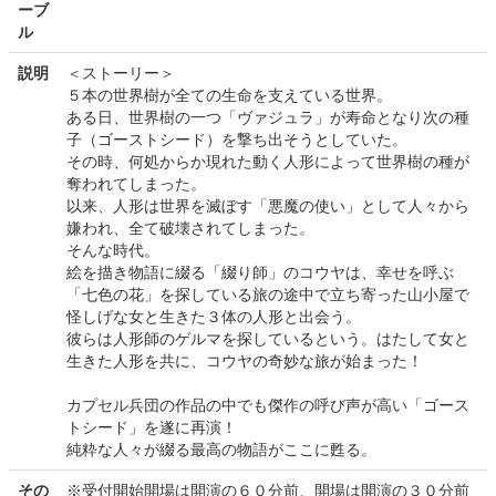
ーブ
ル
説明
＜ストーリー＞
５本の世界樹が全ての生命を支えている世界。
ある日、世界樹の一つ「ヴァジュラ」が寿命となり次の種
子（ゴーストシード）を撃ち出そうとしていた。
その時、何処からか現れた動く人形によって世界樹の種が
奪われてしまった。
以来、人形は世界を滅ぼす「悪魔の使い」として人々から
嫌われ、全て破壊されてしまった。
そんな時代。
絵を描き物語に綴る「綴り師」のコウヤは、幸せを呼ぶ
「七色の花」を探している旅の途中で立ち寄った山小屋で
怪しげな女と生きた３体の人形と出会う。
彼らは人形師のゲルマを探しているという。はたして女と
生きた人形を共に、コウヤの奇妙な旅が始まった！
カプセル兵団の作品の中でも傑作の呼び声が高い「ゴース
トシード」を遂に再演！
純粋な人々が綴る最高の物語がここに甦る。
その
※受付開始開場は開演の６０分前、開場は開演の３０分前