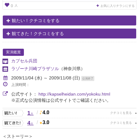
人
0
お気に入りチラシにする
観たい！クチコミをする
観てきた！クチコミをする
実演鑑賞
カプセル兵団
ラゾーナ川崎プラザソル
（神奈川県）
2009/11/04 (水) ～ 2009/11/08 (日)
公演終了
上演時間：
公式サイト：
http://kapselheidan.com/yokoku.html
※正式な公演情報は公式サイトでご確認ください。
1
/
4.0
人
4
/
3.0
人
＜ストーリー＞