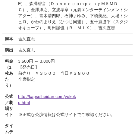
E）、森澤碧音（ＤａｎｃｅｃｏｍｐａｎｙＭＫＭＤ
Ｃ）、金澤洋之、玄波孝章（元氣エンターテインメントシ
アター）、青木清四郎、石神まゆみ、下橋美紀、大場トシ
ヒロ、かわのまりえ（ひつじ同盟）、五十嵐勝平（スタジ
オキューブ）、町田誠也（Ｒ：ＭＩＸ）、吉久直志
脚本
吉久直志
演出
吉久直志
料金
3,500円 ～ 3,800円
（1
【発売日】
枚あ
前売り ￥３５００ 当日￥３８００
た
全席指定
り）
公式
http://kapselheidan.com/yokok
／劇
u.html
場サ
イト
※正式な公演情報は公式サイトでご確認ください。
タイ
ムテ