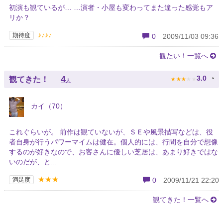
初演も観ているが… …演者・小屋も変わってまた違った感覚もア
リか？
♪♪♪♪
期待度
0
2009/11/03 09:36
観たい！一覧へ
★
★
★
★
★
4
3.0
観てきた！
人
カイ（70）
これぐらいが。 前作は観ていないが、ＳＥや風景描写などは、役
者自身が行うパワーマイムは健在。個人的には、行間を自分で想像
するのが好きなので、お客さんに優しい芝居は、あまり好きではな
いのだが、と...
★★★
満足度
0
2009/11/21 22:20
観てきた！一覧へ