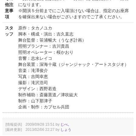
他注
になります。
意事
※開演５分前までにご入場頂けない場合は、指定のお座席
項
を確保出来ない場合がございますのでご了承ください。
スタ
原作：タカノユカ
ッフ
脚本・構成・演出：吉久直志
舞台監督：笹浦暢大（うなぎ計画）
照明プランナー：吉川貴昌
照明オペレーター：桜かおり
音響：志水レイコ
舞台装置：深海十蔵（ジャンジャック・アートスタジオ）
音楽：滝澤俊介
写真：吉岡幸恵
撮影：滝沢浩司
デザイン：西野若造
制作補助：斎藤憲道／津吹紘大
制作：山下那津子
企画・制作：カプセル兵団
[情報提供] 2009/09/28 15:51 by
じべ。
[最終更新] 2013/02/06 22:27 by
しょう