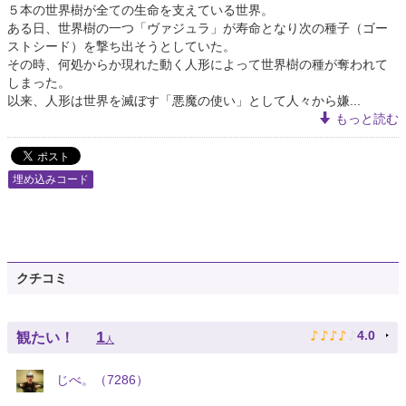
５本の世界樹が全ての生命を支えている世界。
ある日、世界樹の一つ「ヴァジュラ」が寿命となり次の種子（ゴー
ストシード）を撃ち出そうとしていた。
その時、何処からか現れた動く人形によって世界樹の種が奪われて
しまった。
以来、人形は世界を滅ぼす「悪魔の使い」として人々から嫌...
もっと読む
埋め込みコード
クチコミ
♪
♪
♪
♪
♪
1
4.0
観たい！
人
じべ。（7286）