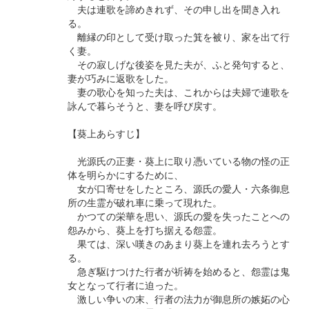
夫は連歌を諦めきれず、その申し出を聞き入れ
る。
離縁の印として受け取った箕を被り、家を出て行
く妻。
その寂しげな後姿を見た夫が、ふと発句すると、
妻が巧みに返歌をした。
妻の歌心を知った夫は、これからは夫婦で連歌を
詠んで暮らそうと、妻を呼び戻す。
【葵上あらすじ】
光源氏の正妻・葵上に取り憑いている物の怪の正
体を明らかにするために、
女が口寄せをしたところ、源氏の愛人・六条御息
所の生霊が破れ車に乗って現れた。
かつての栄華を思い、源氏の愛を失ったことへの
怨みから、葵上を打ち据える怨霊。
果ては、深い嘆きのあまり葵上を連れ去ろうとす
る。
急ぎ駆けつけた行者が祈祷を始めると、怨霊は鬼
女となって行者に迫った。
激しい争いの末、行者の法力が御息所の嫉妬の心