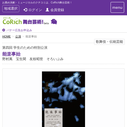
お薦め演劇・ミュージカルのクチコミは、CoRich舞台芸術！
T
menu
T
地域選択
ログイン
会員登録
o
o
g
g
g
g
l
l
バナー広告お申込み
e
e
HOME
公演
能楽事始
n
n
歌舞伎・伝統芸能
a
a
v
第四回 学生のための特別公演
i
v
能楽事始
g
i
野村萬 宝生閑 友枝昭世 そろいぶみ
a
g
t
a
i
t
o
n
i
o
n