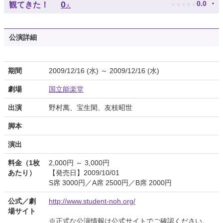
★
★
★
★
★
0
0.0
観てきた！
人
公演詳細
期間
2009/12/16 (水) ～ 2009/12/16 (水)
劇場
国立能楽堂
出演
野村萬、宝生閑、友枝昭世
脚本
演出
料金（1枚
2,000円 ～ 3,000円
あたり）
【発売日】2009/10/01
S席 3000円／A席 2500円／B席 2000円
公式／劇
http://www.student-noh.org/
場サイト
※正式な公演情報は公式サイトでご確認ください。