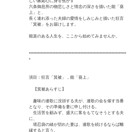
しい嫉妬心に身を焦がす
六条御息所の物悲しさと情念の深さを描いた能「葵
上」と、
長く連れ添った夫婦の愛情をしみじみと描いた狂言
「箕被」をお届けします。
能楽のある人生を、ここから始めてみませんか。
******************************************************************
*
演目：狂言「箕被」，能「葵上」
【箕被あらすじ】
趣味の連歌に没頭する夫が、連歌の会を催す当番
となり、その準備を妻に申し付ける。
生活苦を顧みず、盛大に客をもてなそうとする夫
に、
堪忍袋の緒が切れた妻は、連歌を続けるならば離
縁すると言う。