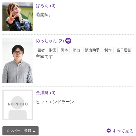
ばろん
(0)
退魔師。
めっちゃん
(3)
役者・俳優
脚本
演出
演出助手
制作
当日運営
主宰です
金澤舞
(0)
ヒットエンドラーン
すべて見る
メンバーに登録