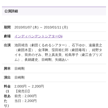
公演詳細
期間
2010/01/07 (木) ～ 2010/01/11 (月)
劇場
インディペンデントシアターOji
出演
池田靖浩（劇団くるめるシアター）、石下ゆか、遠藤貴之
（劇団木霊）、金澤舞、窪田裕仁郎（劇団毒苺）、紺野タ
イキ、筒井のぞみ、野上真友美、松島寧子（劇工舎プリズ
ム）、眞鍋建史、目崎剛、矢鋪あい
脚本
目崎剛
演出
目崎剛
料金
2,000円 ～ 2,200円
（1
【発売日】
枚あ
前売：2,000円
た
当日：2,200円
り）