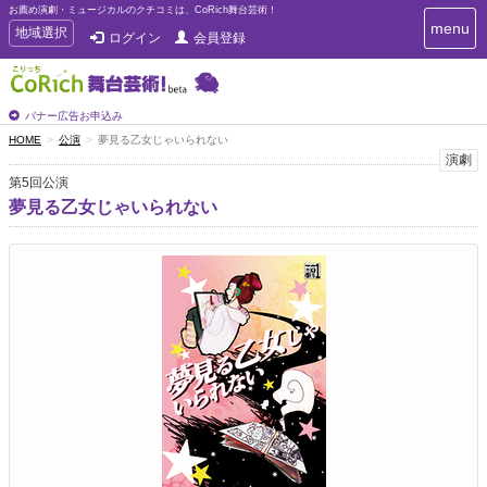
お薦め演劇・ミュージカルのクチコミは、CoRich舞台芸術！
T
menu
T
地域選択
ログイン
会員登録
o
o
g
g
g
g
l
l
バナー広告お申込み
e
e
HOME
公演
夢見る乙女じゃいられない
n
n
演劇
a
a
v
第5回公演
i
v
夢見る乙女じゃいられない
g
i
a
g
t
a
i
t
o
n
i
o
n