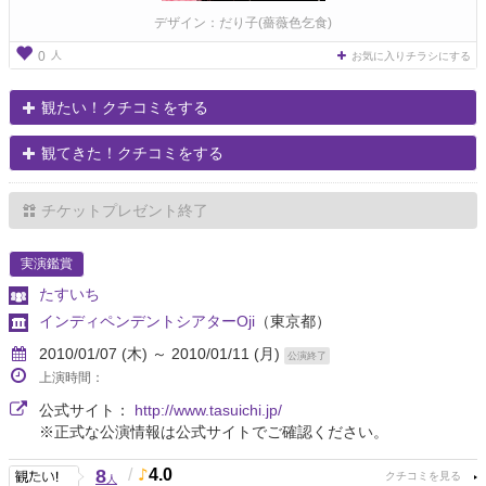
デザイン：だり子(薔薇色乞食)
人
0
お気に入りチラシにする
観たい！クチコミをする
観てきた！クチコミをする
チケットプレゼント終了
実演鑑賞
たすいち
インディペンデントシアターOji
（東京都）
2010/01/07 (木) ～ 2010/01/11 (月)
公演終了
上演時間：
公式サイト：
http://www.tasuichi.jp/
※正式な公演情報は公式サイトでご確認ください。
8
/
4.0
人