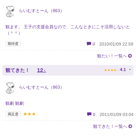
らいむすとーん（863）
観ます。 王子の支援会員なので、こんなときにこそ活用しないと
（＾＾）
期待度
0
2010/01/09 22:59
観たい！一覧へ
★
★
★
★
★
12
4.1
観てきた！
人
らいむすとーん（863）
観劇 観劇
★★★
満足度
0
2011/01/09 03:04
観てきた！一覧へ