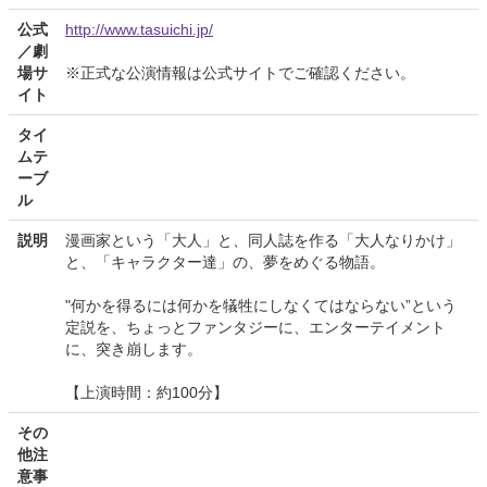
公式
http://www.tasuichi.jp/
／劇
場サ
※正式な公演情報は公式サイトでご確認ください。
イト
タイ
ムテ
ーブ
ル
説明
漫画家という「大人」と、同人誌を作る「大人なりかけ」
と、「キャラクター達」の、夢をめぐる物語。
"何かを得るには何かを犠牲にしなくてはならない”という
定説を、ちょっとファンタジーに、エンターテイメント
に、突き崩します。
【上演時間：約100分】
その
他注
意事