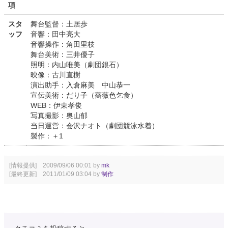
項
スタ
舞台監督：土居歩
ッフ
音響：田中亮大
音響操作：角田里枝
舞台美術：三井優子
照明：内山唯美（劇団銀石）
映像：古川直樹
演出助手：入倉麻美 中山恭一
宣伝美術：だり子（薔薇色乞食）
WEB：伊東孝俊
写真撮影：奥山郁
当日運営：会沢ナオト（劇団競泳水着）
製作：＋1
[情報提供] 2009/09/06 00:01 by
mk
[最終更新] 2011/01/09 03:04 by
制作