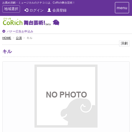
お薦め演劇・ミュージカルのクチコミは、CoRich舞台芸術！
T
menu
T
地域選択
ログイン
会員登録
o
o
g
g
g
g
l
l
バナー広告お申込み
e
e
HOME
公演
キル
n
n
演劇
a
a
v
キル
i
v
g
i
a
g
t
a
i
t
o
n
i
o
n