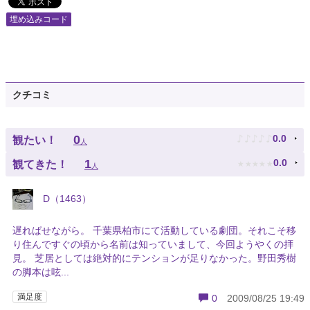
埋め込みコード
クチコミ
♪
♪
♪
♪
♪
0
0.0
観たい！
人
★
★
★
★
★
1
0.0
観てきた！
人
D（1463）
遅ればせながら。 千葉県柏市にて活動している劇団。それこそ移
り住んですぐの頃から名前は知っていまして、今回ようやくの拝
見。 芝居としては絶対的にテンションが足りなかった。野田秀樹
の脚本は呟...
満足度
0
2009/08/25 19:49