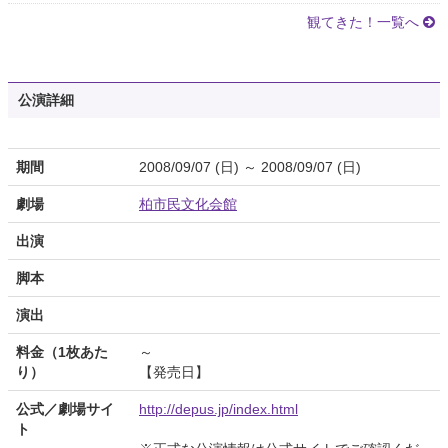
観てきた！一覧へ
公演詳細
期間
2008/09/07 (日) ～ 2008/09/07 (日)
劇場
柏市民文化会館
出演
脚本
演出
料金（1枚あた
～
り）
【発売日】
公式／劇場サイ
http://depus.jp/index.html
ト