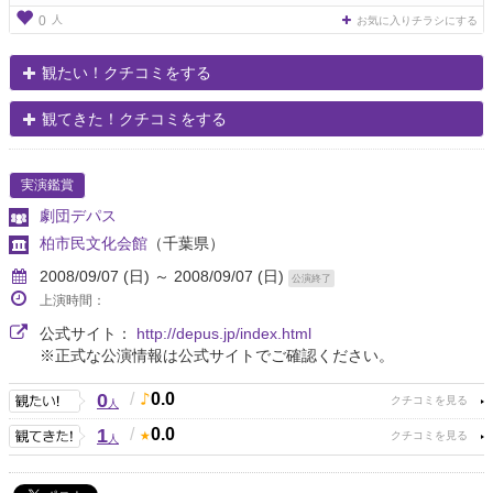
人
0
お気に入りチラシにする
観たい！クチコミをする
観てきた！クチコミをする
実演鑑賞
劇団デパス
柏市民文化会館
（千葉県）
2008/09/07 (日) ～ 2008/09/07 (日)
公演終了
上演時間：
公式サイト：
http://depus.jp/index.html
※正式な公演情報は公式サイトでご確認ください。
0
/
0.0
人
1
/
0.0
人