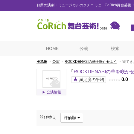
お薦め演劇・ミュージカルのクチコミは、CoRich舞台芸術
HOME
公演
検索
HOME
公演
ROCKDENASIの華を咲かせよう
観てき
「
ROCKDENASIの華を咲か
★
0.0
満足度の平均
★
★
★
★
★
公演情報
並び替え
評価順