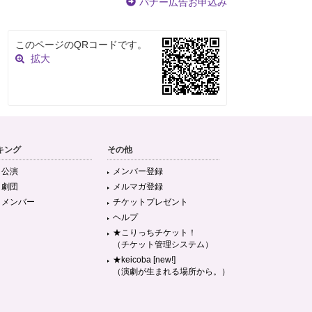
バナー広告お申込み
このページのQRコードです。
拡大
キング
その他
目公演
メンバー登録
目劇団
メルマガ登録
目メンバー
チケットプレゼント
ヘルプ
★こりっちチケット！
（チケット管理システム）
★keicoba [new!]
（演劇が生まれる場所から。）