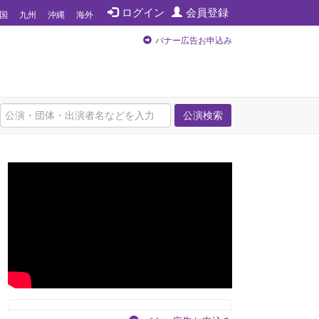
ログイン
会員登録
国
九州
沖縄
海外
バナー広告お申込み
公演検索