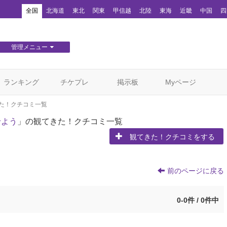
！
全国
北海道
東北
関東
甲信越
北陸
東海
近畿
中国
四
管理メニュー
団体WEBサイト管理
顧客管理
ランキング
チケプレ
掲示板
Myページ
た！クチコミ一覧
せよう
」の観てきた！クチコミ一覧
観てきた！クチコミをする
前のページに戻る
0-0件 / 0件中