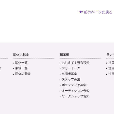
前のページに戻る
団体／劇場
掲示板
ラン
団体一覧
おしえて！舞台芸術
注
ミ
劇場一覧
フリートーク
注
団体の登録
出演者募集
注
スタッフ募集
ボランティア募集
オーディション告知
ワークショップ告知