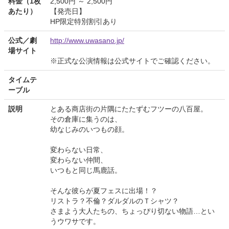
料金（1枚
2,500円 ～ 2,500円
あたり）
【発売日】
HP限定特別割引あり
公式／劇
http://www.uwasano.jp/
場サイト
※正式な公演情報は公式サイトでご確認ください。
タイムテ
ーブル
説明
とある商店街の片隅にたたずむフツーの八百屋。
その倉庫に集うのは、
幼なじみのいつもの顔。
変わらない日常、
変わらない仲間、
いつもと同じ馬鹿話。
そんな彼らが夏フェスに出場！？
リストラ？不倫？ダルダルのＴシャツ？
さまよう大人たちの、ちょっぴり切ない物語…とい
うウワサです。