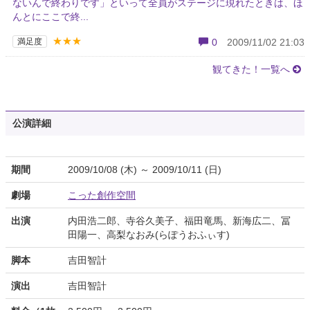
ないんで終わりです」といって全員がステージに現れたときは、ほ
んとにここで終...
★★★
満足度
0
2009/11/02 21:03
観てきた！一覧へ
公演詳細
期間
2009/10/08 (木) ～ 2009/10/11 (日)
劇場
こった創作空間
出演
内田浩二郎、寺谷久美子、福田竜馬、新海広二、冨
田陽一、高梨なおみ(らぽうおふぃす)
脚本
吉田智計
演出
吉田智計