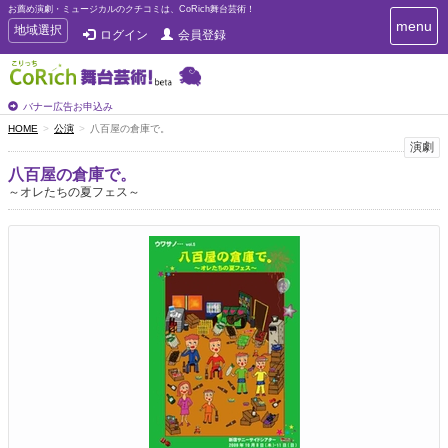
お薦め演劇・ミュージカルのクチコミは、CoRich舞台芸術！
T
menu
T
地域選択
ログイン
会員登録
o
o
g
g
g
g
l
l
バナー広告お申込み
e
e
HOME
公演
八百屋の倉庫で。
n
n
演劇
a
a
v
八百屋の倉庫で。
i
v
～オレたちの夏フェス～
g
i
a
g
t
a
i
t
o
n
i
o
n