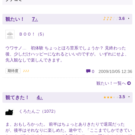
♪
♪
♪
♪
♪
7
3.6
観たい！
人
ＢＯＯ！（5）
ウワサノ… 初体験 ちょっとほろ苦系でしょうか？ 見終わった
後、少しだけハッピーになれるといいのですが。 いずれにせよ、
先入観なしで楽しんできます。
♪♪♪
期待度
0
2009/10/05 12:36
観たい！一覧へ
★
★
★
★
★
4
3.5
観てきた！
人
くろたんご（1072）
ま、おもしろかった。 前半はちょっとありきたりで退屈だった
が、後半はそれなりに楽しめた。途中で、「ここまでしかできてい