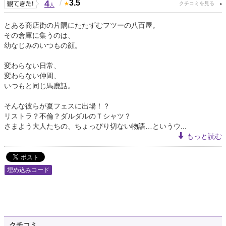
4
/
3.5
人
とある商店街の片隅にたたずむフツーの八百屋。
その倉庫に集うのは、
幼なじみのいつもの顔。
変わらない日常、
変わらない仲間、
いつもと同じ馬鹿話。
そんな彼らが夏フェスに出場！？
リストラ？不倫？ダルダルのＴシャツ？
さまよう大人たちの、ちょっぴり切ない物語…というウ...
もっと読む
埋め込みコード
クチコミ