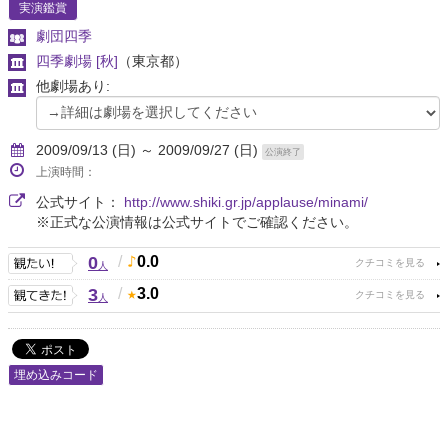
実演鑑賞
劇団四季
四季劇場 [秋]
（東京都）
他劇場あり:
2009/09/13 (日) ～ 2009/09/27 (日)
公演終了
上演時間：
公式サイト：
http://www.shiki.gr.jp/applause/minami/
※正式な公演情報は公式サイトでご確認ください。
0
/
0.0
人
3
/
3.0
人
埋め込みコード