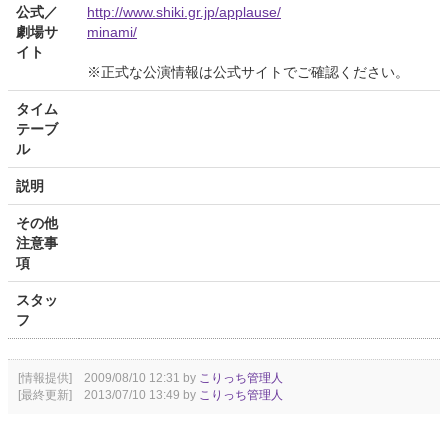
公式／
http://www.shiki.gr.jp/applause/
劇場サ
minami/
イト
※正式な公演情報は公式サイトでご確認ください。
タイム
テーブ
ル
説明
その他
注意事
項
スタッ
フ
[情報提供] 2009/08/10 12:31 by
こりっち管理人
[最終更新] 2013/07/10 13:49 by
こりっち管理人