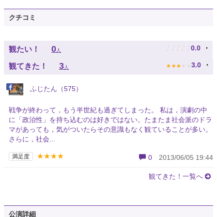
クチコミ
♪
♪
♪
♪
♪
0
0.0
観たい！
人
★
★
★
★
★
3
3.0
観てきた！
人
ふじたん（575）
戦争が終わって，もう半世紀も過ぎてしまった。 私は，演劇の中
に「政治性」を持ち込むのは好きではない。たまたま社会派のドラ
マがあっても，気がついたらその意識もなく観ていることが多い。
さらに，社会...
★★★★
満足度
0
2013/06/05 19:44
観てきた！一覧へ
公演詳細