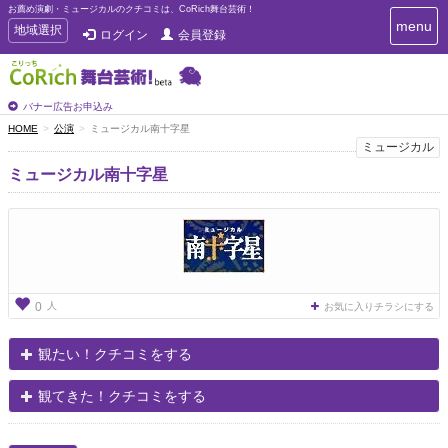
お薦め演劇・ミュージカルのクチコミは、CoRich舞台芸術！
T
menu
T
地域選択
ログイン
会員登録
o
o
g
g
g
g
l
l
バナー広告お申込み
e
e
HOME
公演
ミュージカル南十字星
n
n
ミュージカル
a
a
v
ミュージカル南十字星
i
v
g
i
a
g
t
a
i
t
o
n
i
o
人
0
お気に入りチラシにする
n
観たい！クチコミをする
観てきた！クチコミをする