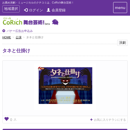
お薦め演劇・ミュージカルのクチコミは、CoRich舞台芸術！
T
menu
T
地域選択
ログイン
会員登録
o
o
g
g
g
g
l
l
バナー広告お申込み
e
e
HOME
公演
タネと仕掛け
n
n
演劇
a
a
v
タネと仕掛け
i
v
g
i
a
g
t
a
i
t
o
n
i
o
n
人
0
お気に入りチラシにする