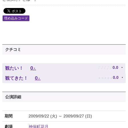
埋め込みコード
クチコミ
♪
♪
♪
♪
♪
0
0.0
観たい！
人
★
★
★
★
★
0
0.0
観てきた！
人
公演詳細
期間
2009/09/22 (火) ～ 2009/09/27 (日)
劇場
神保町花月