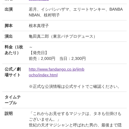
出演
若月、イシバシハザマ、エリートヤンキー、BANBA
NBAN、枝村明子
脚本
根本真理子
演出
亀田真二郎（東京パチプロデュース）
料金（1枚
～
あたり）
【発売日】
前売：2,000円 当日：2,300円
公式／劇
http://www.fandango.co.jp/jimb
場サイト
ocho/index.html
※正式な公演情報は公式サイトでご確認ください。
タイムテ
ーブル
説明
「これからお見せするマジックは、タネも仕掛けも
ございません。」
世紀の天才マジシャンと呼ばれた男の、最後まで隠