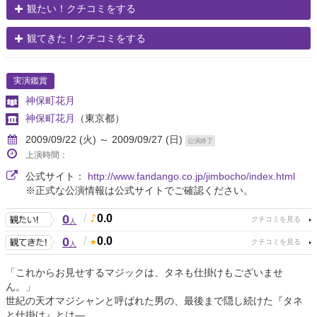
観たい！クチコミをする
観てきた！クチコミをする
実演鑑賞
神保町花月
神保町花月
（東京都）
2009/09/22 (火) ～ 2009/09/27 (日)
公演終了
上演時間：
公式サイト：
http://www.fandango.co.jp/jimbocho/index.html
※正式な公演情報は公式サイトでご確認ください。
0
/
0.0
人
0
/
0.0
人
「これからお見せするマジックは、タネも仕掛けもございませ
ん。」
世紀の天才マジシャンと呼ばれた男の、最後まで隠し続けた『タネ
と仕掛け』とは―。