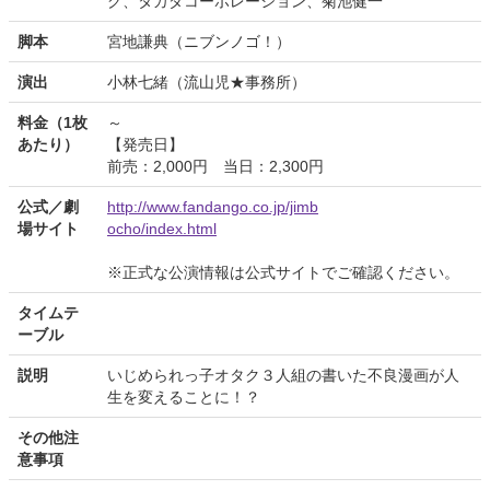
グ、タカダコーポレーション、菊池健一
脚本
宮地謙典（ニブンノゴ！）
演出
小林七緒（流山児★事務所）
料金（1枚
～
あたり）
【発売日】
前売：2,000円 当日：2,300円
公式／劇
http://www.fandango.co.jp/jimb
場サイト
ocho/index.html
※正式な公演情報は公式サイトでご確認ください。
タイムテ
ーブル
説明
いじめられっ子オタク３人組の書いた不良漫画が人
生を変えることに！？
その他注
意事項