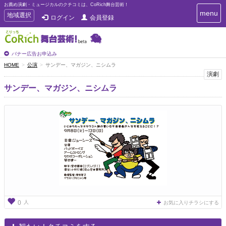
お薦め演劇・ミュージカルのクチコミは、CoRich舞台芸術！
T
menu
T
地域選択
ログイン
会員登録
o
o
g
g
g
g
l
l
バナー広告お申込み
e
e
HOME
公演
サンデー、マガジン、ニシムラ
n
n
演劇
a
a
v
サンデー、マガジン、ニシムラ
i
v
g
i
a
g
t
a
i
t
o
n
i
o
n
人
0
お気に入りチラシにする