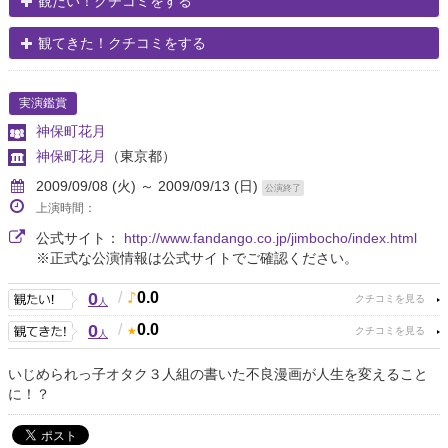
観たい！クチコミをする
観てきた！クチコミをする
実演鑑賞
神保町花月
神保町花月
（東京都）
2009/09/08 (火) ～ 2009/09/13 (日)
公演終了
上演時間：
公式サイト：
http://www.fandango.co.jp/jimbocho/index.html
※正式な公演情報は公式サイトでご確認ください。
0
/
0.0
人
0
/
0.0
人
いじめられっ子オタク３人組の書いた不良漫画が人生を変えること
に！？