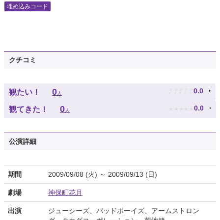
埋め込みコード
クチコミ
♪
♪
♪
♪
♪
0
0.0
観たい！
人
★
★
★
★
★
0
0.0
観てきた！
人
公演詳細
期間
2009/09/08 (火) ～ 2009/09/13 (日)
劇場
神保町花月
出演
ジューシーズ、バッドボーイズ、アームストロン