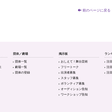
前のページに戻る
団体／劇場
掲示板
ラン
団体一覧
おしえて！舞台芸術
注
ミ
劇場一覧
フリートーク
注
団体の登録
出演者募集
注
スタッフ募集
ボランティア募集
オーディション告知
ワークショップ告知