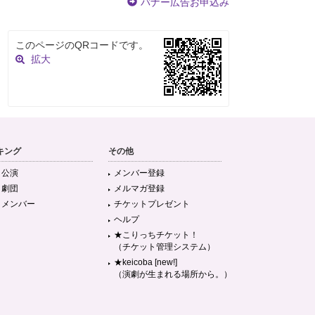
バナー広告お申込み
このページのQRコードです。
拡大
キング
その他
目公演
メンバー登録
目劇団
メルマガ登録
目メンバー
チケットプレゼント
ヘルプ
★こりっちチケット！
（チケット管理システム）
★keicoba [new!]
（演劇が生まれる場所から。）