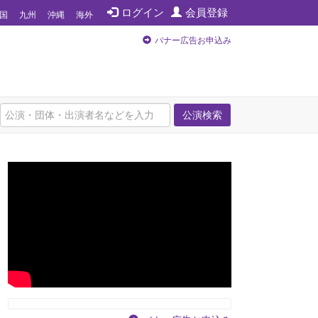
ログイン
会員登録
国
九州
沖縄
海外
バナー広告お申込み
公演検索