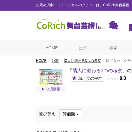
お薦め演劇・ミュージカルのクチコミは、CoRich舞台芸術
HOME
公演
検索
HOME
公演
隣人に纏わる3つの考察
観てきた！クチ
「
隣人に纏わる3つの考察
」の
★
0.0
満足度の平均
★
★
★
★
★
公演情報
並び替え
評価順