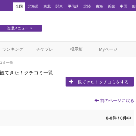
！
全国
北海道
東北
関東
甲信越
北陸
東海
近畿
中国
四
管理メニュー
団体WEBサイト管理
顧客管理
ランキング
チケプレ
掲示板
Myページ
コミ一覧
観てきた！クチコミ一覧
観てきた！クチコミをする
前のページに戻る
0-0件 / 0件中