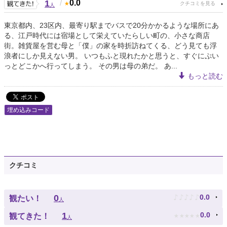
1
/
0.0
人
東京都内、23区内、最寄り駅までバスで20分かかるような場所にあ
る、江戸時代には宿場として栄えていたらしい町の、小さな商店
街。雑貨屋を営む母と「僕」の家を時折訪ねてくる、どう見ても浮
浪者にしか見えない男。 いつもふと現れたかと思うと、すぐにぷい
っとどこかへ行ってしまう。 その男は母の弟だ。 あ...
もっと読む
埋め込みコード
クチコミ
♪
♪
♪
♪
♪
0
0.0
観たい！
人
★
★
★
★
★
1
0.0
観てきた！
人