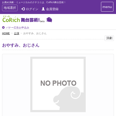
お薦め演劇・ミュージカルのクチコミは、CoRich舞台芸術！
T
menu
T
地域選択
ログイン
会員登録
o
o
g
g
g
g
l
l
バナー広告お申込み
e
e
HOME
公演
おやすみ、おじさん
n
n
演劇
a
a
v
おやすみ、おじさん
i
v
g
i
a
g
t
a
i
t
o
n
i
o
n