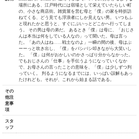
場所にある、江戸時代には宿場として栄えていたらしい町
の、小さな商店街。雑貨屋を営む母と「僕」の家を時折訪
ねてくる、どう見ても浮浪者にしか見えない男。 いつもふ
と現れたかと思うと、すぐにぷいっとどこかへ行ってしま
う。 その男は母の弟だ。 あるとき「僕」は母に、「おじさ
んは本当は何をしている人なの」って聞いた。母は言っ
た。「あの人はね……戦士なのよ」一瞬の間の後、母はぶ
ーーっと吹き出し、「僕」をバシバシ叩きながら大笑いし
た。 「僕」は何がおかしいのかさっぱり分からなかった。
でもおじさんの「仕事」を手伝うようになっていくなか
で、お母さんの言ったことの意味を、「僕」は少しずつ判
っていく。 判るようになるまでには、いっぱい誤解もあっ
たけれども。それが、これから始まる話である。
その
他注
意事
項
スタ
ッフ