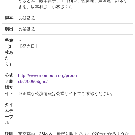
うさとみ、藤本昌子、山口柚香、佐藤達、貝塚建、鈴木ゆ
きを、坂本和彦、小林さくら
脚本
長谷基弘
演出
長谷基弘
料金
～
（1
【発売日】
枚あ
た
り）
公式
http://www.momouta.org/produ
／劇
cts/200609gnu/
場サ
イト
※正式な公演情報は公式サイトでご確認ください。
タイ
ムテ
ーブ
ル
説明
東京都内、23区内、最寄り駅までバスで20分かかるような