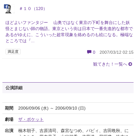
＃１０（120）
ほどよいファンタジー 山奥ではなく東京の下町を舞台にした妖
怪とまじない師の物語。東京という街は日本で一番先進的な都市で
あるがゆえに、こういった超常現象を絡めるのも絵になる。極端な
ところでは『...
満足度
0
2007/03/12 02:15
観てきた！一覧へ
公演詳細
期間
2006/09/06 (水) ～ 2006/09/10 (日)
劇場
ザ・ポケット
出演
楠木朝子、吉原清司、森宮なつめ、バビィ、吉田晩秋、に