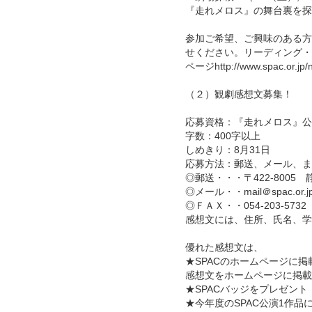
『走れメロス』の舞台裏を探
参加ご希望、ご興味のある方
せください。リーディング・
ページhttp://www.spac.or
（２）観劇感想文募集！
応募資格：『走れメロス』公
字数：400字以上
しめきり：8月31日
応募方法：郵送、メール、ま
◎郵送・・・〒422-8005 
◎メール・・mail＠spac.or.j
◎ＦＡＸ・・054-203-5732
感想文には、住所、氏名、学
優れた感想文は、
★SPACのホームページに掲
感想文をホームページに掲載
★SPACバッジをプレゼント
★今年度のSPAC公演1作品