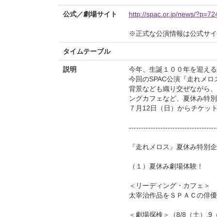
公式／劇場サイト
http://spac.or.jp/news/?p=72
※正式な公演情報は公式サ
タイムテーブル
説明
今年、生誕１００年を迎える
今回のSPAC公演『走れメ
背景なども織り交ぜながら、
ングカフェなど、夏休み特別
７月12日（日）からチケッ
------------------------------------
『走れメロス』夏休み特別企
（１）夏休み劇場体験！
＜リーディング・カフェ＞
太宰治作品をＳＰＡＣの俳優
＜劇場探検＞（8/8（土）,9