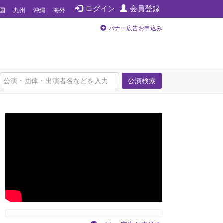
ログイン
会員登録
国
九州
沖縄
海外
バナー広告お申込み
公演検索