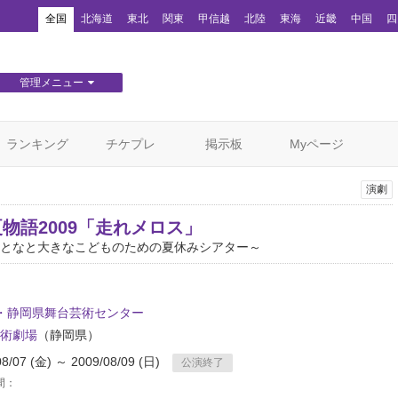
！
全国
北海道
東北
関東
甲信越
北陸
東海
近畿
中国
四
管理メニュー
団体WEBサイト管理
顧客管理
ランキング
チケプレ
掲示板
Myページ
演劇
夏物語2009「走れメロス」
となと大きなこどものための夏休みシアター～
C・静岡県舞台芸術センター
術劇場
（静岡県）
08/07 (金) ～ 2009/08/09 (日)
公演終了
間：