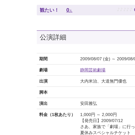
♪
♪
♪
♪
♪
0
観たい！
人
公演詳細
期間
2009/08/07 (金) ～ 2009/08/
劇場
静岡芸術劇場
出演
大内米治、大道無門優也
脚本
演出
安田雅弘
料金（1枚あたり）
1,000円 ～ 2,000円
【発売日】2009/07/12
さあ、家族で「劇場」に行っ
夏休みスペシャルチケット お