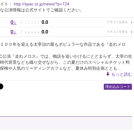
サイト：
http://spac.or.jp/news/?p=724
な公演情報は公式サイトでご確認ください。
0
♪
♪
♪
♪
♪
/
0.0
人
0
★
★
★
★
★
/
0.0
人
１００年を迎える太宰治の最もポピュラーな作品である『走れメロ
AC公演『走れメロス』では、物語を追いかけるにとどまらず、太宰の生
時代背景なども織り交ぜながら、この夏だけのスペシャルチケット料
探検や人気のリーディングカフェなど、夏休み特別企画ととも...
もっと読む
埋め込みコード