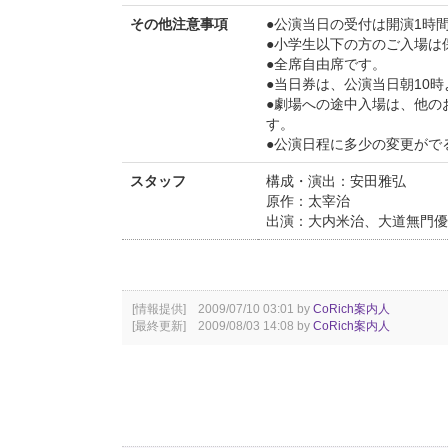
その他注意事項
●公演当日の受付は開演1時
●小学生以下の方のご入場は
●全席自由席です。
●当日券は、公演当日朝10
●劇場への途中入場は、他の
す。
●公演日程に多少の変更がで
スタッフ
構成・演出：安田雅弘
原作：太宰治
出演：大内米治、大道無門優
[情報提供] 2009/07/10 03:01 by
CoRich案内人
[最終更新] 2009/08/03 14:08 by
CoRich案内人