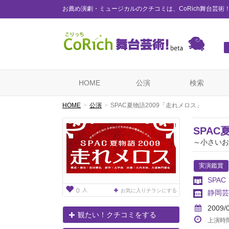
お薦め演劇・ミュージカルのクチコミは、CoRich舞台芸術
HOME
公演
検索
HOME
公演
SPAC夏物語2009「走れメロス」
SPAC
～小さいお
実演鑑賞
SPA
人
0
お気に入りチラシにする
静岡芸
2009/
観たい！クチコミをする
上演時