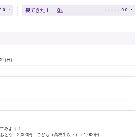
★
★
★
★
★
0
0.0
0.0
観てきた！
人
09 (日)
てみよう！
とな：2,000円 こども（高校生以下）：1,000円