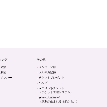
キング
その他
目公演
メンバー登録
目劇団
メルマガ登録
目メンバー
チケットプレゼント
ヘルプ
★こりっちチケット！
（チケット管理システム）
★keicoba [new!]
（演劇が生まれる場所から。）