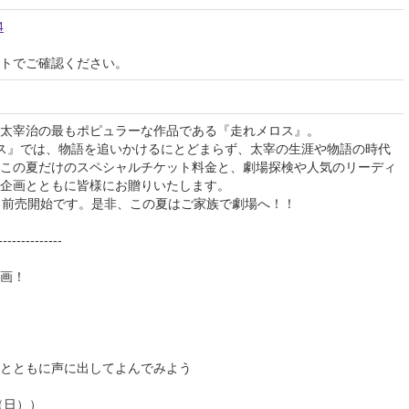
4
イトでご確認ください。
太宰治の最もポピュラーな作品である『走れメロス』。
ロス』では、物語を追いかけるにとどまらず、太宰の生涯や物語の時代
この夏だけのスペシャルチケット料金と、劇場探検や人気のリーディ
企画とともに皆様にお贈りいたします。
ト前売開始です。是非、この夏はご家族で劇場へ！！
--------------
画！
とともに声に出してよんでみよう
（日））