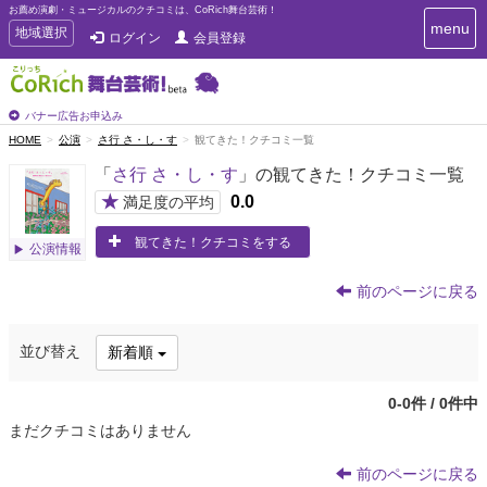
お薦め演劇・ミュージカルのクチコミは、CoRich舞台芸術！
T
menu
T
地域選択
ログイン
会員登録
o
o
g
g
g
g
l
l
バナー広告お申込み
e
e
HOME
公演
さ行 さ・し・す
観てきた！クチコミ一覧
n
n
a
「
さ行 さ・し・す
」の観てきた！クチコミ一覧
a
v
i
v
★
0.0
満足度の平均
g
i
a
観てきた！クチコミをする
g
公演情報
t
a
i
t
o
前のページに戻る
n
i
o
並び替え
新着順
n
0-0件 / 0件中
まだクチコミはありません
前のページに戻る