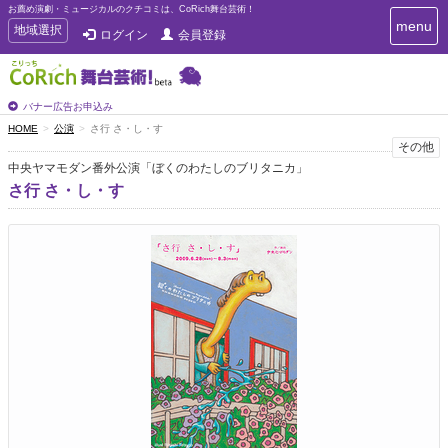
お薦め演劇・ミュージカルのクチコミは、CoRich舞台芸術！
T
menu
T
地域選択
ログイン
会員登録
o
o
g
g
g
g
l
l
バナー広告お申込み
e
e
HOME
公演
さ行 さ・し・す
n
n
その他
a
a
v
中央ヤマモダン番外公演「ぼくのわたしのブリタニカ」
i
v
さ行 さ・し・す
g
i
a
g
t
a
i
t
o
n
i
o
n