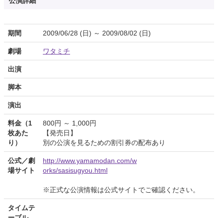
公演詳細
期間
2009/06/28 (日) ～ 2009/08/02 (日)
劇場
ワタミチ
出演
脚本
演出
料金（1
800円 ～ 1,000円
枚あた
【発売日】
り）
別の公演を見るための割引券の配布あり
公式／劇
http://www.yamamodan.com/w
場サイト
orks/sasisugyou.html
※正式な公演情報は公式サイトでご確認ください。
タイムテ
ーブル