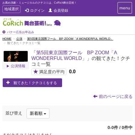
お薦め演劇・ミュージカルのクチコミは、CoRich舞台芸術！
T
menu
T
地域選択
ログイン
会員登録
o
o
g
g
g
g
l
l
バナー広告お申込み
e
e
HOME
公演
第5回東京国際フール BP ZOOM「A WONDERFUL WORLD」
n
観てきた！クチコミ一覧
n
a
a
v
「
第5回東京国際フール BP ZOOM「A
i
v
WONDERFUL WORLD」
」の観てきた！クチ
g
i
コミ一覧
a
公演情報
g
t
★
0.0
満足度の平均
a
i
t
o
観てきた！クチコミをする
n
i
o
前のページに戻る
n
並び替え
新着順
0-0件 / 0件中