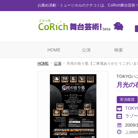
お薦め演劇・ミュージカルのクチコミは、CoRich舞台芸術
HOME
公演
検索
HOME
公演
月光の在り処【ご来場ありがとうございま
TOKYOハン
月光の
実演鑑賞
TOK
ラゾー
2009/
上演時