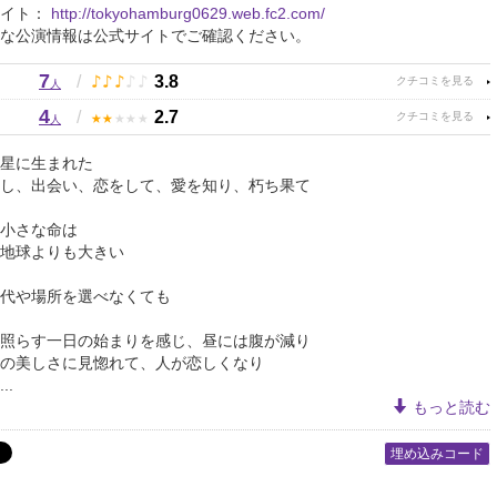
サイト：
http://tokyohamburg0629.web.fc2.com/
な公演情報は公式サイトでご確認ください。
7
♪
♪
♪
♪
♪
/
3.8
人
4
★
★
★
★
★
/
2.7
人
星に生まれた
し、出会い、恋をして、愛を知り、朽ち果て
小さな命は
地球よりも大きい
代や場所を選べなくても
照らす一日の始まりを感じ、昼には腹が減り
の美しさに見惚れて、人が恋しくなり
..
もっと読む
埋め込みコード