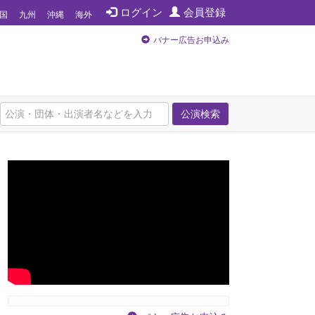
ログイン
会員登録
国
九州
沖縄
海外
バナー広告お申込み
公演検索