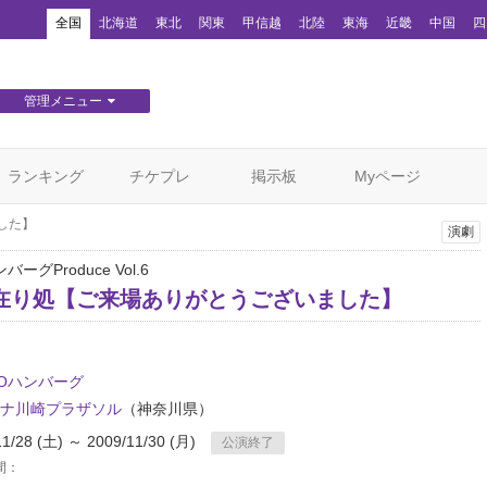
！
全国
北海道
東北
関東
甲信越
北陸
東海
近畿
中国
四
管理メニュー
団体WEBサイト管理
顧客管理
ランキング
チケプレ
掲示板
Myページ
した】
演劇
バーグProduce Vol.6
在り処【ご来場ありがとうございました】
YOハンバーグ
ナ川崎プラザソル
（神奈川県）
11/28 (土) ～ 2009/11/30 (月)
公演終了
間：