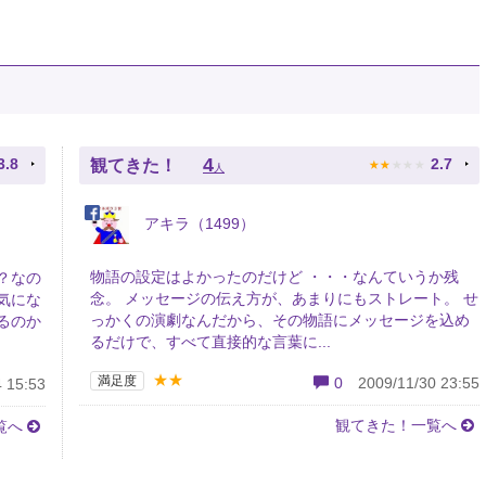
★
★
★
★
★
4
3.8
2.7
観てきた！
人
アキラ（1499）
物語の設定はよかったのだけど ・・・なんていうか残
？なの
念。 メッセージの伝え方が、あまりにもストレート。 せ
気にな
っかくの演劇なんだから、その物語にメッセージを込め
るのか
るだけで、すべて直接的な言葉に...
★★
満足度
0
2009/11/30 23:55
 15:53
観てきた！一覧へ
覧へ