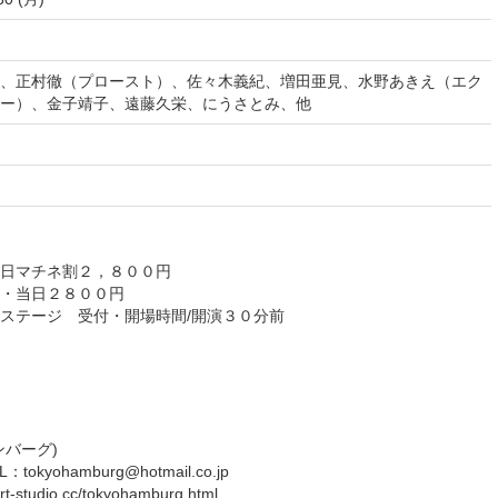
、正村徹（プロースト）、佐々木義紀、増田亜見、水野あきえ（エク
ー）、金子靖子、遠藤久栄、にうさとみ、他
日マチネ割２，８００円
・当日２８００円
ステージ 受付・開場時間/開演３０分前
バーグ)
：tokyohamburg@hotmail.co.jp
t-studio.cc/tokyohamburg.html