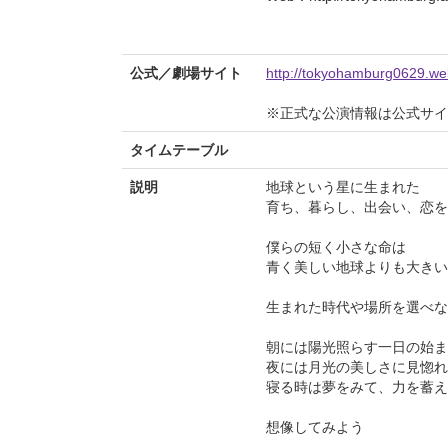
公式／劇場サイト
http://tokyohamburg0629.we
※正式な公演情報は公式サ
タイムテーブル
説明
地球という星に生まれた
育ち、暮らし、出会い、恋を
僕らの短く小さな命は
青く美しい地球よりも大きい
生まれた時代や場所を選べな
朝には陽光照らす一日の始ま
夜には月光の美しさに見惚れ
寝る時は夢をみて、力を蓄え
想像してみよう