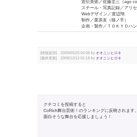
宣伝美術／佐藤圭三（ago co.,
スチール・写真記録／アリセ
Webデザイン／渡辺翔
制作／栗原友（猫ノ手）
企画・製作／ＴＯＫＹＯハン
[情報提供] 2009/05/20 04:08 by
オオニシヒロキ
[最終更新] 2009/12/13 02:18 by
オオニシヒロキ
クチコミを投稿すると
CoRich舞台芸術！のランキングに反映されます
面白そうな舞台を応援しましょう！