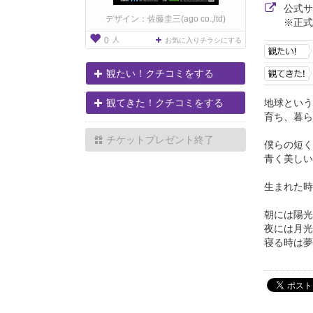
公式
デザイン：佐藤圭三(ago co.,ltd)
※正式
人
0
お気に入りチラシにする
観たい！クチコミをする
地球という
観てきた！クチコミをする
育ち、暮ら
チケットプレゼント終了
僕らの短く
青く美しい
生まれた時
朝には陽光
夜には月光
寝る時は夢.