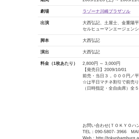
劇場
ラゾーナ川崎プラザソル
出演
大西弘記、土屋士、金重陽平
セルヒューマンエージェンシ
脚本
大西弘記
演出
大西弘記
料金（1枚あたり）
2,800円 ～ 3,000円
【発売日】2009/10/01
前売・当日３，０００円／平
☆は平日マチネ割引で前売り
（日時指定・全自由席）全５
お問い合わせ(ＴＯＫＹＯハン
TEL：090-5807- 3966 MAIL
Web：http://tokyohamburg.ar