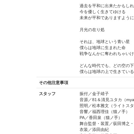
過去を平和に出来たかもしれ
今を優しく生きてゆける
未来が平和でありますように
月光の在り処
それは、地球という青い星
僕らは地球に生まれた命
戦争なんかに奪われちゃいけ
どんな時代でも、どの空の下
僕らは地球の上で生きている
その他注意事項
スタッフ
振付／金子靖子
音源／81＆清見ユタカ（mya
照明／松本雅文（ライトスタ
音響／福西理佳（猫ノ手）
PA／香田泉（猫ノ手）
舞台監督・装置／荻田博之・
衣装／添田由紀