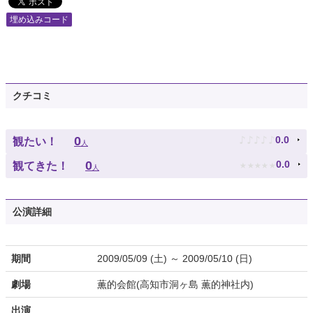
埋め込みコード
クチコミ
♪
♪
♪
♪
♪
0
0.0
観たい！
人
★
★
★
★
★
0
0.0
観てきた！
人
公演詳細
期間
2009/05/09 (土) ～ 2009/05/10 (日)
劇場
薫的会館(高知市洞ヶ島 薫的神社内)
出演