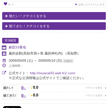
人
0
お気に入りチラシにする
観たい！クチコミをする
観てきた！クチコミをする
実演鑑賞
劇団33番地
薫的会館(高知市洞ヶ島 薫的神社内)
（高知県）
2009/05/09 (土) ～ 2009/05/10 (日)
公演終了
上演時間：
公式サイト：
http://musical33.web.fc2.com/
※正式な公演情報は公式サイトでご確認ください。
0
/
0.0
人
0
/
0.0
人