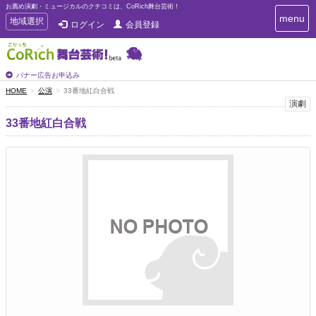
お薦め演劇・ミュージカルのクチコミは、CoRich舞台芸術！
T
menu
T
地域選択
ログイン
会員登録
o
o
g
g
g
g
l
l
バナー広告お申込み
e
e
HOME
公演
33番地紅白合戦
n
n
演劇
a
a
v
33番地紅白合戦
i
v
g
i
a
g
t
a
i
t
o
n
i
o
n