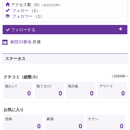
アクセス数
（0）
<直近30日間>
フォロー
（1）
フォロワー
（1）
フォローする
劇団33番地
所属
ステータス
/ 2009年～
クチコミ
（総数:0）
観たい!
観てきた!
掲示板
アワード
0
0
0
0
お気に入り
団体
劇場
チラシ
0
0
0