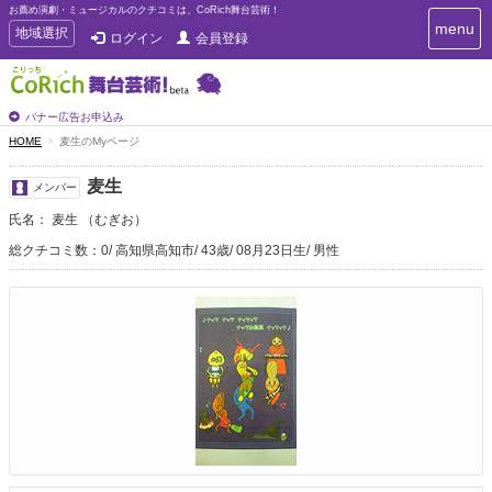
お薦め演劇・ミュージカルのクチコミは、CoRich舞台芸術！
T
menu
T
地域選択
ログイン
会員登録
o
o
g
g
g
g
l
l
バナー広告お申込み
e
e
HOME
麦生のMyページ
n
n
a
a
v
麦生
メンバー
i
v
g
氏名： 麦生 （むぎお）
i
a
g
総クチコミ数：0
高知県高知市
43歳
08月23日生
男性
t
a
i
t
o
n
i
o
n