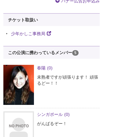
バナー広告お申込み
チケット取扱い
少年かしこ事務局
この公演に携わっているメンバー
5
春陽
(0)
未熟者ですが頑張ります！ 頑張
るどー！！
シンガポール
(0)
がんばるぞー！