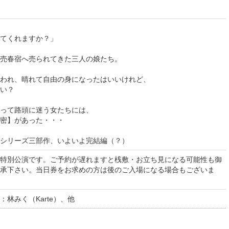
てくれますか？」
売春宿へ売られてきた三人の娘たち。
われ、晴れて自由の身になったはいいけれど、
いい？
って路頭に迷う女たちには、
密】があった・・・
シリーズ三部作、いよいよ完結編（？）
特別公演です。ご予約が遅れますと桟敷・お立ち見になる可能性も御
承下さい。当日券をお求めの方は後のご入場になる場合もございま
林みく（Karte）、他