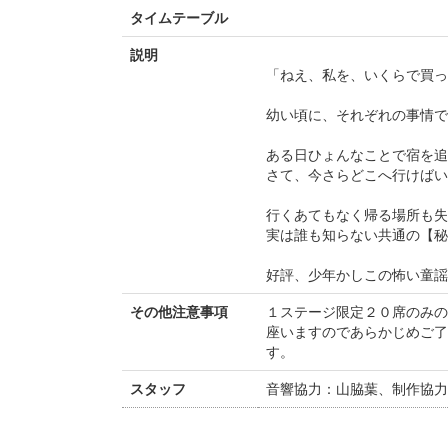
タイムテーブル
説明
「ねえ、私を、いくらで買っ
幼い頃に、それぞれの事情で
ある日ひょんなことで宿を追
さて、今さらどこへ行けば
行くあてもなく帰る場所も失
実は誰も知らない共通の【秘
好評、少年かしこの怖い童謡
その他注意事項
１ステージ限定２０席のみの
座いますのであらかじめご了
す。
スタッフ
音響協力：山脇葉、制作協力：