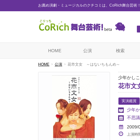
お薦め演劇・ミュージカルのクチコミは、CoRich舞台芸術
HOME
公演
検索
HOME
公演
花市文女 ～はないちもんめ～
少年かしこ
花市文
実演鑑賞
少年か
不思議
2009/
上演時