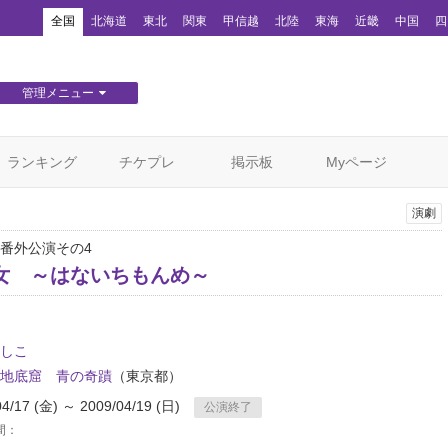
！
全国
北海道
東北
関東
甲信越
北陸
東海
近畿
中国
四
管理メニュー
団体WEBサイト管理
顧客管理
ランキング
チケプレ
掲示板
Myページ
演劇
番外公演その4
女 ～はないちもんめ～
しこ
地底窟 青の奇蹟
（東京都）
04/17 (金) ～ 2009/04/19 (日)
公演終了
間：