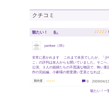
クチコミ
♪
♪
♪
♪
♪
6
観たい！
人
yankee（35）
非常に惹かれます これまで未見でしたが、「少
こ」の評判は友人からも聞いていました。そこへ
公演。３人の娼婦たちの不思議な物語で、怖い童
作の完結編、小劇場の密度濃い芝居となれば...
♪♪♪♪♪
期待度
0
2009/04/13
観たい！一