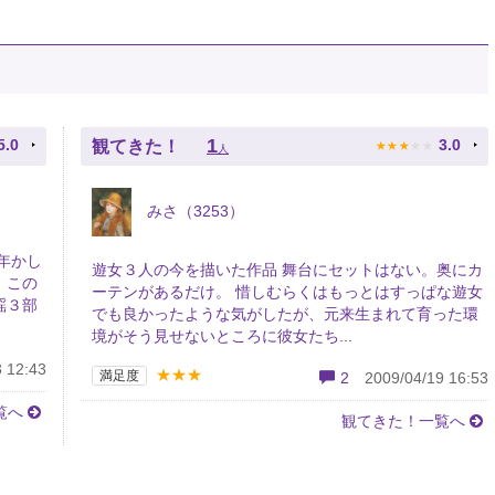
★
★
★
★
★
1
5.0
3.0
観てきた！
人
みさ（3253）
年かし
遊女３人の今を描いた作品 舞台にセットはない。奥にカ
、この
ーテンがあるだけ。 惜しむらくはもっとはすっぱな遊女
謡３部
でも良かったような気がしたが、元来生まれて育った環
境がそう見せないところに彼女たち...
 12:43
★★★
満足度
2
2009/04/19 16:53
覧へ
観てきた！一覧へ