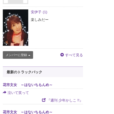
安伊子
(1)
楽しみだー
すべて見る
メンバーに登録
最新のトラックバック
花市文女 ～はないちもんめ～
泣いて笑って
『週刊 少年かしこ !!』
花市文女 ～はないちもんめ～