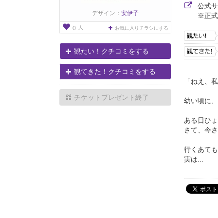
公式
デザイン：
安伊子
※正式
人
0
お気に入りチラシにする
観たい！クチコミをする
観てきた！クチコミをする
「ねえ、私
チケットプレゼント終了
幼い頃に、
ある日ひょ
さて、今
行くあても
実は...