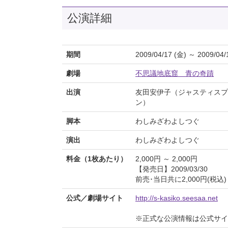
公演詳細
期間
2009/04/17 (金) ～ 2009/04/
劇場
不思議地底窟 青の奇蹟
出演
友田安伊子（ジャスティスプ
ン）
脚本
わしみざわよしつぐ
演出
わしみざわよしつぐ
料金（1枚あたり）
2,000円 ～ 2,000円
【発売日】2009/03/30
前売･当日共に2,000円(税
公式／劇場サイト
http://s-kasiko.seesaa.net
※正式な公演情報は公式サ