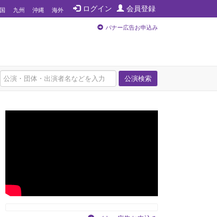
ログイン
会員登録
国
九州
沖縄
海外
バナー広告お申込み
公演検索