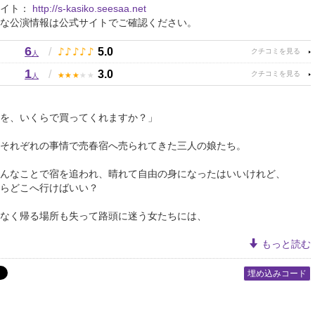
サイト：
http://s-kasiko.seesaa.net
な公演情報は公式サイトでご確認ください。
6
♪
♪
♪
♪
♪
/
5.0
人
1
★
★
★
★
★
/
3.0
人
を、いくらで買ってくれますか？」
それぞれの事情で売春宿へ売られてきた三人の娘たち。
んなことで宿を追われ、晴れて自由の身になったはいいけれど、
さらどこへ行けばいい？
なく帰る場所も失って路頭に迷う女たちには、
もっと読む
埋め込みコード