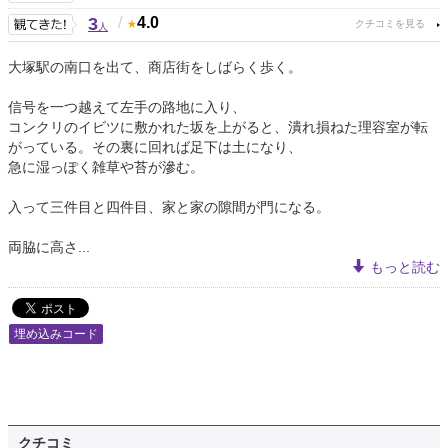
3
/
4.0
人
大塚駅の南口を出て、商店街をしばらく歩く。
信号を一つ越えて左手の路地に入り、
コンクリのイビツに敷かれた坂を上がると、潰れ損ねた理容室が転
がっている。その裏に回れば足下は土になり、
急に湿っぽく雑草や苔が滲む。
入って三件目と四件目、家と家の隙間が門になる。
両脇に高さ...
もっと読む
埋め込みコード
クチコミ