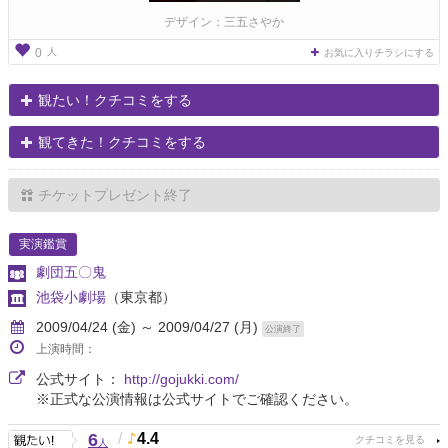
デザイン：三五さやか
人
0
お気に入りチラシにする
観たい！クチコミをする
観てきた！クチコミをする
チケットプレゼント終了
実演鑑賞
劇団五〇鬼
池袋小劇場
（東京都）
2009/04/24 (金) ～ 2009/04/27 (月)
公演終了
上演時間：
公式サイト：
http://gojukki.com/
※正式な公演情報は公式サイトでご確認ください。
6
/
4.4
人