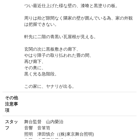
つい最近仕上げた様な壁の、漆喰と黒塗りの板。
周りは殆ど隙間なく隣家の壁が囲んでいる為、家の外観
は把握できない。
軒先に二階の青黒い瓦屋根が見える。
玄関の次に黒板敷きの廊下、
やはり障子の取り払われた畳の間、
再び廊下、
その奥に、
黒く光る急階段。
この家に、ヤナリが出る。
その他
注意事
項
スタッ
舞台監督 山内榮治
フ
音響 音箪笥
照明 津田慎介（(株)東京舞台照明)