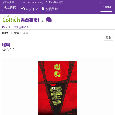
お薦め演劇・ミュージカルのクチコミは、CoRich舞台芸術！
T
menu
T
地域選択
ログイン
会員登録
o
o
g
g
g
g
l
l
バナー広告お申込み
e
e
HOME
公演
喘鳴
n
n
演劇
a
a
v
喘鳴
i
v
ゼイメイ
g
i
a
g
t
a
i
t
o
n
i
o
n