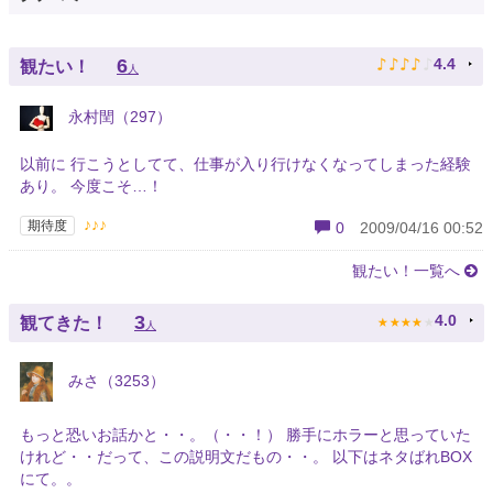
♪
♪
♪
♪
♪
6
4.4
観たい！
人
永村閏（297）
以前に 行こうとしてて、仕事が入り行けなくなってしまった経験
あり。 今度こそ…！
♪♪♪
期待度
0
2009/04/16 00:52
観たい！一覧へ
★
★
★
★
★
3
4.0
観てきた！
人
みさ（3253）
もっと恐いお話かと・・。（・・！） 勝手にホラーと思っていた
けれど・・だって、この説明文だもの・・。 以下はネタばれBOX
にて。。