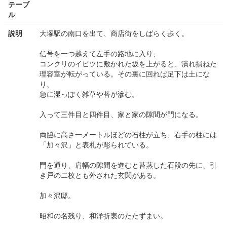
テーブ
ル
説明
大塚駅の南口を出て、商店街をしばらく歩く。
信号を一つ越えて左手の路地に入り、
コンクリのイビツに敷かれた坂を上がると、潰れ損ねた
理容室が転がっている。その裏に回れば足下は土にな
り、
急に湿っぽく雑草や苔が滲む。
入って三件目と四件目、家と家の隙間が門になる。
両脇に高さ一メートルほどの石柱が立ち、右手の柱には
「加々沢」と表札が彫られている。
門を通り、肩幅の隙間を進むと苔蒸した石段の先に、引
き戸の二枚とも外された玄関がある。
加々沢邸。
昭和の名残り、和洋折衷のたたずまい。