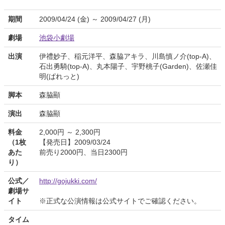
期間
2009/04/24 (金) ～ 2009/04/27 (月)
劇場
池袋小劇場
出演
伊禮妙子、稲元洋平、森脇アキラ、川島慎ノ介(top-A)、
石出勇騎(top-A)、丸本陽子、宇野桃子(Garden)、佐瀬佳
明(ぱれっと)
脚本
森脇顯
演出
森脇顯
料金
2,000円 ～ 2,300円
（1枚
【発売日】2009/03/24
あた
前売り2000円、当日2300円
り）
公式／
http://gojukki.com/
劇場サ
イト
※正式な公演情報は公式サイトでご確認ください。
タイム