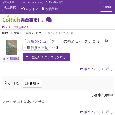
お薦め演劇・ミュージカルのクチコミは、CoRich舞台芸術！
T
menu
T
地域選択
ログイン
会員登録
o
o
g
g
g
g
l
l
バナー広告お申込み
e
e
HOME
公演
万葉のジュピター
観たい！クチコミ一覧
n
n
a
「
万葉のジュピター
」の観たい！クチコミ一覧
a
v
i
v
♪
0.0
期待度の平均
g
i
a
観たい！クチコミをする
g
公演情報
t
a
i
t
o
前のページに戻る
n
i
o
並び替え
評価順
n
0-0件 / 0件中
まだクチコミはありません
前のページに戻る