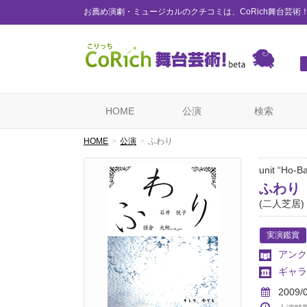
お薦め演劇・ミュージカルのクチコミは、CoRich舞台芸術
HOME
公演
検索
HOME
公演
ふわり
unit “Ho-
ふわり
(二人芝居)
実演鑑賞
アンク
ギャラ
2009/