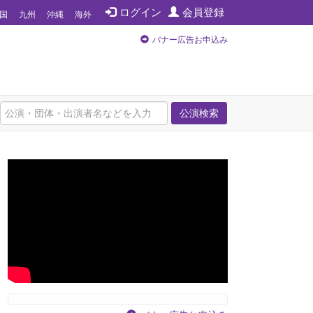
ログイン
会員登録
国
九州
沖縄
海外
バナー広告お申込み
公演検索