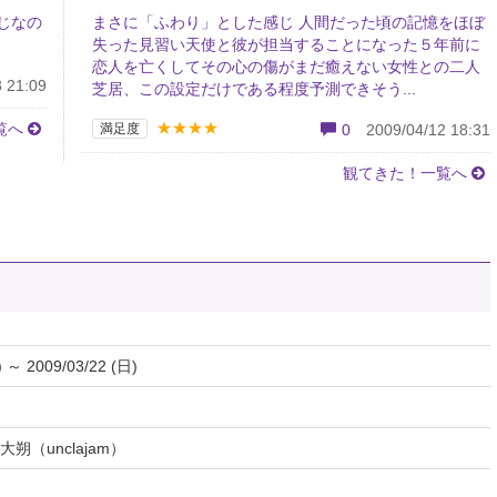
じなの
まさに「ふわり」とした感じ 人間だった頃の記憶をほぼ
失った見習い天使と彼が担当することになった５年前に
恋人を亡くしてその心の傷がまだ癒えない女性との二人
 21:09
芝居、この設定だけである程度予測できそう...
★★★★
覧へ
満足度
0
2009/04/12 18:31
観てきた！一覧へ
) ～ 2009/03/22 (日)
朔（unclajam）