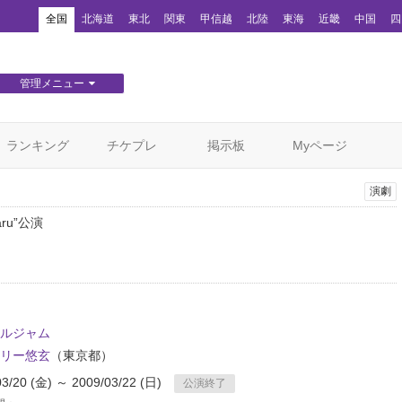
！
全国
北海道
東北
関東
甲信越
北陸
東海
近畿
中国
四
管理メニュー
団体WEBサイト管理
顧客管理
ランキング
チケプレ
掲示板
Myページ
演劇
Baru”公演
ルジャム
リー悠玄
（東京都）
03/20 (金) ～ 2009/03/22 (日)
公演終了