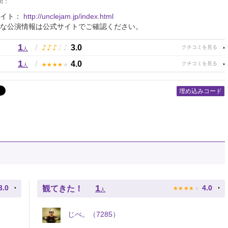
間：
サイト：
http://unclejam.jp/index.html
な公演情報は公式サイトでご確認ください。
1
♪
♪
♪
♪
♪
/
3.0
人
1
★
★
★
★
★
/
4.0
人
埋め込みコード
★
★
★
★
★
1
3.0
4.0
観てきた！
人
じべ。（7285）