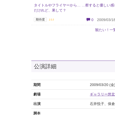
タイトルやフライヤーから… …察すると優しい感
だけれど、果して？
♪♪♪
期待度
0
2009/03/18
観たい！一
公演詳細
期間
2009/03/20 (金
劇場
ギャラリー悠玄
出演
石井悦子、保倉大
脚本