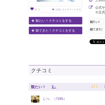
上演時
公式
人
0
お気に入りチラシにする
※正式
観たい！クチコミをする
観てきた！クチコミをする
クチコミ
♪
♪
♪
♪
♪
1
観たい！
人
じべ。（7285）