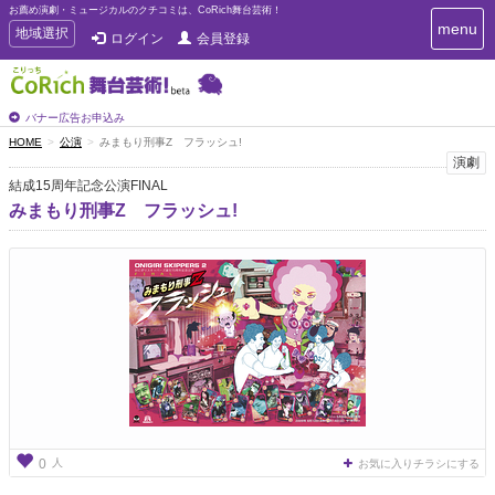
お薦め演劇・ミュージカルのクチコミは、CoRich舞台芸術！
T
menu
T
地域選択
ログイン
会員登録
o
o
g
g
g
g
l
l
バナー広告お申込み
e
e
HOME
公演
みまもり刑事Z フラッシュ!
n
n
演劇
a
a
v
結成15周年記念公演FINAL
i
v
みまもり刑事Z フラッシュ!
g
i
a
g
t
a
i
t
o
n
i
o
n
人
0
お気に入りチラシにする