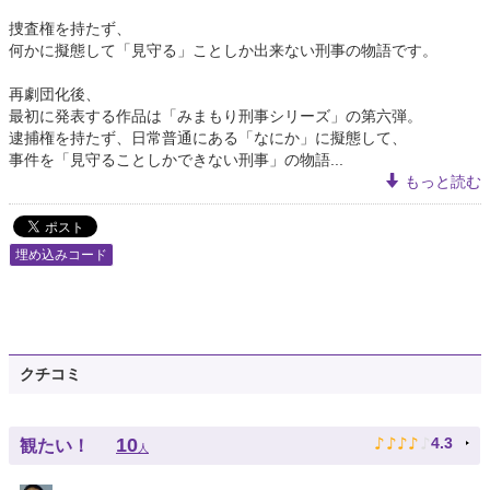
捜査権を持たず、
何かに擬態して「見守る」ことしか出来ない刑事の物語です。
再劇団化後、
最初に発表する作品は「みまもり刑事シリーズ」の第六弾。
逮捕権を持たず、日常普通にある「なにか」に擬態して、
事件を「見守ることしかできない刑事」の物語...
もっと読む
埋め込みコード
クチコミ
♪
♪
♪
♪
♪
10
4.3
観たい！
人