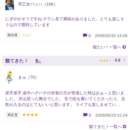
早乙女バッハ（106）
にぎやかそうですね チラシ見て興味がありました。とても楽しそ
うなので期待しています
♪♪♪♪
期待度
0
2009/05/30 14:09
観たい！一覧へ
★
★
★
★
★
6
3.6
観てきた！
人
まゅ（70）
派手派手 途中ハデハデの衣装の方が登場した時はおぉ～と思いま
した。 沢山笑った舞台でした。 生で絵を書いてくださったり、生
歌が入るのはとてもいいと思います。 ライブも楽しませてい...
★★★★
満足度
0
2009/06/29 01:04
観てきた！一覧へ