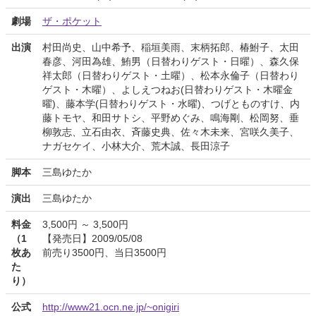
劇場
ザ・ポケット
出演
村田尚史、山中希予、稲垣美雨、末柄拓郎、椿鮒子、太田
春彦、河田為雄、鮪男（日替わりゲスト・日曜）、森久保
祥太郎（日替わりゲスト・土曜）、松本永倫子（日替わり
ゲスト・木曜）、よしえつねお(日替わりゲスト・木曜金
曜)、藤本学(日替わりゲスト・水曜)、つげとものすけ、内
藤トモヤ、和田サトシ、平野めぐみ、鳴海剛、松岡努、垂
柳敦志、立石由衣、斉藤史典、佐々木未来、宮咲久美子、
ナガセケイ、小林大介、荒木誠、長田涼子
脚本
三島ゆたか
演出
三島ゆたか
料金
3,500円 ～ 3,500円
（1
【発売日】2009/05/08
枚あ
前売り3500円、当日3500円
た
り）
公式
http://www21.ocn.ne.jp/~onigiri