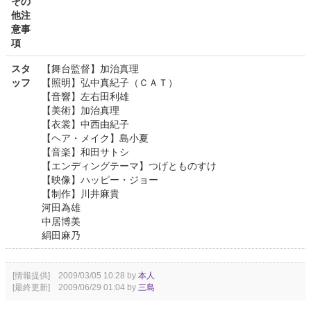
その
他注
意事
項
スタ
【舞台監督】加治真理
ッフ
【照明】弘中真紀子（ＣＡＴ）
【音響】左右田利雄
【美術】加治真理
【衣裳】中西由紀子
【ヘア・メイク】島小夏
【音楽】和田サトシ
【エンディングテーマ】つげとものすけ
【映像】ハッピー・ジョー
【制作】川井麻貴
河田為雄
中居博美
絹田麻乃
[情報提供] 2009/03/05 10:28 by
本人
[最終更新] 2009/06/29 01:04 by
三島