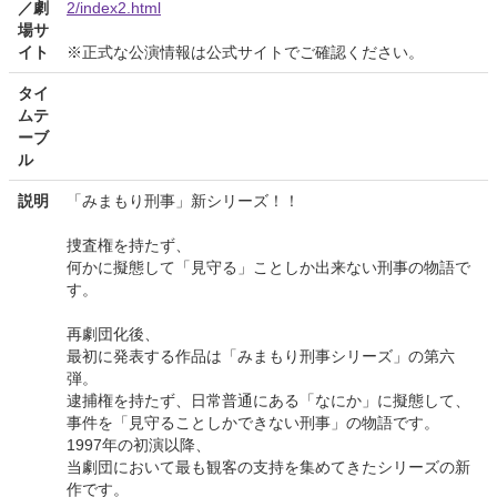
／劇
2/index2.html
場サ
イト
※正式な公演情報は公式サイトでご確認ください。
タイ
ムテ
ーブ
ル
説明
「みまもり刑事」新シリーズ！！
捜査権を持たず、
何かに擬態して「見守る」ことしか出来ない刑事の物語で
す。
再劇団化後、
最初に発表する作品は「みまもり刑事シリーズ」の第六
弾。
逮捕権を持たず、日常普通にある「なにか」に擬態して、
事件を「見守ることしかできない刑事」の物語です。
1997年の初演以降、
当劇団において最も観客の支持を集めてきたシリーズの新
作です。