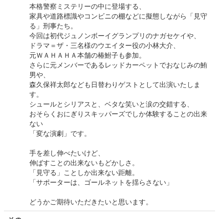
本格警察ミステリーの中に登場する、
家具や道路標識やコンビニの棚などに擬態しながら「見守
る」刑事たち。
今回は初代ジュノンボーイグランプリのナガセケイや、
ドラマ＝ザ・三名様のウエイター役の小林大介、
元ＷＡＨＡＨＡ本舗の椿鮒子も参加。
さらに元メンバーであるレッドカーペットでおなじみの鮪
男や、
森久保祥太郎なども日替わりゲストとして出演いたしま
す。
シュールとシリアスと、ベタな笑いと涙の交錯する、
おそらくおにぎりスキッパーズでしか体験することの出来
ない
「変な演劇」です。
手を差し伸べたいけど、
伸ばすことの出来ないもどかしさ。
「見守る」ことしか出来ない距離。
「サポーターは、ゴールネットを揺らさない」
どうかご期待いただきたいと思います。