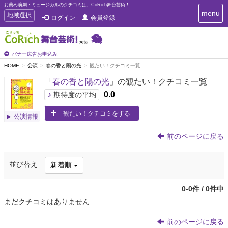
お薦め演劇・ミュージカルのクチコミは、CoRich舞台芸術！
T
menu
T
地域選択
ログイン
会員登録
o
o
g
g
g
g
l
l
バナー広告お申込み
e
e
HOME
公演
春の香と陽の光
観たい！クチコミ一覧
n
n
a
「
春の香と陽の光
」の観たい！クチコミ一覧
a
v
i
v
♪
0.0
期待度の平均
g
i
a
観たい！クチコミをする
g
公演情報
t
a
i
t
o
前のページに戻る
n
i
o
並び替え
新着順
n
0-0件 / 0件中
まだクチコミはありません
前のページに戻る