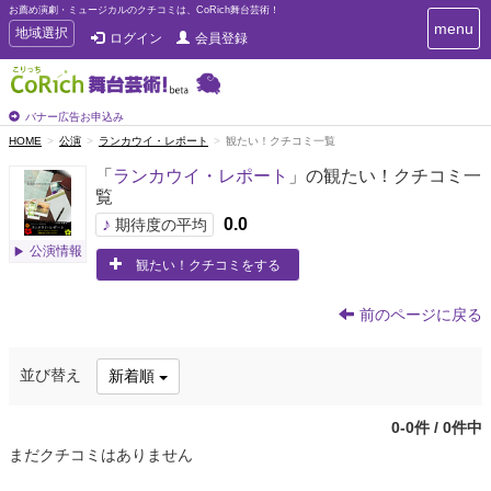
お薦め演劇・ミュージカルのクチコミは、CoRich舞台芸術！
T
menu
T
地域選択
ログイン
会員登録
o
o
g
g
g
g
l
l
バナー広告お申込み
e
e
HOME
公演
ランカウイ・レポート
観たい！クチコミ一覧
n
n
a
「
ランカウイ・レポート
」の観たい！クチコミ一
a
v
覧
i
v
g
♪
0.0
i
期待度の平均
a
g
公演情報
t
観たい！クチコミをする
a
i
t
o
n
i
前のページに戻る
o
n
並び替え
新着順
0-0件 / 0件中
まだクチコミはありません